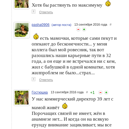
Хотя бы растянуть по максимуму
↑
Ответить
pasha0906
13 сентября 2016 года
#
(автор поста)
есть мамочки, которые сами пекут и
опекают до бесконечности... у меня
коллега был мой ровесник, так вот
разошлись наши карьерные пути в 32
года, а он еще и не встречался ни с кем,
жил с бабушкой в одной комнатке, хотя
жилпроблем не было...страх...
↑
Ответить
+
1
Гостюшка
13 сентября 2016 года
#
У нас коммерческий директор 39 лет с
мамой живёт
Порочащих связей не имеет, жён в
анамнезе нет... И когда он на всякую
ерунду внимание зацикливает, мы все