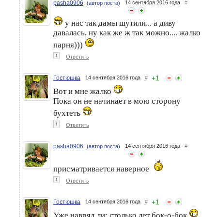
pasha0906
14 сентября 2016 года
#
(автор поста)
у нас так дамы шутили... а диву
давалась, ну как же ж так можно.... жалко
парня)))
↑
Ответить
+
1
Гостюшка
14 сентября 2016 года
#
Вот и мне жалко
Пока он не начинает в мою сторону
бухтеть
↑
Ответить
pasha0906
14 сентября 2016 года
#
(автор поста)
присматривается наверное
↑
Ответить
+
1
Гостюшка
14 сентября 2016 года
#
Уже навряд ли: столько лет бок-о-бок