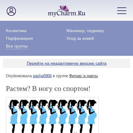
Косметика
Маникюр, педикюр
Парфюмерия
Уход за кожей
Все группы
Перейти на неадаптивную версию сайта
Опубликовала
pasha0906
в группе
Фитнес и диеты
Растем? В ногу со спортом!