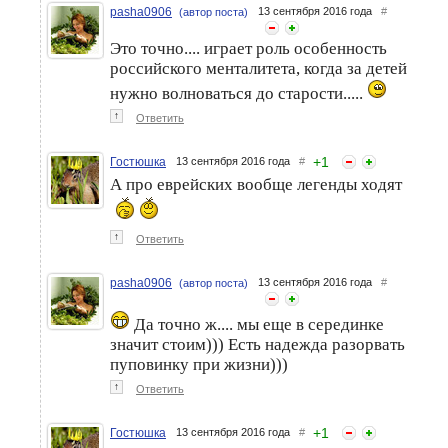
pasha0906
13 сентября 2016 года
#
(автор поста)
Это точно.... играет роль особенность
российского менталитета, когда за детей
нужно волноваться до старости.....
↑
Ответить
+
1
Гостюшка
13 сентября 2016 года
#
А про еврейских вообще легенды ходят
↑
Ответить
pasha0906
13 сентября 2016 года
#
(автор поста)
Да точно ж.... мы еще в серединке
значит стоим))) Есть надежда разорвать
пуповинку при жизни)))
↑
Ответить
+
1
Гостюшка
13 сентября 2016 года
#