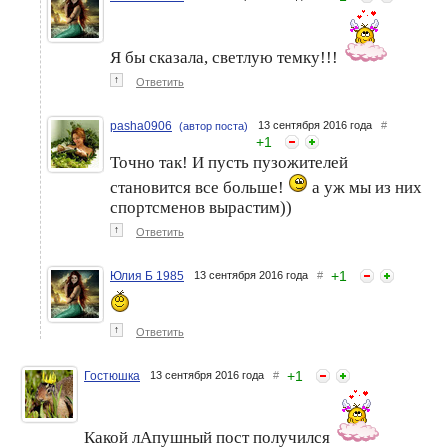
Я бы сказала, светлую темку!!!
↑
Ответить
pasha0906
13 сентября 2016 года
#
(автор поста)
+
1
Точно так! И пусть пузожителей
становится все больше!
а уж мы из них
спортсменов вырастим))
↑
Ответить
+
1
Юлия Б 1985
13 сентября 2016 года
#
↑
Ответить
+
1
Гостюшка
13 сентября 2016 года
#
Какой лАпушный пост получился