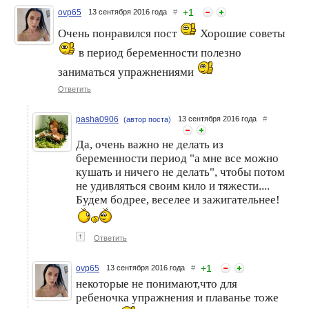
+
1
ovp65
13 сентября 2016 года
#
Очень понравился пост
Хорошие советы
в период беременности полезно
заниматься упражнениями
Ответить
pasha0906
13 сентября 2016 года
#
(автор поста)
Да, очень важно не делать из
беременности период "а мне все можно
кушать и ничего не делать", чтобы потом
не удивляться своим кило и тяжести....
Будем бодрее, веселее и зажигательнее!
↑
Ответить
+
1
ovp65
13 сентября 2016 года
#
некоторые не понимают,что для
ребеночка упражнения и плаванье тоже