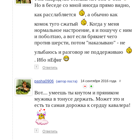
Но в беседе со мной иногда прямо видно,
как расслабляется
, а обычно как
комок туго сжатый
. Когда у меня
нормальное настроение, я и пошучу с ним
и поболтаю, а вот если брякнет чего
против шерсти, потом "наказываю" - не
улыбаюсь и разговор не поддерживаю
. Ибо нЕфиг
↑
Ответить
pasha0906
14 сентября 2016 года
#
(автор поста)
Вот.... умеешь ты кнутом и пряником
мужика в тонусе держать. Может это и
есть та самая дорожка к сердцу кавалера!
↑
Ответить