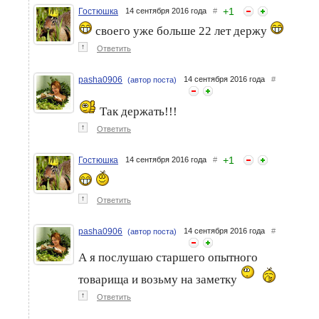
+
1
Гостюшка
14 сентября 2016 года
#
своего уже больше 22 лет держу
↑
Ответить
pasha0906
14 сентября 2016 года
#
(автор поста)
Так держать!!!
↑
Ответить
+
1
Гостюшка
14 сентября 2016 года
#
↑
Ответить
pasha0906
14 сентября 2016 года
#
(автор поста)
А я послушаю старшего опытного
товарища и возьму на заметку
↑
Ответить