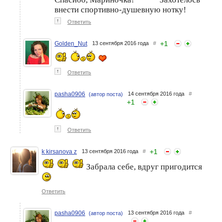
внести спортивно-душевную нотку!
↑
Ответить
+
1
Golden_Nut
13 сентября 2016 года
#
↑
Ответить
pasha0906
14 сентября 2016 года
#
(автор поста)
+
1
↑
Ответить
+
1
k kirsanova z
13 сентября 2016 года
#
Забрала себе, вдруг пригодится
Ответить
pasha0906
13 сентября 2016 года
#
(автор поста)