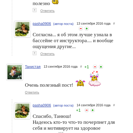
полезно
↑
Ответить
pasha0906
13 сентября 2016 года
#
(автор поста)
Согласна... я об этом лучше узнала в
бассейне от инструктора.... и вообще
ощущения другие...
↑
Ответить
+
1
Танистая
13 сентября 2016 года
#
Очень полезный пост!
Ответить
pasha0906
14 сентября 2016 года
#
(автор поста)
+
1
Спасибо, Танюш!
Надеюсь кто-то что-то почерпнет для
себя и мотивирует на здоровое