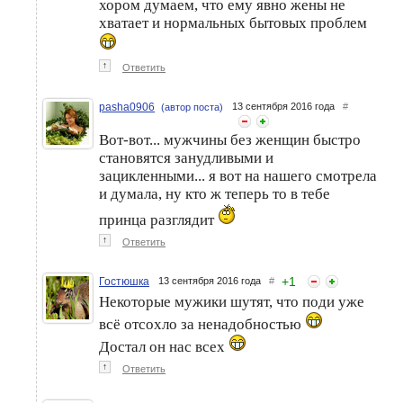
хором думаем, что ему явно жены не
хватает и нормальных бытовых проблем
↑
Ответить
pasha0906
13 сентября 2016 года
#
(автор поста)
Вот-вот... мужчины без женщин быстро
становятся занудливыми и
зацикленными... я вот на нашего смотрела
и думала, ну кто ж теперь то в тебе
принца разглядит
↑
Ответить
+
1
Гостюшка
13 сентября 2016 года
#
Некоторые мужики шутят, что поди уже
всё отсохло за ненадобностью
Достал он нас всех
↑
Ответить