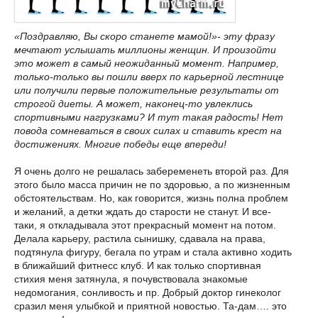
«Поздравляю, Вы скоро станете мамой!»- эту фразу
мечтают услышать миллионы женщин. И произойти
это может в самый неожиданный момент. Например,
только-только вы пошли вверх по карьерной лестнице
или получили первые положительные результаты от
строгой диеты. А может, наконец-то увлеклись
спортивными нагрузками? И тут такая радость! Нет
повода сомневаться в своих силах и ставить крест на
достижениях. Многие победы еще впереди!
Я очень долго не решалась забеременеть второй раз. Для
этого было масса причин не по здоровью, а по жизненным
обстоятельствам. Но, как говорится, жизнь полна проблем
и желаний, а детки ждать до старости не станут. И все-
таки, я откладывала этот прекрасный момент на потом.
Делала карьеру, растила сынишку, сдавала на права,
подтянула фигуру, бегала по утрам и стала активно ходить
в ближайший фитнесс клуб. И как только спортивная
стихия меня затянула, я почувствовала знакомые
недомогания, сонливость и пр. Добрый доктор гинеколог
сразил меня улыбкой и приятной новостью. Та-дам…. это