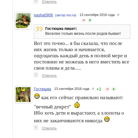
↑
Ответить
pasha0906
13 сентября 2016 года
#
(автор поста)
Гостюшка пишет:
Веселее только жизнь после родов бывает
Вот это точно... я бы сказала, что после
них жизнь только и начинается,
ощущаешь каждый день в полной мере и
постоянно не можешь в него вместить все
свои планы и дела.....
↑
Ответить
+
1
Гостюшка
13 сентября 2016 года
#
как его сейчас правильно называют:
"вечный декрет"
Ибо хоть дети и вырастают, а хлопоты о
них не заканчиваются никогда
↑
Ответить