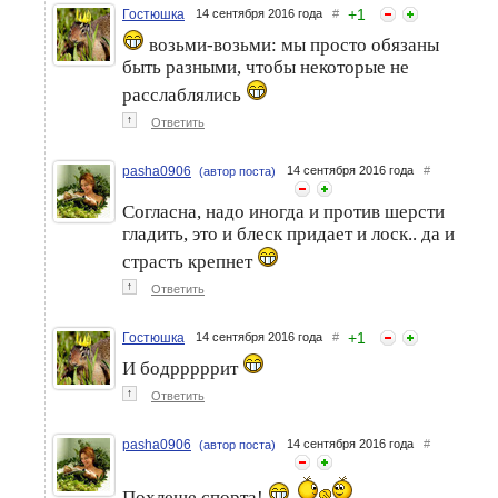
+
1
Гостюшка
14 сентября 2016 года
#
возьми-возьми: мы просто обязаны
быть разными, чтобы некоторые не
расслаблялись
↑
Ответить
pasha0906
14 сентября 2016 года
#
(автор поста)
Согласна, надо иногда и против шерсти
гладить, это и блеск придает и лоск.. да и
страсть крепнет
↑
Ответить
+
1
Гостюшка
14 сентября 2016 года
#
И бодрррррит
↑
Ответить
pasha0906
14 сентября 2016 года
#
(автор поста)
Похлеще спорта!