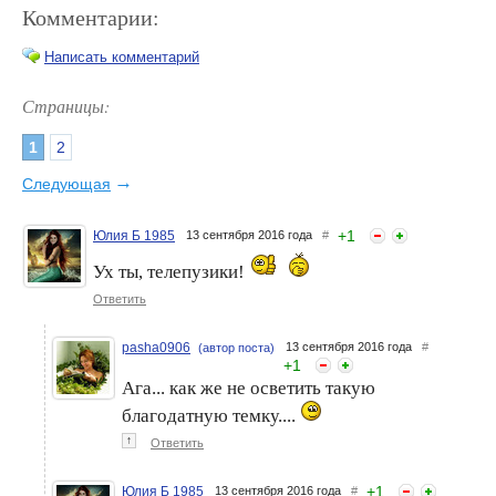
Комментарии:
Написать комментарий
Страницы:
1
2
Марафет для спорта
Дети и спорт.
→
Следующая
+
1
Юлия Б 1985
13 сентября 2016 года
#
Ух ты, телепузики!
Ответить
pasha0906
13 сентября 2016 года
#
(автор поста)
+
1
Ага... как же не осветить такую
Спорт в удовольствие!
Спорт в пользу похудения
благодатную темку....
↑
Ответить
+
1
Юлия Б 1985
13 сентября 2016 года
#