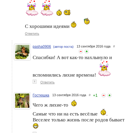
С хорошими идеями
Ответить
pasha0906
13 сентября 2016 года
#
(автор поста)
Спасибки! А вот как-то нахлынуло и
вспомнились лихие времена!
↑
Ответить
+
1
Гостюшка
13 сентября 2016 года
#
Чего ж лихие-то
Самые что ни на есть весёлые
.
Веселее только жизнь после родов бывает