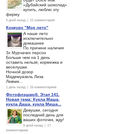
«Дубайский шоколад»
купить, люблю эту
фирму.
5 дней назад | 22 комментария
Конкурс "Мое лето"
А наше лето
исключительно
домашнее
По причине наличия
3х Мурчачих персон
Больше чем на 1 день
оставить нельзя, кормежка и
веселушки.
Ночной дозор
Мадемуазель Лиза
Левчик...
1 день назад | 26 комментариев
Фотофлэшмоб. Этап 141.
Новая тема: Кукла Маша,
кукла Даша, кукла Миша...
Девушки, сегодня
последний день для
ваших фоточек, жду!
6 дней назад | 17
комментариев