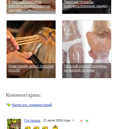
8 простых способов
Простые способы
очистить лимфатическую
победить осеннюю хандру
систему
Осветление волос: простой
Простой способ похудеть,
способ
не выходя из дома
Комментарии:
Написать комментарий
Гостюшка
21 июля 2016 года
#