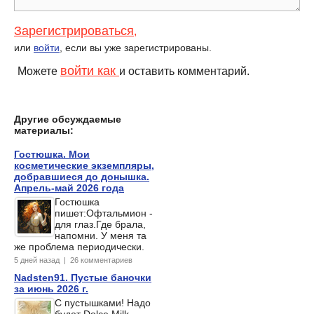
Зарегистрироваться
,
или
войти
, если вы уже зарегистрированы.
войти как
Можете
и оставить комментарий.
Другие обсуждаемые
материалы:
Гостюшка. Мои
косметические экземпляры,
добравшиеся до донышка.
Апрель-май 2026 года
Гостюшка
пишет:Офтальмион -
для глаз.Где брала,
напомни. У меня та
же проблема периодически.
5 дней назад | 26 комментариев
Nadsten91. Пустые баночки
за июнь 2026 г.
С пустышками! Надо
будет Dolce Milk