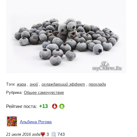
Тэги:
жара
,
зной
,
охлаждающий эффект
,
прохлада
Рубрика:
Общее самочувствие
+13
Рейтинг поста:
Альбина Рогова
3
743
21 июля 2016 года