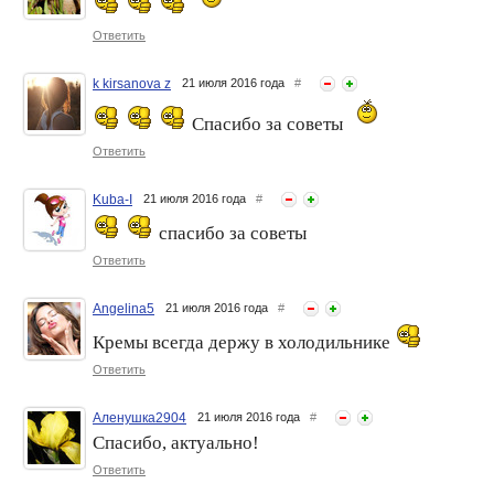
Простые способы
Ходьба как простой способ
побыстрее высушить
омоложения
волосы
Ответить
k kirsanova z
21 июля 2016 года
#
Спасибо за советы
Ответить
Kuba-I
21 июля 2016 года
#
спасибо за советы
15 простых способов
Простые способы
Ответить
преодолеть стресс
зрительно увеличить глаза
Angelina5
21 июля 2016 года
#
Кремы всегда держу в холодильнике
Ответить
Аленушка2904
21 июля 2016 года
#
Спасибо, актуально!
Ответить