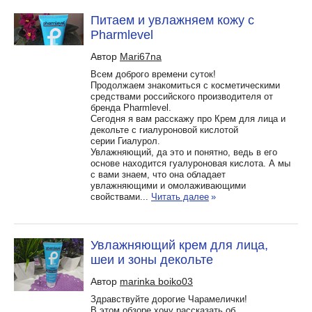
Питаем и увлажняем кожу с
Pharmlevel
Автор
Mari67na
Всем доброго времени суток!
Продолжаем знакомиться с косметическими
средствами российского производителя от
бренда Рharmlevel.
Сегодня я вам расскажу про Крем для лица и
декольте с гиалуроновой кислотой
серии Гиалурол.
Увлажняющий, да это и понятно, ведь в его
основе находится гуалуроновая кислота. А мы
с вами знаем, что она обладает
увлажняющими и омолаживающими
свойствами...
Читать далее
»
Увлажняющий крем для лица,
шеи и зоны декольте
Автор
marinka boiko03
Здравствуйте дорогие Чарамелички!
В этом обзоре хочу рассказать об