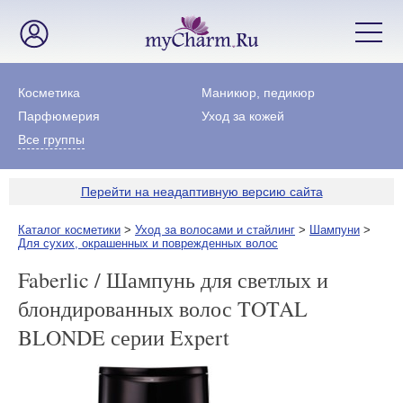
Косметика
Маникюр, педикюр
Парфюмерия
Уход за кожей
Все группы
Перейти на неадаптивную версию сайта
Каталог косметики
>
Уход за волосами и стайлинг
>
Шампуни
>
Для сухих, окрашенных и поврежденных волос
Faberlic / Шампунь для светлых и
блондированных волос TOTAL
BLONDE серии Expert