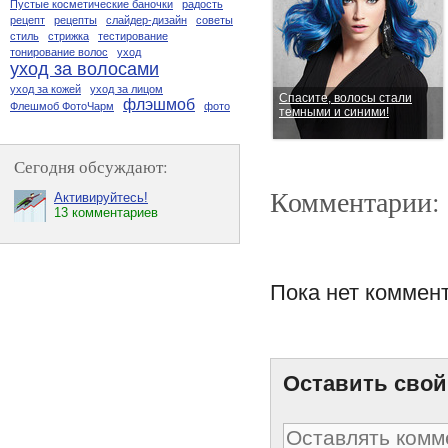
Пустые косметические баночки
радость
рецепт
рецепты
слайдер-дизайн
советы
стиль
стрижка
тестирование
тонирование волос
уход
уход за волосами
уход за кожей
уход за лицом
Спасите, волосы стали
флэшмоб
Флешмоб ФотоЧарм
фото
темными и синими!
Сегодня обсуждают:
Комментарии:
Активируйтесь!
13 комментариев
Пока нет коммен
Советы для самых ранних
отпускниц
Оставить свой