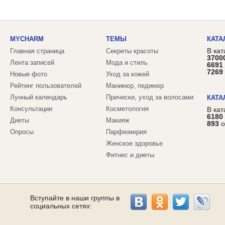
MYCHARM
ТЕМЫ
КАТА
В кат
Главная страница
Секреты красоты
3700
Лента записей
Мода и стиль
6691
7269
Новые фото
Уход за кожей
Рейтинг пользователей
Маникюр, педикюр
Лунный календарь
Прически, уход за волосами
КАТА
Консультации
Косметология
В ка
6180
Диеты
Макияж
893
о
Опросы
Парфюмерия
Женское здоровье
Фитнес и диеты
Вступайте в наши группы в
социальных сетях: