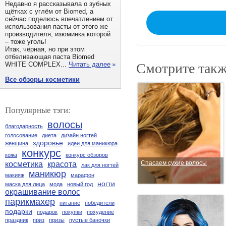
Недавно я рассказывала о зубных
щётках с углём от Biomed, а
сейчас поделюсь впечатлением от
использования пасты от этого же
производителя, изюминка которой
– тоже уголь!
Итак, чёрная, но при этом
отбеливающая паста Biomed
Смотрите такж
WHITE COMPLEX...
Читать далее
»
Все обзоры косметики
Популярные тэги:
волосы
благодарность
голосование
диета
дизайн ногтей
здоровье
женщина
идеи для маникюра
конкурс
кожа
конкурс обзоров
Спасаем сухие волосы
косметика
красота
лак для ногтей
маникюр
макияж
марафон
ногти
маска для лица
мода
новый год
окрашивание волос
парикмахер
питание
победители
подарки
подарок
покупки
похудение
праздник
приз
призы
пустые баночки