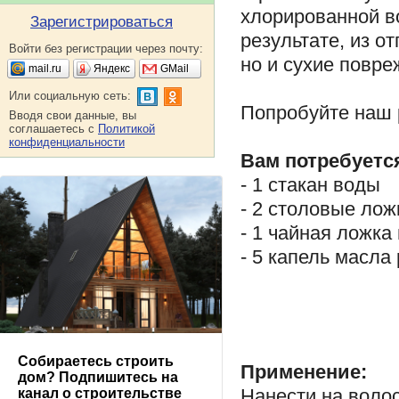
хлорированной в
Зарегистрироваться
результате, из о
Войти без регистрации через почту:
но и сухие повр
mail.ru
Яндекс
GMail
Или социальную сеть:
Попробуйте наш р
Вводя свои данные, вы
соглашаетесь с
Политикой
конфиденциальности
Вам потребуетс
- 1 стакан воды
- 2 столовые лож
- 1 чайная ложка
- 5 капель масла
Собираетесь строить
Применение:
дом? Подпишитесь на
Нанести на воло
канал о строительстве