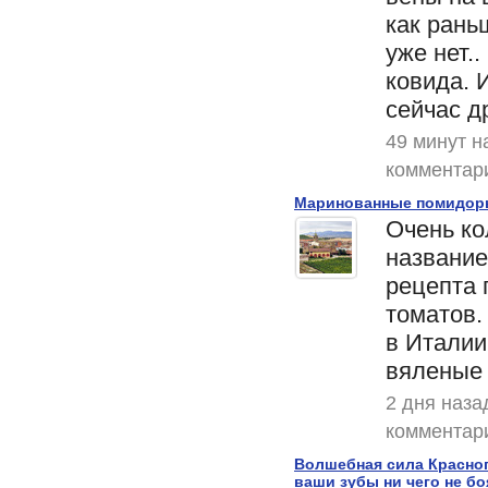
как рань
уже нет..
ковида. 
сейчас др
49 минут н
комментар
Маринованные помидоры
Очень ко
название
рецепта 
томатов.
в Италии
вяленые
2 дня наза
комментар
Волшебная сила Красног
ваши зубы ни чего не б