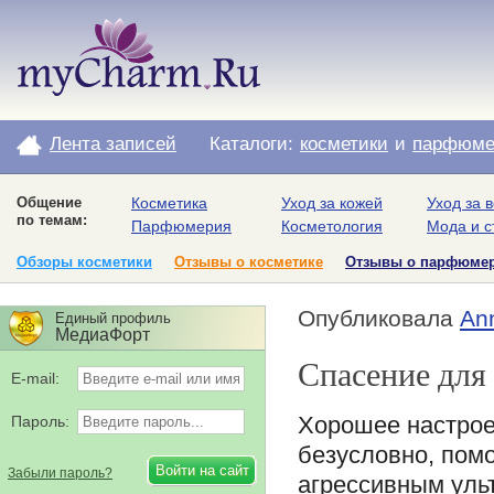
Лента записей
Каталоги:
косметики
и
парфюме
Общение
Косметика
Уход за кожей
Уход за 
по темам:
Парфюмерия
Косметология
Мода и с
Обзоры косметики
Отзывы о косметике
Отзывы о парфюме
Опубликовала
An
Единый профиль
МедиаФорт
Спасение для 
E-mail:
Хорошее настроен
Пароль:
безусловно, помо
Забыли пароль?
агрессивным уль