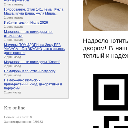
Активируйтесь!
2 часа назад
Голосование. Этап 141. Тема : Кукла
Маша, кукла Даша, кукла Миша...
1 день назад
Изба-читальня. Июль 2026
1 день назад
Маринованные помидоры по-
итальянски
Надоело ютить
1 день назад
Мамины ПОМИДОРЫ на Зиму БЕЗ
двором! В наш
УКСУСА – Так ВКУСНО, что выпьешь
даже рассол!
тёплый и надё
2 дня назад
Маринованные помидоры "Класс!"
2 дня назад
Помидоры в собственному соку
2 дня назад
Немножечко июльских
приобретений. Уход, декоративка и
парфюмы.
2 дня назад
Кто online
Сейчас на сайте: 0
Зарегистрировано: 229183