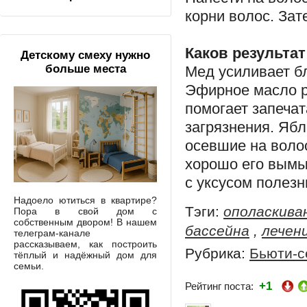
корни волос. Зат
Каков результат
Детскому смеху нужно
больше места
Мед усиливает бл
Эфирное масло ро
помогает запечат
загрязнения. Яб
осевшие на воло
хорошо его вымы
с уксусом полезн
Надоело ютиться в квартире?
Тэги:
ополаскива
Пора в свой дом с
собственным двором! В нашем
бассейна
,
лечен
телеграм-канале
рассказываем, как построить
Рубрика:
Бьюти-с
тёплый и надёжный дом для
семьи.
+1
Рейтинг поста: