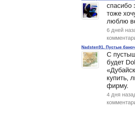
спасибо 
тоже хоч
люблю в
6 дней наз
комментар
Nadsten91. Пустые баноч
С пусты
будет Dol
«Дубайс
купить, 
фирму.
4 дня наза
комментар