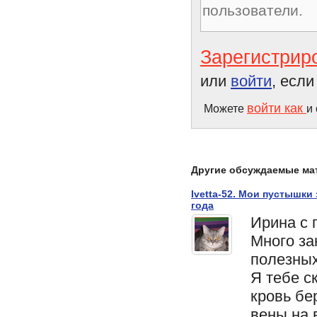
Зарегистрир
или
войти
, есл
войти как
Можете
и
Другие обсуждаемые ма
Ivetta-52. Мои пустышки
года
Ирина с
Много за
полезны
Я тебе с
кровь бе
вены на 