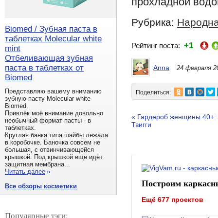
прохладной водо
Рубрика:
Народна
Biomed / Зубная паста в
таблетках Molecular white
+1
Рейтинг поста:
mint
Отбеливающая зубная
паста в таблетках от
Anna
24 февраля 2
Biomed
Представляю вашему вниманию
Поделиться:
зубную пасту Molecular white
Biomed.
Привлёк моё внимание довольно
« Гардероб женщины 40+: 
необычный формат пасты - в
Твигги
таблетках.
Круглая банка типа шайбы лежала
в коробочке. Баночка совсем не
большая, с отвинчивающейся
крышкой. Под крышкой ещё идёт
защитная мембрана...
Читать далее
»
Построим каркасн
Все обзоры косметики
Ещё 677 проектов
Популярные тэги: