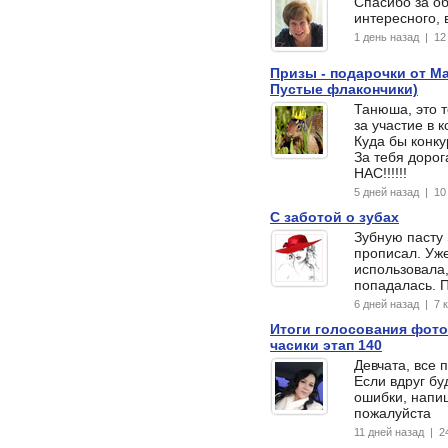
Спасибо за об
интересного, 
1 день назад | 1
Призы - подарочки от Ма
Пустые флакончики)
Танюша, это 
за участие в к
Куда бы конку
За тебя дорог
НАС!!!!!!
5 дней назад | 1
С заботой о зубах
Зубную пасту 
прописал. Уж
использовала,
попадалась. 
6 дней назад | 7
Итоги голосования фото
часики этап 140
Девчата, все 
Если вдруг бу
ошибки, напиш
пожалуйста
11 дней назад | 