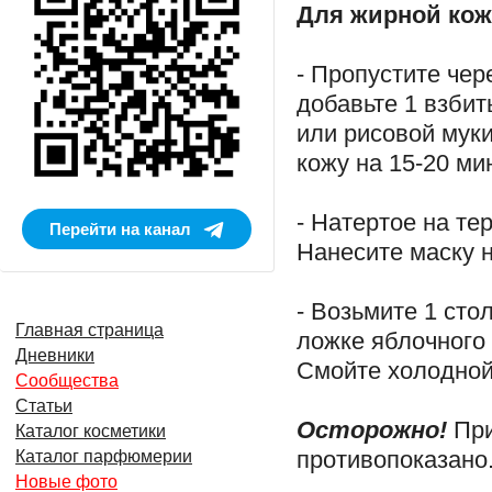
Для жирной ко
- Пропустите чер
добавьте 1 взбит
или рисовой мук
кожу на 15-20 ми
- Натертое на те
Перейти на канал
Нанесите маску н
- Возьмите 1 сто
Главная страница
ложке яблочного 
Дневники
Смойте холодной
Сообщества
Статьи
Осторожно!
Пр
Каталог косметики
противопоказано
Каталог парфюмерии
Новые фото