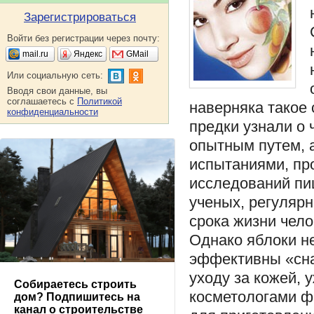
Зарегистрироваться
Войти без регистрации через почту:
mail.ru
Яндекс
GMail
Или социальную сеть:
Вводя свои данные, вы
соглашаетесь с
Политикой
наверняка такое
конфиденциальности
предки узнали о 
опытным путем, 
испытаниями, пр
исследований пи
ученых, регуляр
срока жизни чел
Однако яблоки не
эффективны «сна
уходу за кожей,
Собираетесь строить
косметологами ф
дом? Подпишитесь на
канал о строительстве