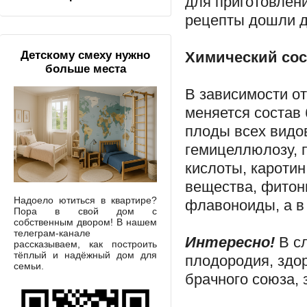
для приготовлен
рецепты дошли до
Химический сос
Детскому смеху нужно
больше места
В зависимости от
меняется состав 
плоды всех видов
гемицеллюлозу, 
кислоты, каротин
вещества, фитон
Надоело ютиться в квартире?
флавоноиды, а в 
Пора в свой дом с
собственным двором! В нашем
телеграм-канале
Интересно!
В сл
рассказываем, как построить
тёплый и надёжный дом для
плодородия, здо
семьи.
брачного союза, 