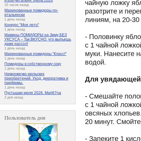
Изба-читальня. Июль 2026
чайную ложку яб
15 часов назад
разотрите и пер
Маринованные помидоры по-
итальянски
линиям, на 20-30
1 день назад
Конкурс "Мое лето"
1 день назад
- Половинку ябло
Мамины ПОМИДОРЫ на Зиму БЕЗ
УКСУСА – Так ВКУСНО, что выпьешь
с 1 чайной ложк
даже рассол!
1 день назад
муки. Нанесите н
Маринованные помидоры "Класс!"
1 день назад
водой.
Помидоры в собственному соку
1 день назад
Немножечко июльских
Для увядающей
приобретений. Уход, декоративка и
парфюмы.
1 день назад
Пустышки июля 2026. Mari67na
- Смешайте полов
2 дня назад
с 1 чайной ложко
овсяных хлопьев.
Пользователь дня
20 минут. Смойте
- Запеките 1 кис