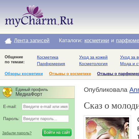
Лента записей
Каталоги:
косметики
и
парфюме
Общение
Косметика
Уход за кожей
Уход за 
по темам:
Парфюмерия
Косметология
Мода и с
Обзоры косметики
Отзывы о косметике
Отзывы о парфюме
Опубликовала
An
Единый профиль
МедиаФорт
Сказ о молод
E-mail:
Пароль:
Забыли пароль?