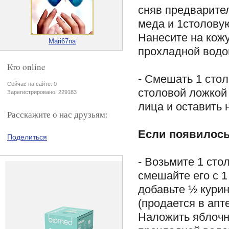
сняв предварител
меда и 1столову
Нанесите на кожу
Mari67na
прохладной водо
Кто online
- Смешать 1 стол
Сейчас на сайте: 0
столовой ложкой
Зарегистрировано: 229183
лица и оставить 
Расскажите о нас друзьям:
Если появилось
Поделиться
- Возьмите 1 сто
смешайте его с 1
добавьте ½ кури
(продается в ап
Наложить яблочн