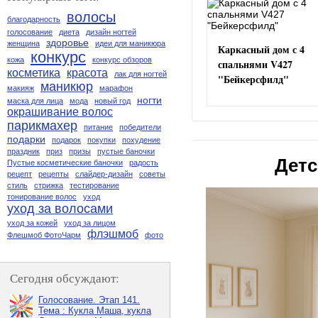
волосы
благодарность
голосование
диета
дизайн ногтей
здоровье
женщина
идеи для маникюра
Каркасный дом с 4
конкурс
кожа
конкурс обзоров
спальнями V427
косметика
красота
лак для ногтей
"Бейкерсфилд"
маникюр
макияж
марафон
ногти
маска для лица
мода
новый год
окрашивание волос
парикмахер
питание
победители
подарки
подарок
покупки
похудение
праздник
приз
призы
пустые баночки
Детс
Пустые косметические баночки
радость
рецепт
рецепты
слайдер-дизайн
советы
стиль
стрижка
тестирование
тонирование волос
уход
уход за волосами
уход за кожей
уход за лицом
флэшмоб
Флешмоб ФотоЧарм
фото
Сегодня обсуждают:
Голосование. Этап 141.
Тема : Кукла Маша, кукла