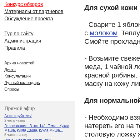
Конкурс обзоров
Для сухой кожи
Материалы от партнеров
Обсуждение проекта
- Сварите 1 ябло
с
молоком
. Тепл
Тур по сайту
Смойте прохладн
Администрация
Правила
- Возьмите свеж
Архив новостей
меда, 1 чайной л
Диеты
красной рябины.
Консультации
маску на кожу ли
Лунный календарь
Опросы
Для нормально
Прямой эфир
- Необходимо взя
Активируйтесь!
2 часа назад
натереть его на 
Голосование. Этап 141. Тема : Кукла
Маша, кукла Даша, кукла Миша...
столовую ложку ж
5 часов назад