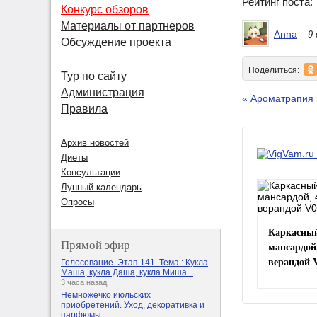
Рейтинг поста
Конкурс обзоров
Материалы от партнеров
Anna
9
Обсуждение проекта
Поделиться:
Тур по сайту
Администрация
« Ароматрапия 
Правила
Архив новостей
Диеты
Консультации
Лунный календарь
Опросы
Каркасный
Прямой эфир
мансардой
верандой 
Голосование. Этап 141. Тема : Кукла
Маша, кукла Даша, кукла Миша...
3 часа назад
Немножечко июльских
приобретений. Уход, декоративка и
парфюмы.