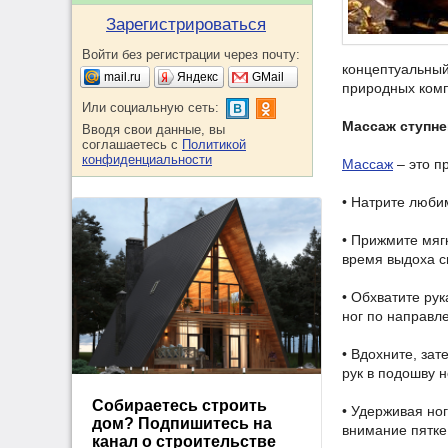
Зарегистрироваться
Войти без регистрации через почту:
концептуальный
mail.ru
Яндекс
GMail
природных комп
Или социальную сеть:
Массаж ступне
Вводя свои данные, вы
соглашаетесь с
Политикой
конфиденциальности
Массаж
– это п
• Натрите люби
• Прижмите мяг
время выдоха с
• Обхватите ру
ног по направл
• Вдохните, за
рук в подошву 
Собираетесь строить
• Удерживая но
дом? Подпишитесь на
внимание пятке.
канал о строительстве