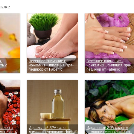
акже:
о-
Весеннее внимание к
Весеннее внимание к
ть 2
ножкам -1! Эпиляция, spa-
ножкам -2! Эпиляция, spa-
педикюр от Faberlic
педикюр от Faberlic
салон в
Идеальный SPA-салон в
Идеальный SPA-салон в
ях. Часть
домашних условиях. Часть
домашних условиях. Часть