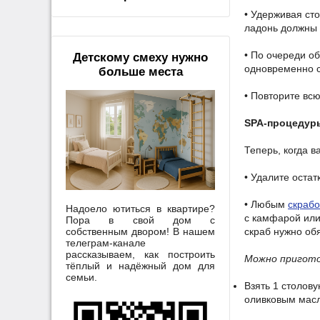
• Удерживая ст
ладонь должны 
• По очереди о
Детскому смеху нужно
одновременно с
больше места
• Повторите вс
SPA-процедур
Теперь, когда 
• Удалите оста
• Любым
скраб
Надоело ютиться в квартире?
с камфарой или
Пора в свой дом с
собственным двором! В нашем
скраб нужно об
телеграм-канале
рассказываем, как построить
Можно пригото
тёплый и надёжный дом для
семьи.
Взять 1 столов
оливковым масл