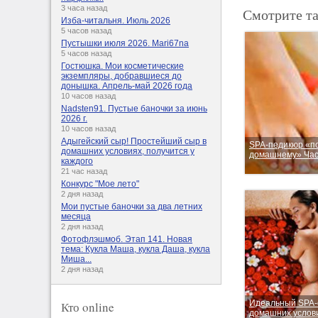
3 часа назад
Смотрите т
Изба-читальня. Июль 2026
5 часов назад
Пустышки июля 2026. Mari67na
5 часов назад
Гостюшка. Мои косметические
экземпляры, добравшиеся до
донышка. Апрель-май 2026 года
10 часов назад
Nadsten91. Пустые баночки за июнь
2026 г.
10 часов назад
Адыгейский сыр! Простейший сыр в
SPA-педикюр «п
домашних условиях, получится у
домашнему» Час
каждого
21 час назад
Конкурс "Мое лето"
2 дня назад
Мои пустые баночки за два летних
месяца
2 дня назад
Фотофлэшмоб. Этап 141. Новая
тема: Кукла Маша, кукла Даша, кукла
Миша...
2 дня назад
Идеальный SPA-
Кто online
домашних услови