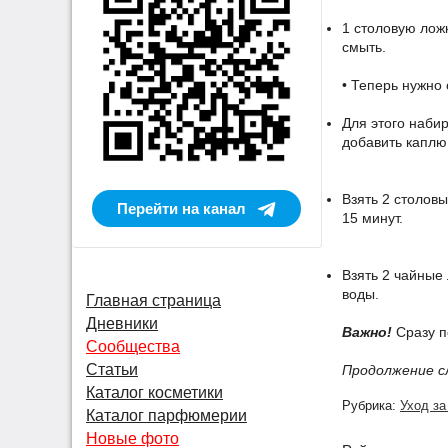
1 столовую лож
смыть.
• Теперь нужно 
Для этого наби
добавить каплю
Взять 2 столовы
Перейти на канал
15 минут.
Взять 2 чайные
воды.
Главная страница
Дневники
Важно!
Сразу п
Сообщества
Статьи
Продолжение с
Каталог косметики
Рубрика:
Уход за
Каталог парфюмерии
Новые фото