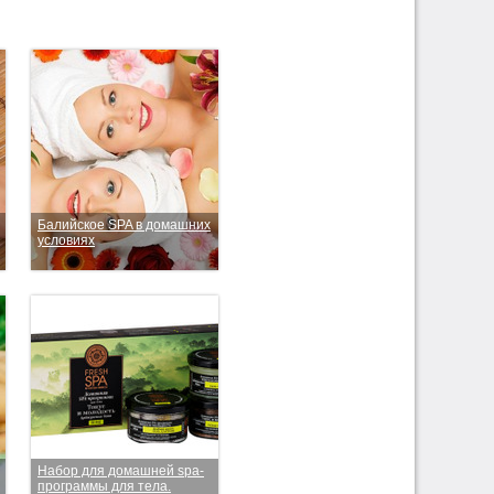
Балийское SPA в домашних
условиях
Набор для домашней spa-
программы для тела.