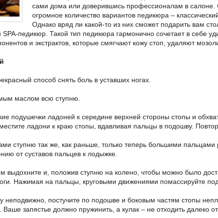
сами дома или доверившись профессионалам в салоне. С
огромное количество вариантов педикюра – классический,
Однако вряд ли какой-то из них сможет подарить вам сто
 SPA-педикюр. Такой тип педикюра гармонично сочетает в себе у
онентов и экстрактов, которые смягчают кожу стоп, удаляют мозоли
й
рекрасный способ снять боль в уставших ногах.
мым маслом всю ступню.
кие подушечки ладоней к середине верхней стороны стопы и обхва
местите ладони к краю стопы, вдавливая пальцы в подошву. Повтор
ками ступню так же, как раньше, только теперь большими пальцам
ению от суставов пальцев к лодыжке.
тем выдохните и, положив ступню на колено, чтобы можно было до
ноги. Нажимая на пальцы, круговыми движениями помассируйте по
гу неподвижно, постучите по подошве и боковым частям стопы неп
 Ваше запястье должно пружинить, а кулак – не отходить далеко от