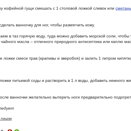
ку кофейной гущи смешать с 1 столовой ложкой сливок или
сметан
сделать ванночку для ног, чтобы размягчить кожу.
раем в таз горячую воду, туда можно добавить морской соли, чтоб
 чайного масла – отличного природного антисептика или каплю мас
е ложки смеси трав (крапивы и зверобоя) и залить 1 литром кипятка
 ложки питьевой соды и растворить в 1 л воды, добавить немного ж
осле ванночки желательно вытереть ноги предварительно подогр
ледует
 лицом