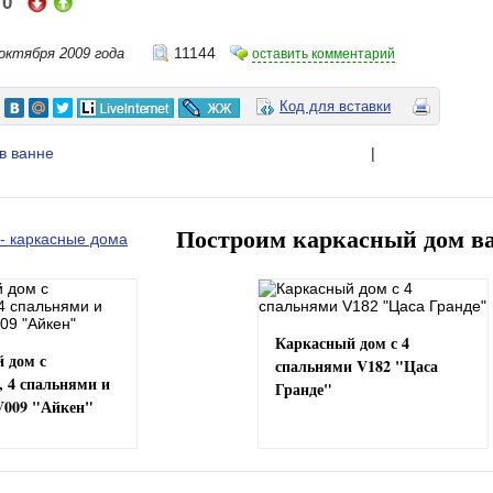
0
:
11144
 октября 2009 года
оставить комментарий
Код для вставки
в ванне
|
Построим каркасный дом в
Каркасный дом с 4
 дом с
спальнями V182 "Цаса
, 4 спальнями и
Гранде"
V009 "Айкен"