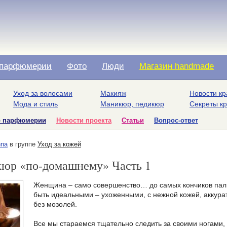
парфюмерии
Фото
Люди
Магазин handmade
Уход за волосами
Макияж
Новости кр
Мода и стиль
Маникюр, педикюр
Секреты к
о парфюмерии
Новости проекта
Статьи
Вопрос-ответ
na
в группе
Уход за кожей
кюр «по-домашнему» Часть 1
Женщина – само совершенство… до самых кончиков паль
быть идеальными – ухоженными, с нежной кожей, аккура
без мозолей.
Все мы стараемся тщательно следить за своими ногами