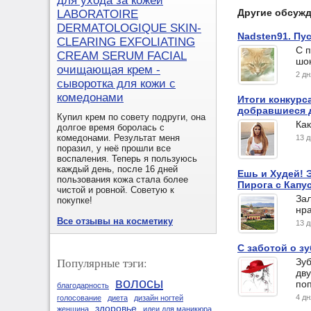
для ухода за кожей
Другие обсуж
LABORATOIRE
DERMATOLOGIQUE SKIN-
Nadsten91. Пус
CLEARING EXFOLIATING
С п
CREAM SERUM FACIAL
шок
очищающая крем -
2 д
сыворотка для кожи с
комедонами
Итоги конкурс
добравшиеся д
Купил крем по совету подруги, она
Как
долгое время боролась с
комедонами. Результат меня
13 
поразил, у неё прошли все
воспаления. Теперь я пользуюсь
каждый день, после 16 дней
Ешь и Худей! 
пользования кожа стала более
Пирога с Капу
чистой и ровной. Советую к
Зал
покупке!
нра
Все отзывы на косметику
13 
С заботой о з
Популярные тэги:
Зуб
дву
волосы
по
благодарность
4 д
голосование
диета
дизайн ногтей
здоровье
женщина
идеи для маникюра