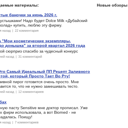
даемые материалы:
Новые обзоры 
тые баночки за июнь 2026 г.
устышками! Надо будет Dolce Milk «Дубайский
олад» купить, люблю эту фирму.
ня назад | 22 комментария
а "Мои косметические экземпляры,
о донышка" за второй квартал 2026 года
ой сюрприз спасибо за чудесный конкурс
дней назад | 31 комментарий
Это Самый Идеальный ПП Рецепт Заливного
стой, который Просто Тает Во Рту!
ивной пирог готовится очень просто. Мне
вится то, что не нужно замешивать тесто.
дней назад | 12 комментариев
убах
ную пасту Sensitive мне доктор прописал. Уже
х фирм использовала, а вот Biomed - не
падалась. Поищу!
ня назад | 7 комментариев