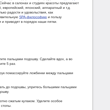
ейчас в салонах и студиях красоты предлагают
 европейский, японский, аппаратный и т.д.
лько радости и удовольствия, как
дивительную
SPA-философию
и пользу
 и приводят в порядок наши пятки.
тите пальцами подошву. Сделайте вдох, а во
ите 5 раз.
и рук помассируйте ложбинки между пальцами
стать до подошвы, упритесь большими пальцами
дошву.
лотно сжатым кулаком. Уделите особое
 стопы.