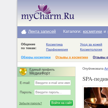
Лента записей
Каталоги:
косметики
и
Общение
Косметика
Уход за кожей
по темам:
Парфюмерия
Косметология
Обзоры косметики
Отзывы о косметике
Отзывы 
Опубликовала
An
Единый профиль
МедиаФорт
SPA-педи
E-mail:
Пароль:
Забыли пароль?