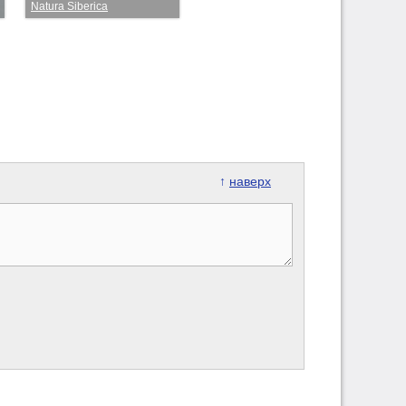
Natura Siberica
↑
наверх