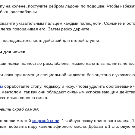
опу на колене, постучите ребром ладони по подошве. Чтобы избеж
быть расслаблены.
бхватите указательным пальцем каждый палец ноги. Сожмите и осто
легка поворачивая его. Затем резко дерните.
ю последовательность действий для второй ступни.
ы для ножек
ваши ножки полностью расслаблены, можно начать выполнять непо
тки лака при помощи специальной жидкости без ацетона с ухажив
ом
обработайте стопу, лодыжку и икру, чтобы удалить ороговевшие 
 ментолом, так как они обладают сильным успокаивающим действие
язательно хорошо смыть.
вить скраб самим:
ую ложки мелкой
морской соли
, 1 чайную ложку оливкового масла, 
ом, добавить пару капель эфирного масла. Добавить 1 столовую ло