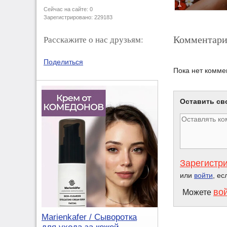
1
Сейчас на сайте: 0
Зарегистрировано: 229183
Комментари
Расскажите о нас друзьям:
Поделиться
Пока нет комме
Оставить св
Зарегистр
или
войти
, ес
во
Можете
Marienkafer / Сыворотка