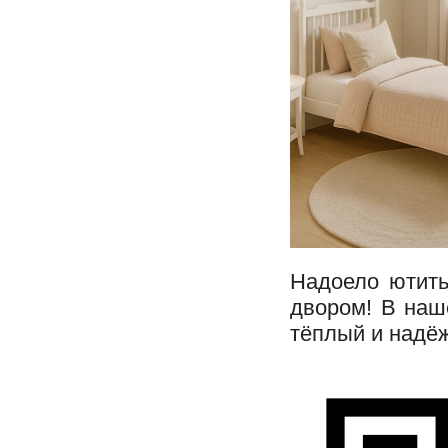
Надоело ютить
двором! В наш
тёплый и надё