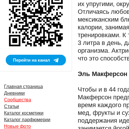
их упругими, ок
Отличаясь любов
мексиканским бл
калории, занима
тренировками. К 
3 литра в день, 
организма. Актри
что это способст
Перейти на канал
Эль Макферсон
Главная страница
Чтобы и в 44 год
Дневники
Макферсон предп
Сообщества
время каждого п
Статьи
мед, фрукты и су
Каталог косметики
поддержания иде
Каталог парфюмерии
Новые фото
занимается його