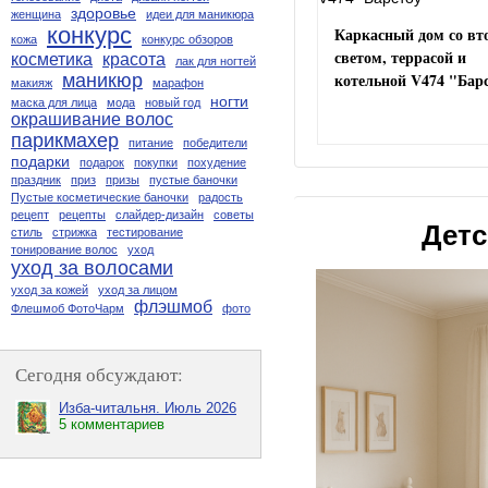
здоровье
женщина
идеи для маникюра
конкурс
Каркасный дом со в
кожа
конкурс обзоров
светом, террасой и
косметика
красота
лак для ногтей
котельной V474 "Бар
маникюр
макияж
марафон
ногти
маска для лица
мода
новый год
окрашивание волос
парикмахер
питание
победители
подарки
подарок
покупки
похудение
праздник
приз
призы
пустые баночки
Пустые косметические баночки
радость
рецепт
рецепты
слайдер-дизайн
советы
Детс
стиль
стрижка
тестирование
тонирование волос
уход
уход за волосами
уход за кожей
уход за лицом
флэшмоб
Флешмоб ФотоЧарм
фото
Сегодня обсуждают:
Изба-читальня. Июль 2026
5 комментариев