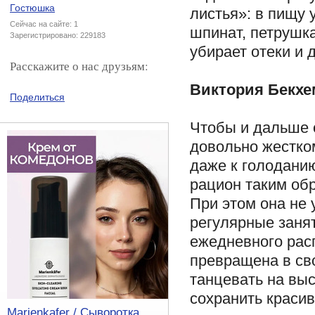
Гостюшка
листья»: в пищу 
Сейчас на сайте: 1
шпинат, петрушка
Зарегистрировано: 229183
убирает отеки и 
Расскажите о нас друзьям:
Виктория Бекхе
Поделиться
Чтобы и дальше о
довольно жестком
даже к голодани
рацион таким обр
При этом она не 
регулярные заня
ежедневного рас
превращена в св
танцевать на выс
сохранить красив
Marienkafer / Сыворотка