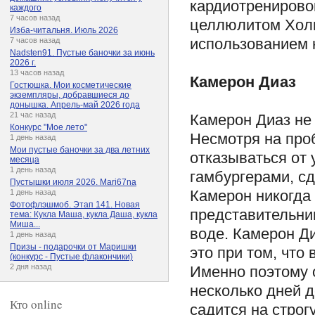
кардиотренирово
каждого
7 часов назад
целлюлитом Холи
Изба-читальня. Июль 2026
использованием 
7 часов назад
Nadsten91. Пустые баночки за июнь
2026 г.
13 часов назад
Камерон Диаз
Гостюшка. Мои косметические
экземпляры, добравшиеся до
донышка. Апрель-май 2026 года
21 час назад
Камерон Диаз не
Конкурс "Мое лето"
Несмотря на про
1 день назад
Мои пустые баночки за два летних
отказываться от
месяца
1 день назад
гамбургерами, сд
Пустышки июля 2026. Mari67na
Камерон никогда 
1 день назад
Фотофлэшмоб. Этап 141. Новая
представительни
тема: Кукла Маша, кукла Даша, кукла
Миша...
воде. Камерон Ди
1 день назад
Призы - подарочки от Маришки
это при том, что 
(конкурс - Пустые флакончики)
2 дня назад
Именно поэтому о
несколько дней д
Кто online
садится на строг