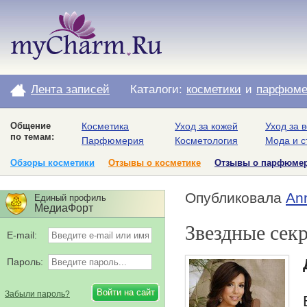
Лента записей
Каталоги:
косметики
и
парфюме
Общение
Косметика
Уход за кожей
Уход за 
по темам:
Парфюмерия
Косметология
Мода и с
Обзоры косметики
Отзывы о косметике
Отзывы о парфюме
Опубликовала
An
Единый профиль
МедиаФорт
Звездные сек
E-mail:
Пароль:
Забыли пароль?