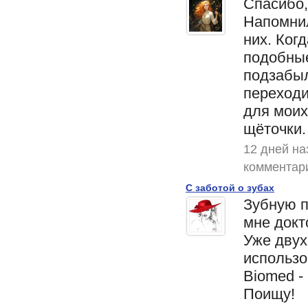
Спасибо,
Напомнил
них. Ког
подобные
подзабы
переходи
для моих
щёточки.
12 дней на
комментар
С заботой о зубах
Зубную п
мне докт
Уже дву
использо
Biomed -
Поищу!