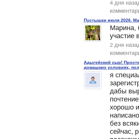
4 дня наза
комментар
Пустышки июля 2026. Ma
Марина, 
участие 
2 дня наза
комментар
Адыгейский сыр! Прост
домашних условиях, пол
я специа
зарегист
дабы выр
почтение
хорошо и
написан
без всяки
сейчас, 