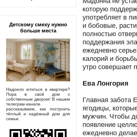
Мадонна не уста
которую поддерж
употребляет в пи
и бобовые, расти
Детскому смеху нужно
больше места
полностью отвер
поддержания эла
ежедневно серье
калорий и борьб
утро совершает 
Ева Лонгория
Надоело ютиться в квартире?
Пора в свой дом с
Главная забота Е
собственным двором! В нашем
телеграм-канале
ягодицы, которые
рассказываем, как построить
тёплый и надёжный дом для
мужчин. Чтобы до
семьи.
появление целлюл
ежедневно делае