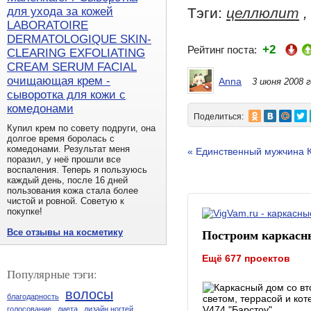
Тэги:
целлюлит
для ухода за кожей
LABORATOIRE
DERMATOLOGIQUE SKIN-
+2
Рейтинг поста:
CLEARING EXFOLIATING
CREAM SERUM FACIAL
очищающая крем -
Anna
3 июня 2008 
сыворотка для кожи с
комедонами
Поделиться:
Купил крем по совету подруги, она
долгое время боролась с
комедонами. Результат меня
« Единственный мужчина 
поразил, у неё прошли все
воспаления. Теперь я пользуюсь
каждый день, после 16 дней
пользования кожа стала более
чистой и ровной. Советую к
покупке!
Построим каркасн
Все отзывы на косметику
Ещё 677 проектов
Популярные тэги:
волосы
благодарность
голосование
диета
дизайн ногтей