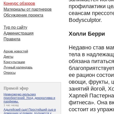
Конкурс обзоров
профилактики це
Материалы от партнеров
сеансам прессоте
Обсуждение проекта
Bodysculptor.
Тур по сайту
Холли Берри
Администрация
Правила
Недавно став ма
Архив новостей
тела в надлежащ
Диеты
обязана питаться
Консультации
благоприятствует
Лунный календарь
Опросы
ее рацион состои
овощи, фрукты, 
Прямой эфир
занятий йогой, Х
Харлей Пастернак
Немножечко июльских
приобретений. Уход, декоративка и
фитнеса». Она вк
парфюмы.
1 час назад
состоит из упраж
Адыгейский сыр! Простейший сыр в
домашних условиях, получится у