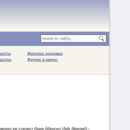
асоты
Женское здоровье
расоты
Фитнес и диеты
орит ее стилист Адир Абергел (Adir Abergel),-