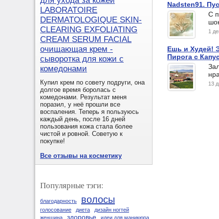
для ухода за кожей
Nadsten91. Пус
LABORATOIRE
С п
DERMATOLOGIQUE SKIN-
шок
CLEARING EXFOLIATING
1 д
CREAM SERUM FACIAL
очищающая крем -
Ешь и Худей! 
Пирога с Капу
сыворотка для кожи с
Зал
комедонами
нра
Купил крем по совету подруги, она
13 
долгое время боролась с
комедонами. Результат меня
поразил, у неё прошли все
воспаления. Теперь я пользуюсь
каждый день, после 16 дней
пользования кожа стала более
чистой и ровной. Советую к
покупке!
Все отзывы на косметику
Популярные тэги:
волосы
благодарность
голосование
диета
дизайн ногтей
здоровье
женщина
идеи для маникюра