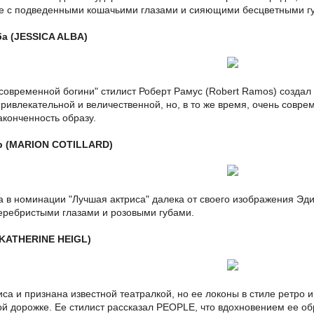
е с подведенными кошачьими глазами и сияющими бесцветными гу
а (JESSICA ALBA)
"современной богини" стилист Роберт Рамус (Robert Ramos) создал
привлекательной и величественной, но, в то же время, очень совре
аконченность образу.
р (MARION COTILLARD)
 в номинации "Лучшая актриса" далека от своего изображения Эдит
ребристыми глазами и розовыми губами.
(KATHERINE HEIGL)
иса и признана известной театралкой, но ее локоны в стиле ретро
ой дорожке. Ее стилист рассказал PEOPLE, что вдохновением ее об