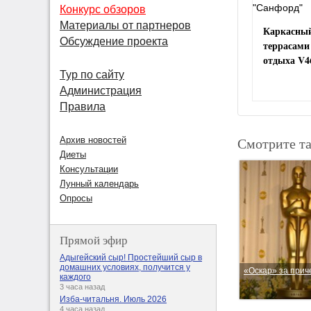
Конкурс обзоров
Материалы от партнеров
Каркасный
Обсуждение проекта
террасами
отдыха V4
Тур по сайту
Администрация
Правила
Смотрите т
Архив новостей
Диеты
Консультации
Лунный календарь
Опросы
Прямой эфир
Адыгейский сыр! Простейший сыр в
домашних условиях, получится у
«Оскар» за прич
каждого
3 часа назад
Изба-читальня. Июль 2026
4 часа назад