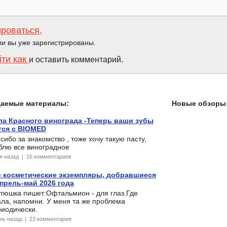
ироваться
,
ли вы уже зарегистрированы.
йти как
и оставить комментарий.
даемые материалы:
Новые обзоры 
а Красного винограда -Теперь ваши зубы
ятся с BIOMED
сибо за знакомство , тоже хочу такую пасту,
блю все виноградное
ня назад | 16 комментариев
 косметические экземпляры, добравшиеся
прель-май 2026 года
стюшка пишет:Офтальмион - для глаз.Где
ла, напомни. У меня та же проблема
риодически.
ень назад | 23 комментария