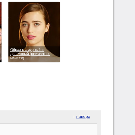
Образ гламурный и
доступный (прическа +
макияж)
↑
наверх