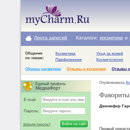
Лента записей
Каталоги:
косметики
и
Общение
Косметика
Уход за кожей
по темам:
Парфюмерия
Косметология
Обзоры косметики
Отзывы о косметике
Отзывы 
Опубликовала
An
Единый профиль
МедиаФорт
Фавориты 
E-mail:
Дженифер Гар
Пароль:
Забыли пароль?
Первый представ