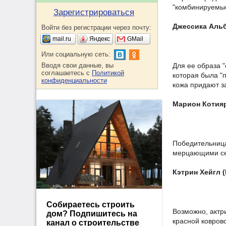
"комбинируемы
Зарегистрироваться
Джессика Альб
Войти без регистрации через почту:
mail.ru
Яндекс
GMail
Или социальную сеть:
Вводя свои данные, вы
Для ее образа 
соглашаетесь с
Политикой
которая была "
конфиденциальности
кожа придают з
Марион Котия
Победительница
мерцающими се
Кэтрин Хейгл 
Собираетесь строить
Возможно, актр
дом? Подпишитесь на
красной ковров
канал о строительстве