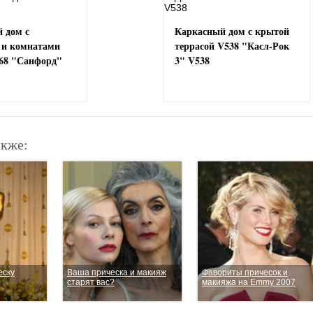
 дом с
Каркасный дом с крытой
 и комнатами
террасой V538 "Касл-Рок
68 "Санфорд"
3" V538
акже:
еску
Ваша прическа и макияж
Фавориты причесок и
старят вас?
макияжа на Emmy 2007