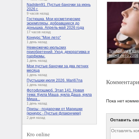
Nadsten91. Пустые баночки за июнь
2026 г.
9 часов назад
Гостюшка. Мои косметические
экземпляры, добравшиеся до
донышка. Апрель-май 2026 года
17 часов назад
Конкурс "Мое лето"
1 день назад
Немножечко июльских
Тенденции в ма
приобретений. Уход, декоративка и
весна-лето 2008
парфюмы.
1 день назад
Мои пустые баночки за два летних
месяца
1 день назад
Комментари
Пустышки июля 2026. Mari67na
1 день назад
Фотофлэшмоб. Этап 141. Новая
тема: Кукла Маша, кукла Даша, кукла
Миша...
Пока нет комме
1 день назад
Призы - подарочки от Маришки
(конкурс - Пустые флакончики)
2 дня назад
Оставить св
Кто online