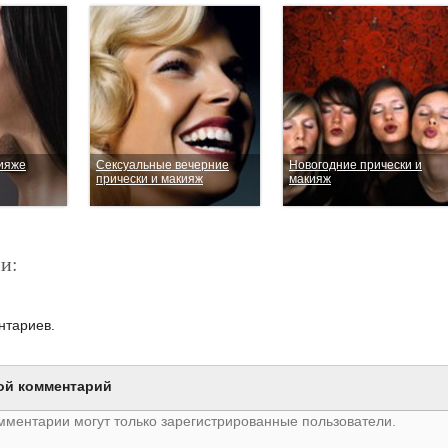
кияже
Сексуальные вечерние
Новогодние прически и
прически и макияж
макияж
и:
нтариев.
ой комментарий