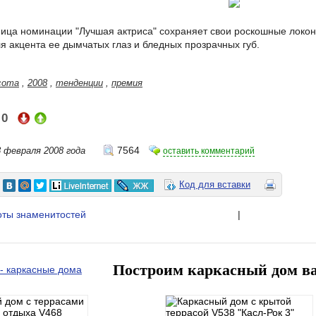
ица номинации "Лучшая актриса" сохраняет свои роскошные локо
я акцента ее дымчатых глаз и бледных прозрачных губ.
сота
,
2008
,
тенденции
,
премия
0
:
7564
8 февраля 2008 года
оставить комментарий
Код для вставки
оты знаменитостей
|
Построим каркасный дом в