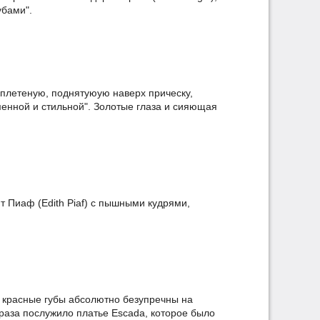
бами".
 плетеную, поднятуюую наверх прическу,
менной и стильной". Золотые глаза и сияющая
 Пиаф (Edith Piaf) с пышными кудрями,
 и красные губы абсолютно безупречны на
раза послужило платье Escada, которое было