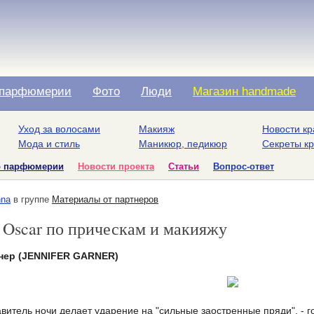
парфюмерии
Фото
Люди
Магазин handmade
Уход за волосами
Макияж
Новости кр
Мода и стиль
Маникюр, педикюр
Секреты к
о парфюмерии
Новости проекта
Статьи
Вопрос-ответ
na
в группе
Материалы от партнеров
Oscar по прическам и макияжу
нер (JENNIFER GARNER)
итель ночи делает ударение на "сильные заостренные пряди", - гов