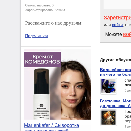
Сейчас на сайте: 0
Зарегистрировано: 229183
Зарегистр
Расскажите о нас друзьям:
или
войти
, ес
во
Можете
Поделиться
Другие обсуж
Волшебная сил
ни чего не бо
спа
лю
3 д
Гостюшка. Мои
до донышка. А
Го
бра
пе
Marienkafer / Сыворотка
1 д