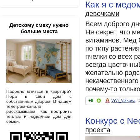
Как я с медо
девочками
Всем доброго дн
Детскому смеху нужно
Не секрет, что м
больше места
витаминов. Мед 
по типу растения
пчелки со всех р
всегда цветочны
желательно родс
некачественного 
почему-то тольк
Надоело ютиться в квартире?
Пора в свой дом с
+8
ViVi_Volkova
собственным двором! В нашем
1
телеграм-канале
рассказываем, как построить
тёплый и надёжный дом для
Конкурс с Ne
семьи.
проекта