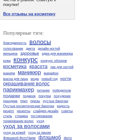
покупке!
Все отзывы на косметику
Популярные тэги:
волосы
благодарность
голосование
диета
дизайн ногтей
здоровье
женщина
идеи для маникюра
конкурс
кожа
конкурс обзоров
косметика
красота
лак для ногтей
маникюр
макияж
марафон
ногти
маска для лица
мода
новый год
окрашивание волос
парикмахер
питание
победители
подарки
подарок
покупки
похудение
праздник
приз
призы
пустые баночки
Пустые косметические баночки
радость
рецепт
рецепты
слайдер-дизайн
советы
стиль
стрижка
тестирование
тонирование волос
уход
уход за волосами
уход за кожей
уход за лицом
флэшмоб
Флешмоб ФотоЧарм
фото