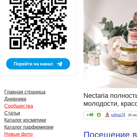
Перейти на канал
Главная страница
Nectaria полност
Дневники
молодости, красо
Сообщества
Статьи
+48
rufina74
28 ию
Каталог косметики
Каталог парфюмерии
Посещение в
Новые фото