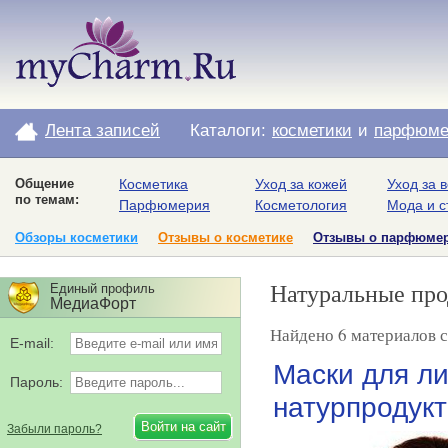
Лента записей
Каталоги:
косметики
и
парфюме
Общение
Косметика
Уход за кожей
Уход за 
по темам:
Парфюмерия
Косметология
Мода и с
Обзоры косметики
Отзывы о косметике
Отзывы о парфюме
Натуральные пр
Единый профиль
МедиаФорт
Найдено 6 материалов с
E-mail:
Маски для ли
Пароль:
натурпродукт
Забыли пароль?