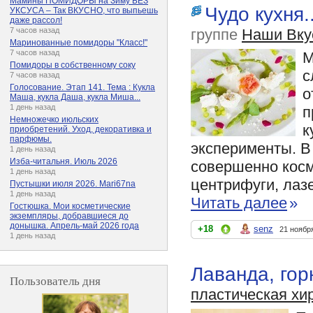
Мамины ПОМИДОРЫ на Зиму БЕЗ
Чудо кухня.
УКСУСА – Так ВКУСНО, что выпьешь
даже рассол!
группе
Наши Вку
7 часов назад
Маринованные помидоры "Класс!"
7 часов назад
М
Помидоры в собственному соку
с
7 часов назад
Голосование. Этап 141. Тема : Кукла
о
Маша, кукла Даша, кукла Миша...
1 день назад
п
Немножечко июльских
к
приобретений. Уход, декоративка и
парфюмы.
эксперименты. В
1 день назад
Изба-читальня. Июль 2026
совершенно косм
1 день назад
центрифуги, лаз
Пустышки июля 2026. Mari67na
1 день назад
Читать далее
»
Гостюшка. Мои косметические
экземпляры, добравшиеся до
донышка. Апрель-май 2026 года
+18
senz
21 ноябр
1 день назад
Лаванда, гор
Пользователь дня
пластическая хи