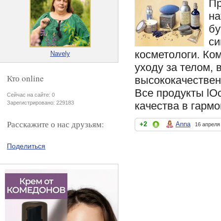
Пр
на
бу
си
косметологи. Ко
Navely
уходу за телом,
Кто online
высококачествен
Все продукты lO
Сейчас на сайте: 0
качества в гармо
Зарегистрировано: 229183
Расскажите о нас друзьям:
+2
Anna
16 апреля
Поделиться