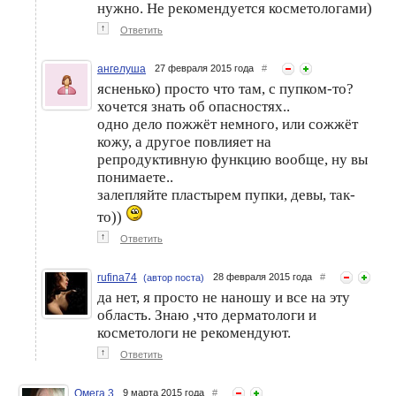
нужно. Не рекомендуется косметологами)
↑
Ответить
ангелуша
27 февраля 2015 года
#
ясненько) просто что там, с пупком-то?
хочется знать об опасностях..
одно дело пожжёт немного, или сожжёт
кожу, а другое повлияет на
репродуктивную функцию вообще, ну вы
понимаете..
залепляйте пластырем пупки, девы, так-
то))
↑
Ответить
rufina74
28 февраля 2015 года
#
(автор поста)
да нет, я просто не наношу и все на эту
область. Знаю ,что дерматологи и
косметологи не рекомендуют.
↑
Ответить
Омега 3
9 марта 2015 года
#