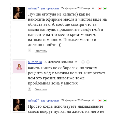
rufina74
27 февраля 2015 года
#
(автор поста)
Лучше еготуда не капать)) как не
наносить эфирные масла в чистом виде на
область век. А вообще смотря что за
масло капнули. промокните салфеткой и
нанесите на это место крем-молочко
ватным тампоном. Пожжет местно и
должно пройти. ))
↑
Ответить
ангелуша
27 февраля 2015 года
#
капать никто не собирался, по тексту
рецепта мёд с маслом нельзя. интересует
чем это грозит. живот же тоже
проблемная зона у многих
↑
Ответить
rufina74
27 февраля 2015 года
#
(автор поста)
Просто когда используете накладывайте
смесь вокруг пупка, на живот. на него не