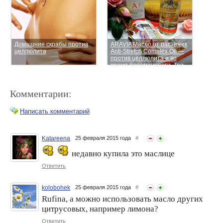
Домашние скрабы против
ARAVIA Масло от растяжек
целлюлита
Anti-Stretch Complex Oil —
против целлюлита и во
время беременности. Три
способа применения
Комментарии:
Написать комментарий
Katareena
25 февраля 2015 года
#
недавно купила это маслице
Вакуумные банки против
Вакуумный массаж против
целлюлита – есть ли
целлюлита
Ответить
смысл?
kolobohek
25 февраля 2015 года
#
Rufina, а можно использовать масло других
цитрусовых, например лимона?
Ответить