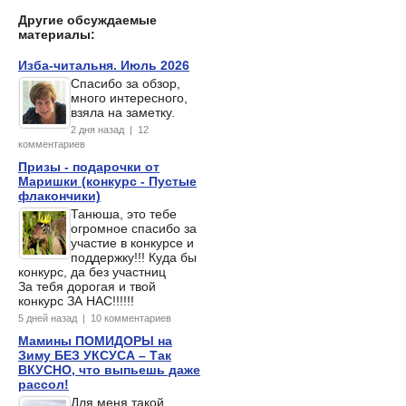
Другие обсуждаемые
материалы:
Изба-читальня. Июль 2026
Спасибо за обзор,
много интересного,
взяла на заметку.
2 дня назад | 12
комментариев
Призы - подарочки от
Маришки (конкурс - Пустые
флакончики)
Танюша, это тебе
огромное спасибо за
участие в конкурсе и
поддержку!!! Куда бы
конкурс, да без участниц
За тебя дорогая и твой
конкурс ЗА НАС!!!!!!
5 дней назад | 10 комментариев
Мамины ПОМИДОРЫ на
Зиму БЕЗ УКСУСА – Так
ВКУСНО, что выпьешь даже
рассол!
Для меня такой