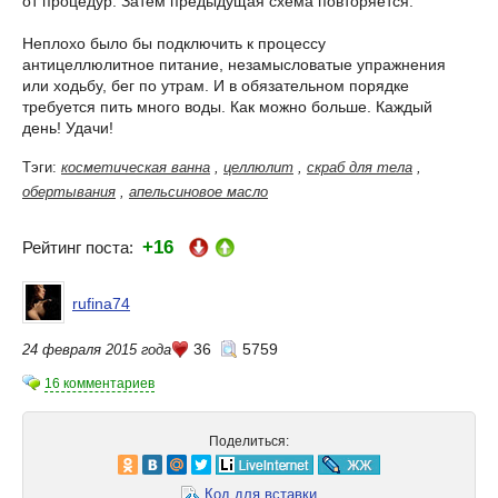
от процедур. Затем предыдущая схема повторяется.
Неплохо было бы подключить к процессу
антицеллюлитное питание, незамысловатые упражнения
или ходьбу, бег по утрам. И в обязательном порядке
требуется пить много воды. Как можно больше. Каждый
день! Удачи!
Тэги:
косметическая ванна
,
целлюлит
,
скраб для тела
,
обертывания
,
апельсиновое масло
+16
Рейтинг поста:
rufina74
36
5759
24 февраля 2015 года
16 комментариев
Поделиться:
Код для вставки