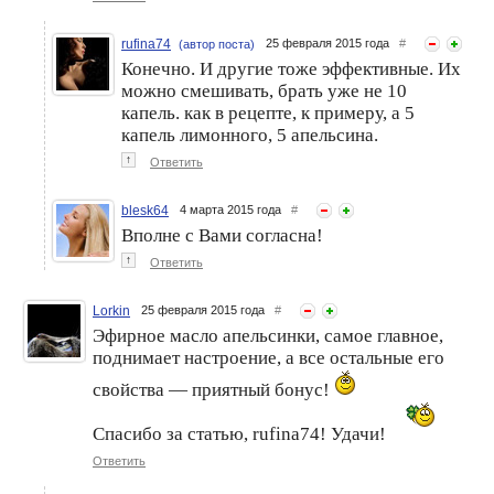
rufina74
25 февраля 2015 года
#
(автор поста)
Конечно. И другие тоже эффективные. Их
можно смешивать, брать уже не 10
Обертывания глиной
Новое оружие против
капель. как в рецепте, к примеру, а 5
против целлюлита
целлюлита.
капель лимонного, 5 апельсина.
↑
Ответить
blesk64
4 марта 2015 года
#
Вполне с Вами согласна!
↑
Ответить
Lorkin
25 февраля 2015 года
#
Эфирное масло апельсинки, самое главное,
поднимает настроение, а все остальные его
свойства — приятный бонус!
Спасибо за статью, rufina74! Удачи!
Ответить