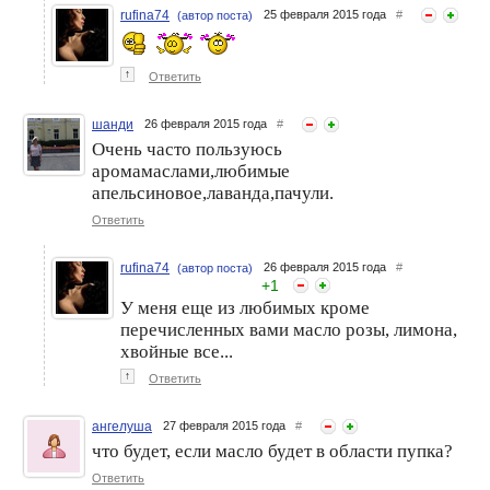
rufina74
25 февраля 2015 года
#
(автор поста)
↑
Ответить
шанди
26 февраля 2015 года
#
Очень часто пользуюсь
аромамаслами,любимые
апельсиновое,лаванда,пачули.
Ответить
rufina74
26 февраля 2015 года
#
(автор поста)
+
1
У меня еще из любимых кроме
перечисленных вами масло розы, лимона,
хвойные все...
↑
Ответить
ангелуша
27 февраля 2015 года
#
что будет, если масло будет в области пупка?
Ответить