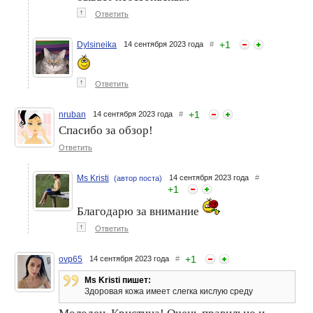
↑
Ответить
+
1
Dylsineika
14 сентября 2023 года
#
↑
Ответить
+
1
nruban
14 сентября 2023 года
#
Спасибо за обзор!
Ответить
Ms Kristi
14 сентября 2023 года
#
(автор поста)
+
1
Благодарю за внимание
↑
Ответить
+
1
ovp65
14 сентября 2023 года
#
Ms Kristi пишет:
Здоровая кожа имеет слегка кислую среду