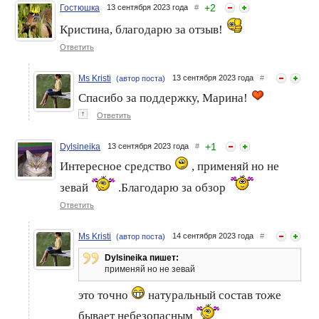
+
2
Гостюшка
13 сентября 2023 года
#
Кристина, благодарю за отзыв!
Двойное очищение кожи:
Очищаем ванную комнату
все, что вы хотите знать о
от налета и ржавчины
Ответить
нем
Ms Kristi
13 сентября 2023 года
#
(автор поста)
Спасибо за поддержку, Марина!
↑
Ответить
+
1
Dylsineika
13 сентября 2023 года
#
Интересное средство
, применяй но не
зевай
.Благодарю за обзор
Селфи в маске. Забег 6.
Пантика Лосьон
Танистая. Бомбическое
очищающий для всех типов
Ответить
очищение
кожи : зачем он нужен?
Ms Kristi
14 сентября 2023 года
#
(автор поста)
Dylsineika пишет:
применяй но не зевай
это точно
натуральный состав тоже
бывает небезопасным