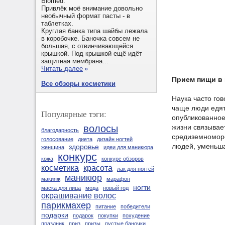
Biomed.
Привлёк моё внимание довольно
необычный формат пасты - в
таблетках.
Круглая банка типа шайбы лежала
в коробочке. Баночка совсем не
большая, с отвинчивающейся
крышкой. Под крышкой ещё идёт
защитная мембрана...
Читать далее
»
Прием пищи в
Все обзоры косметики
Наука часто го
чаще люди едят
Популярные тэги:
опубликованное 
жизни связывае
волосы
благодарность
средиземноморс
голосование
диета
дизайн ногтей
людей, уменьша
здоровье
женщина
идеи для маникюра
конкурс
кожа
конкурс обзоров
косметика
красота
лак для ногтей
маникюр
макияж
марафон
ногти
маска для лица
мода
новый год
окрашивание волос
парикмахер
питание
победители
подарки
подарок
покупки
похудение
праздник
приз
призы
пустые баночки