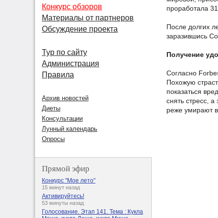
Конкурс обзоров
проработала 31
Материалы от партнеров
После долгих ле
Обсуждение проекта
заразившись Co
Тур по сайту
Получение уд
Администрация
Согласно Forbe
Правила
Похожую страст
показаться вре
Архив новостей
снять стресс, 
Диеты
реже умирают в 
Консультации
Лунный календарь
Опросы
Прямой эфир
Конкурс "Мое лето"
15 минут назад
Активируйтесь!
53 минуты назад
Голосование. Этап 141. Тема : Кукла