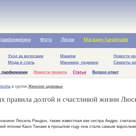
парфюмерии
Фото
Люди
Магазин handmade
Уход за волосами
Макияж
Новости кр
Мода и стиль
Маникюр, педикюр
Секреты к
о парфюмерии
Новости проекта
Статьи
Вопрос-ответ
rissha
в группе
Женское здоровье
ых правила долгой и счастливой жизни Люс
нахиня Люсиль Рандон, также известная как сестра Андре, считал
ней японки Канэ Танаки в прошлом году она стала самым взрослым