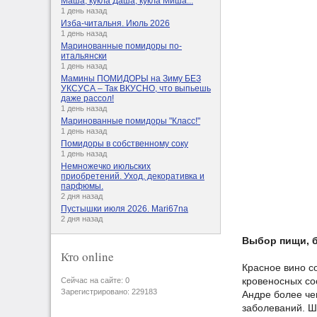
Маша, кукла Даша, кукла Миша...
1 день назад
Изба-читальня. Июль 2026
1 день назад
Маринованные помидоры по-
итальянски
1 день назад
Мамины ПОМИДОРЫ на Зиму БЕЗ
УКСУСА – Так ВКУСНО, что выпьешь
даже рассол!
1 день назад
Маринованные помидоры "Класс!"
1 день назад
Помидоры в собственному соку
1 день назад
Немножечко июльских
приобретений. Уход, декоративка и
парфюмы.
2 дня назад
Пустышки июля 2026. Mari67na
2 дня назад
Выбор пищи, б
Кто online
Красное вино с
кровеносных со
Сейчас на сайте: 0
Зарегистрировано: 229183
Андре более че
заболеваний. Ш