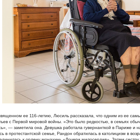
священном ее 116-летию, Люсиль рассказала, что одним из ее са
атьев с Первой мировой войны. «Это было редкостью, в семьях обы
сь», — заметила она. Девушка работала гувернанткой в Париже и 
ь в протестантской семье, Рандон обратилась в католицизм в возрас
единилась к ордену монахинь «Дочери милосердия». Затем сестру 