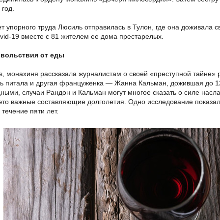
 год.
т упорного труда Люсиль отправилась в Тулон, где она доживала св
vid-19 вместе с 81 жителем ее дома престарелых.
овольствия от еды
s, монахиня рассказала журналистам о своей «преступной тайне»
ь питала и другая француженка — Жанна Кальман, дожившая до 12
дными, случаи Рандон и Кальман могут многое сказать о силе насл
а это важные составляющие долголетия. Одно исследование показа
течение пяти лет.