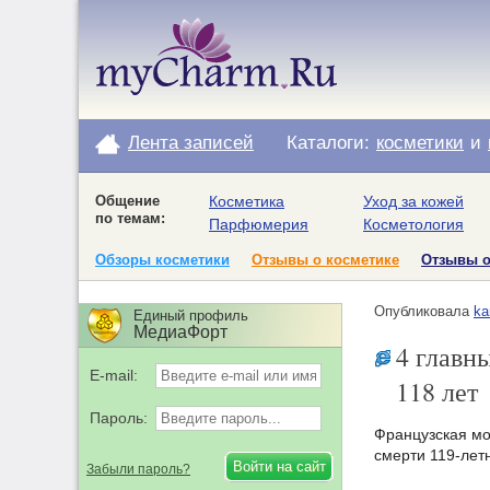
Лента записей
Каталоги:
косметики
и
Общение
Косметика
Уход за кожей
по темам:
Парфюмерия
Косметология
Обзоры косметики
Отзывы о косметике
Отзывы 
Опубликовала
ka
Единый профиль
МедиаФорт
4 главн
E-mail:
118 лет
Пароль:
Французская мо
смерти 119-лет
Забыли пароль?