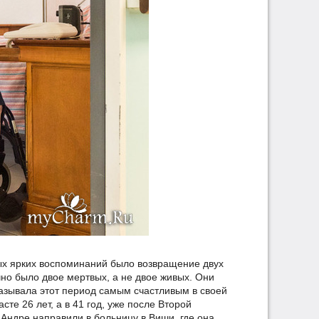
мых ярких воспоминаний было возвращение двух
чно было двое мертвых, а не двое живых. Они
называла этот период самым счастливым в своей
те 26 лет, а в 41 год, уже после Второй
Андре направили в больницу в Виши, где она