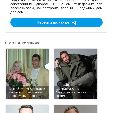
собственным двором! В нашем телеграм-канале
рассказываем, как построить тёплый и надёжный дом
для семьи.
Перейти на канал
Смотрите также:
Бывший супруг Анастасии
Экс-супруг Анны
Волочковой стал мужем
Седоковой снова стал
телеведущей Елены
отцом
Николаевой