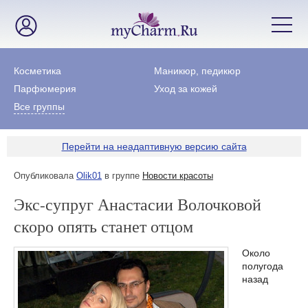
Косметика
Маникюр, педикюр
Парфюмерия
Уход за кожей
Все группы
Перейти на неадаптивную версию сайта
Опубликовала
Olik01
в группе
Новости красоты
Экс-супруг Анастасии Волочковой
скоро опять станет отцом
Около
полугода
назад