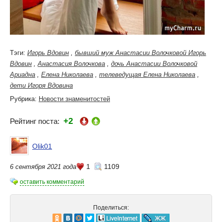
Тэги:
Игорь Вдовин
,
бывший муж Анастасии Волочковой Игорь
Вдовин
,
Анастасия Волочкова
,
дочь Анастасии Волочковой
Ариадна
,
Елена Николаева
,
телеведущая Елена Николаева
,
дети Игоря Вдовина
Рубрика:
Новости знаменитостей
+2
Рейтинг поста:
Olik01
1
1109
6 сентября 2021 года
оставить комментарий
Поделиться: