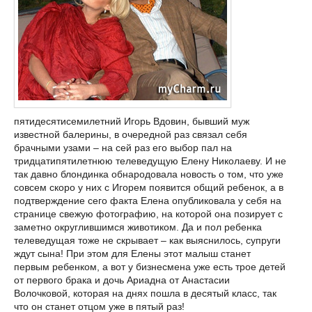
пятидесятисемилетний Игорь Вдовин, бывший муж
известной балерины, в очередной раз связал себя
брачными узами – на сей раз его выбор пал на
тридцатипятилетнюю телеведущую Елену Николаеву. И не
так давно блондинка обнародовала новость о том, что уже
совсем скоро у них с Игорем появится общий ребенок, а в
подтверждение сего факта Елена опубликовала у себя на
странице свежую фотографию, на которой она позирует с
заметно округлившимся животиком. Да и пол ребенка
телеведущая тоже не скрывает – как выяснилось, супруги
ждут сына! При этом для Елены этот малыш станет
первым ребенком, а вот у бизнесмена уже есть трое детей
от первого брака и дочь Ариадна от Анастасии
Волочковой, которая на днях пошла в десятый класс, так
что он станет отцом уже в пятый раз!