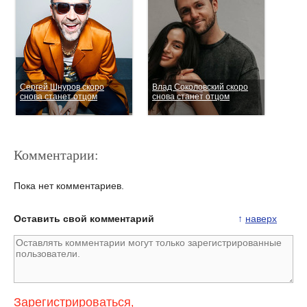
Сергей Шнуров скоро
Влад Соколовский скоро
снова станет отцом
снова станет отцом
Комментарии:
Пока нет комментариев.
Оставить свой комментарий
↑
наверх
Анастасия Волочкова
Сергей Безруков скоро
полагает, что скорый
станет отцом в пятый раз
развод Ксении Собчак и
Константина Богомолова
неизбежен
Зарегистрироваться
,