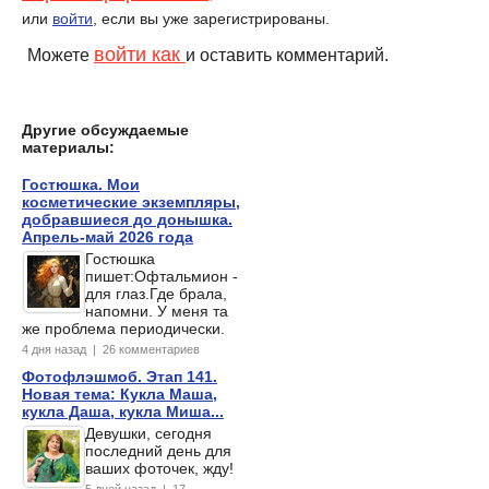
или
войти
, если вы уже зарегистрированы.
войти как
Можете
и оставить комментарий.
Другие обсуждаемые
Леонардо Ди Каприо скоро
Николас Кейдж скоро
материалы:
станет отцом
станет отцом в третий раз
Гостюшка. Мои
косметические экземпляры,
добравшиеся до донышка.
Апрель-май 2026 года
Гостюшка
пишет:Офтальмион -
для глаз.Где брала,
напомни. У меня та
же проблема периодически.
4 дня назад | 26 комментариев
Фотофлэшмоб. Этап 141.
Новая тема: Кукла Маша,
кукла Даша, кукла Миша...
Девушки, сегодня
последний день для
ваших фоточек, жду!
5 дней назад | 17