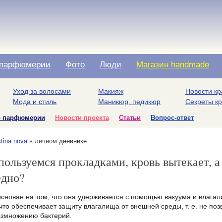
парфюмерии
Фото
Люди
Магазин handmade
Уход за волосами
Макияж
Новости кр
Мода и стиль
Маникюр, педикюр
Секреты к
о парфюмерии
Новости проекта
Статьи
Вопрос-ответ
stina nova
в личном
дневнике
пользуемся прокладками, кровь вытекает, а
едно?
снован на том, что она удерживается с помощью вакуума и влагал
что обеспечивает защиту влагалища от внешней среды, т. е. не по
азмножению бактерий.