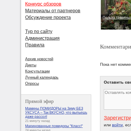
Конкурс обзоров
Материалы от партнеров
Обсуждение проекта
Польза травяных
Тур по сайту
Администрация
Комментари
Правила
Архив новостей
Пока нет комме
Диеты
Консультации
Лунный календарь
Оставить св
Опросы
Прямой эфир
Мамины ПОМИДОРЫ на Зиму БЕЗ
УКСУСА – Так ВКУСНО, что выпьешь
даже рассол!
Зарегистр
21 минуту назад
или
войти
, ес
Маринованные помидоры "Класс!"
24 минуты назад