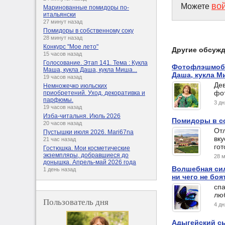
во
Можете
Маринованные помидоры по-
итальянски
27 минут назад
Помидоры в собственному соку
28 минут назад
Конкурс "Мое лето"
Другие обсуж
15 часов назад
Голосование. Этап 141. Тема : Кукла
Фотофлэшмоб. 
Маша, кукла Даша, кукла Миша...
Даша, кукла Ми
19 часов назад
Дев
Немножечко июльских
фот
приобретений. Уход, декоративка и
парфюмы.
3 д
19 часов назад
Изба-читальня. Июль 2026
Помидоры в с
20 часов назад
Отл
Пустышки июля 2026. Mari67na
вк
21 час назад
гот
Гостюшка. Мои косметические
экземпляры, добравшиеся до
28 
донышка. Апрель-май 2026 года
Волшебная сил
1 день назад
ни чего не бо
спа
лю
Пользователь дня
4 д
Адыгейский с