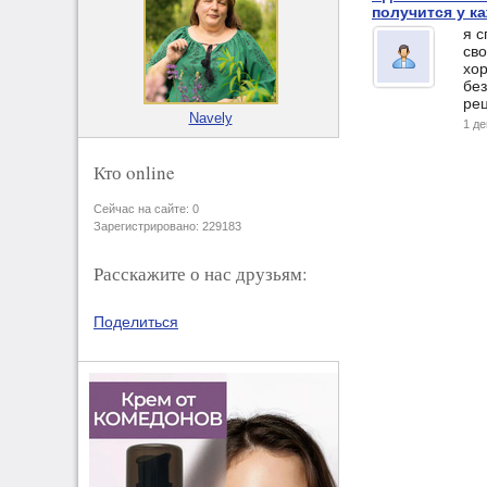
получится у к
я с
сво
хо
без
рец
Navely
1 д
Кто online
Сейчас на сайте: 0
Зарегистрировано: 229183
Расскажите о нас друзьям:
Поделиться