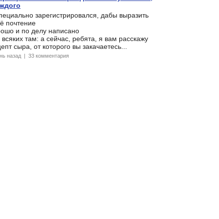
аждого
пециально зарегистрировался, дабы выразить
ё почтение
рошо и по делу написано
 всяких там: а сейчас, ребята, я вам расскажу
епт сыра, от которого вы закачаетесь...
ень назад | 33 комментария