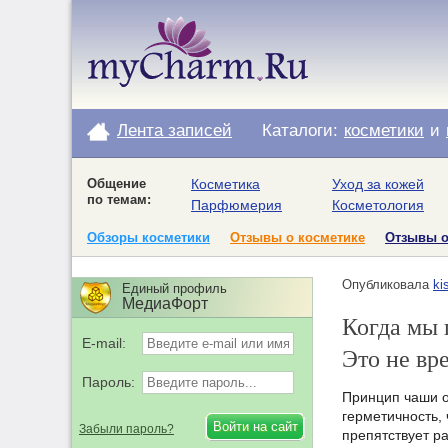
Лента записей
Каталоги:
косметики
и
Общение
Косметика
Уход за кожей
по темам:
Парфюмерия
Косметология
Обзоры косметики
Отзывы о косметике
Отзывы 
Опубликовала
ki
Единый профиль
МедиаФорт
Когда мы 
E-mail:
Это не вр
Пароль:
Принцип чаши о
герметичность, 
Забыли пароль?
препятствует р