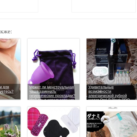
акже:
и для
Может ли менструальная
Удивительные
уетесь?
чаша заменить
возможности
гигиенические прокладки?
электрической зубной
Мой опыт использования
щетки Oral-B Black PRO
MeLuna
7000. Часть 1