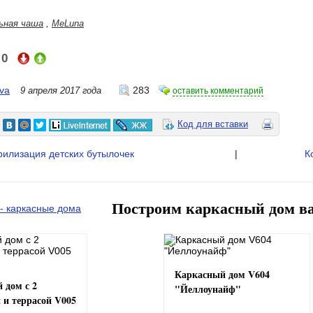
ьная чаша
,
MeLuna
0
:
ova
283
9 апреля 2017 года
оставить комментарий
Код для вставки
рилизация детских бутылочек
|
К
Построим каркасный дом в
Каркасный дом V604
 дом с 2
"Йеллоунайф"
 и террасой V005