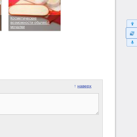
Косметические
возможности обычной
мочалки
↑
наверх