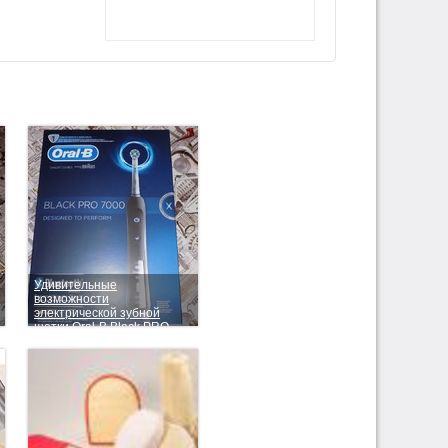
Удивительные
возможности
электрической зубной
щетки Oral-B Black PRO
7000. Часть 2