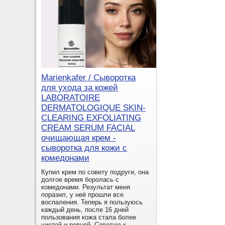
Marienkafer / Сыворотка
для ухода за кожей
LABORATOIRE
DERMATOLOGIQUE SKIN-
CLEARING EXFOLIATING
CREAM SERUM FACIAL
очищающая крем -
сыворотка для кожи с
комедонами
Купил крем по совету подруги, она
долгое время боролась с
комедонами. Результат меня
поразил, у неё прошли все
воспаления. Теперь я пользуюсь
каждый день, после 16 дней
пользования кожа стала более
чистой и ровной. Советую к