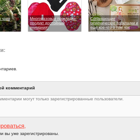
 чаев
Многоразовые прокладки-
Согревающие
продукт достойный
гигиенические прокладки и
внимания!
ещё кое-что о том, как
согреваются японки
и:
нтариев.
ой комментарий
ироваться
,
ли вы уже зарегистрированы.