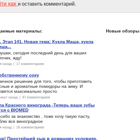
йти как
и оставить комментарий.
даемые материалы:
Новые обзоры 
Этап 141. Новая тема: Кукла Маша, кукла
ша...
ушки, сегодня последний день для ваших
очек, жду!
ня назад | 17 комментариев
обственному соку
ичное решение для того, чтобы приготовить
усные и ароматные помидоры на зиму. И
овятся максимально просто.
минут назад | 47 комментариев
а Красного винограда -Теперь ваши зубы
ятся с BIOMED
сибо за знакомство , тоже хочу такую пасту,
блю все виноградное
ня назад | 16 комментариев
ыр! Простейший сыр в домашних условиях,