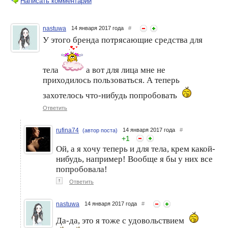
Написать комментарий
nastuwa
14 января 2017 года
#
У этого бренда потрясающие средства для
Крем для лица
Магия Моринги для вашей
«Империалис» от Lush
кожи
тела
а вот для лица мне не
приходилось пользоваться. А теперь
захотелось что-нибудь попробовать
Ответить
rufina74
14 января 2017 года
#
(автор поста)
+
1
Ой, а я хочу теперь и для тела, крем какой-
нибудь, например! Вообще я бы у них все
Крем для лица «Шангри-
Крем для лица Шангри-Ла
Ла» от Lush
от Lush : роскошный уход
попробовала!
за кожей лица
↑
Ответить
nastuwa
14 января 2017 года
#
Да-да, это я тоже с удовольствием