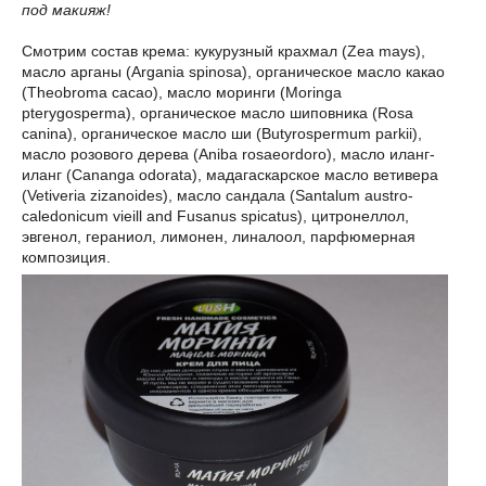
под макияж!
Смотрим состав крема: кукурузный крахмал (Zea mays),
масло арганы (Argania spinosa), органическое масло какао
(Theobroma cacao), масло моринги (Moringa
pterygosperma), органическое масло шиповника (Rosa
canina), органическое масло ши (Butyrospermum parkii),
масло розового дерева (Aniba rosaeordoro), масло иланг-
иланг (Cananga odorata), мадагаскарское масло ветивера
(Vetiveria zizanoides), масло сандала (Santalum austro-
caledonicum vieill and Fusanus spicatus), цитронеллол,
эвгенол, гераниол, лимонен, линалоол, парфюмерная
композиция.