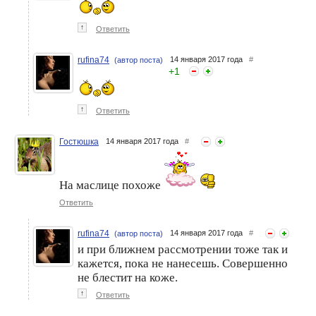
↑
Ответить
rufina74
14 января 2017 года
#
(автор поста)
+
1
↑
Ответить
Гостюшка
14 января 2017 года
#
На маслице похоже
Ответить
rufina74
14 января 2017 года
#
(автор поста)
и при ближнем рассмотрении тоже так и
кажется, пока не нанесешь. Совершенно
не блестит на коже.
↑
Ответить