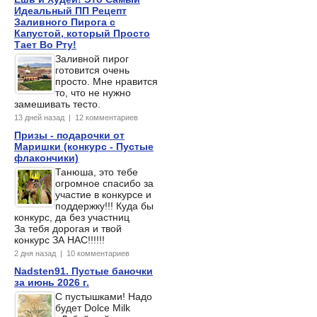
Идеальный ПП Рецепт
Заливного Пирога с
Капустой, который Просто
Тает Во Рту!
Заливной пирог
готовится очень
просто. Мне нравится
то, что не нужно
замешивать тесто.
13 дней назад | 12 комментариев
Призы - подарочки от
Маришки (конкурс - Пустые
флакончики)
Танюша, это тебе
огромное спасибо за
участие в конкурсе и
поддержку!!! Куда бы
конкурс, да без участниц
За тебя дорогая и твой
конкурс ЗА НАС!!!!!!
2 дня назад | 10 комментариев
Nadsten91. Пустые баночки
за июнь 2026 г.
С пустышками! Надо
будет Dolce Milk