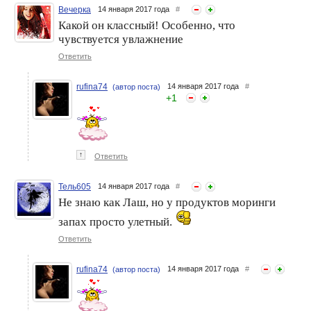
Вечерка
14 января 2017 года
#
Какой он классный! Особенно, что
чувствуется увлажнение
Ответить
rufina74
14 января 2017 года
#
(автор поста)
+
1
↑
Ответить
Тель605
14 января 2017 года
#
Не знаю как Лаш, но у продуктов моринги
запах просто улетный.
Ответить
rufina74
14 января 2017 года
#
(автор поста)