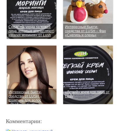
Средства ухода за кожей
Интересные бьюти-
лица, которые впечатляют!
средства от LUSH – Фан
«Магия моринги» от Lush
«Снегирь и олень»
Интересные бьюти-
«Легкий» крем для лица от
средства от LUSH –
Lush
Шампунь для волос
«Реабилитация»
Комментарии: