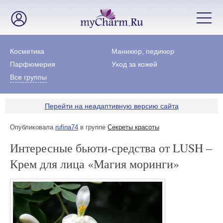
Косметика
Маникюр, педикюр
Парфюмерия
Уход за кожей
Все группы
Перейти на неадаптивную версию сайта
Опубликовала
rufina74
в группе
Секреты красоты
Интересные бьюти-средства от LUSH –
Крем для лица «Магия моринги»