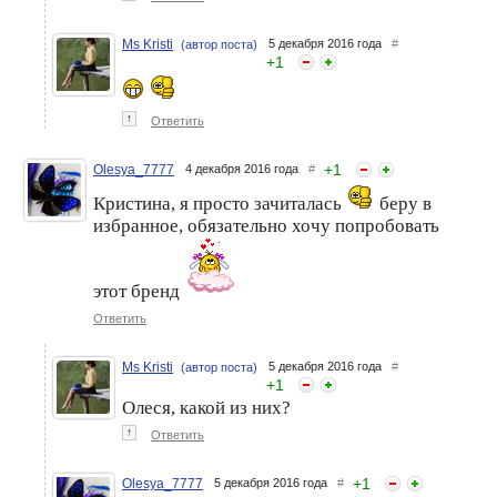
Ms Kristi
5 декабря 2016 года
#
(автор поста)
+
1
↑
Ответить
+
1
Olesya_7777
4 декабря 2016 года
#
Кристина, я просто зачиталась
беру в
избранное, обязательно хочу попробовать
этот бренд
Ответить
Ms Kristi
5 декабря 2016 года
#
(автор поста)
+
1
Олеся, какой из них?
↑
Ответить
+
1
Olesya_7777
5 декабря 2016 года
#