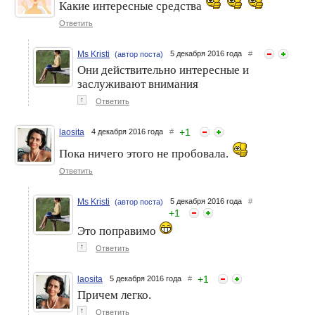
Какие интересные средства
Ответить
Ms Kristi
5 декабря 2016 года
#
(автор поста)
Они действительно интересные и
заслуживают внимания
↑
Ответить
+
1
laosita
4 декабря 2016 года
#
Пока ничего этого не пробовала.
Ответить
Ms Kristi
5 декабря 2016 года
#
(автор поста)
+
1
Это поправимо
↑
Ответить
+
1
laosita
5 декабря 2016 года
#
Причем легко.
↑
Ответить