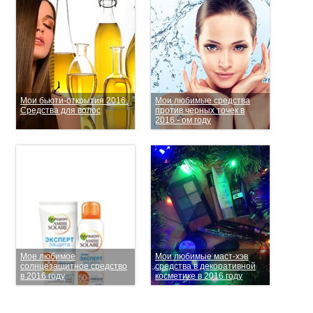
Мои бьюти-открытия 2016.
Мои любимые средства
Средства для волос
против черных точек в
2016 - ом году
Мое любимое
Мои любимые маст-хэв
солнцезащитное средство
средства в декоративной
в 2016 году
косметике в 2016 году