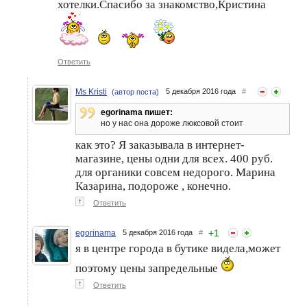
хотелки.Спасибо за знакомство,Кристина
Ответить
Ms Kristi
5 декабря 2016 года
#
(автор поста)
egorinama пишет:
но у нас она дороже люксовой стоит
как это? Я заказывала в интернет-
магазине, цены одни для всех. 400 руб.
для органики совсем недорого. Марина
Казарина, подороже , конечно.
↑
Ответить
+
1
egorinama
5 декабря 2016 года
#
я в центре города в бутике видела,может
поэтому цены запредельные
↑
Ответить