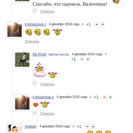
Спасибо, что оценила, Валентина!
↑
Ответить
+
1
k kirsanova z
4 декабря 2016 года
#
Ответить
Ms Kristi
4 декабря 2016 года
#
(автор поста)
+
1
↑
Ответить
+
1
k kirsanova z
4 декабря 2016 года
#
↑
Ответить
+
1
nruban
4 декабря 2016 года
#