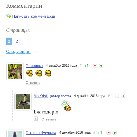
Комментарии:
Написать комментарий
Страницы:
1
2
Мои любимые средства у
Конкурс "Мои любимые
«Крема красоты»
бьюти-средства в
→
Следующая
уходящем 2016-ом году!" с
Pulanna
+
1
Гостюшка
4 декабря 2016 года
#
Ответить
Ms Kristi
4 декабря 2016 года
#
(автор поста)
Благодарю
Мои бьюти-открытия: 5
Любимые средства от
лучших средств для
NIVEA
↑
Ответить
очищения лица
+
1
Татьяна Чугунова
4 декабря 2016 года
#