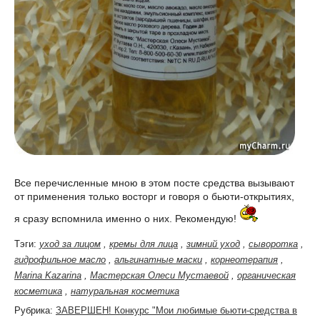
Все перечисленные мною в этом посте средства вызывают
от применения только восторг и говоря о бьюти-открытиях,
я сразу вспомнила именно о них. Рекомендую!
Тэги:
уход за лицом
,
кремы для лица
,
зимний уход
,
сыворотка
,
гидрофильное масло
,
альгинатные маски
,
корнеотерапия
,
Marina Kazarina
,
Мастерская Олеси Мустаевой
,
органическая
косметика
,
натуральная косметика
Рубрика:
ЗАВЕРШЕН! Конкурс "Мои любимые бьюти-средства в