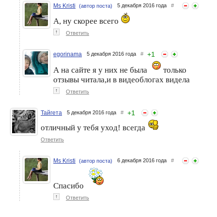
Ms Kristi
5 декабря 2016 года
#
(автор поста)
А, ну скорее всего
↑
Ответить
+
1
egorinama
5 декабря 2016 года
#
А на сайте я у них не была
только
отзывы читала,и в видеоблогах видела
↑
Ответить
+
1
Тайгета
5 декабря 2016 года
#
отличный у тебя уход! всегда
Ответить
Ms Kristi
6 декабря 2016 года
#
(автор поста)
Спасибо
↑
Ответить