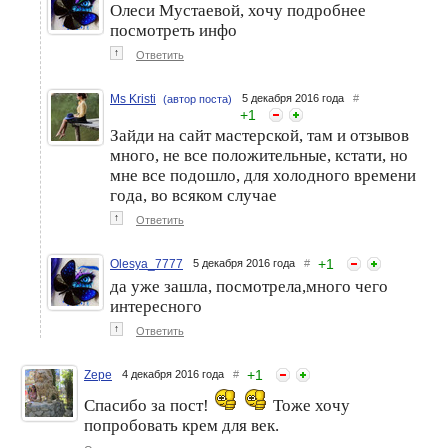
Олеси Мустаевой, хочу подробнее
посмотреть инфо
↑
Ответить
Ms Kristi
5 декабря 2016 года
#
(автор поста)
+
1
Зайди на сайт мастерской, там и отзывов
много, не все положительные, кстати, но
мне все подошло, для холодного времени
года, во всяком случае
↑
Ответить
+
1
Olesya_7777
5 декабря 2016 года
#
да уже зашла, посмотрела,много чего
интересного
↑
Ответить
+
1
Zepe
4 декабря 2016 года
#
Спасибо за пост!
Тоже хочу
попробовать крем для век.