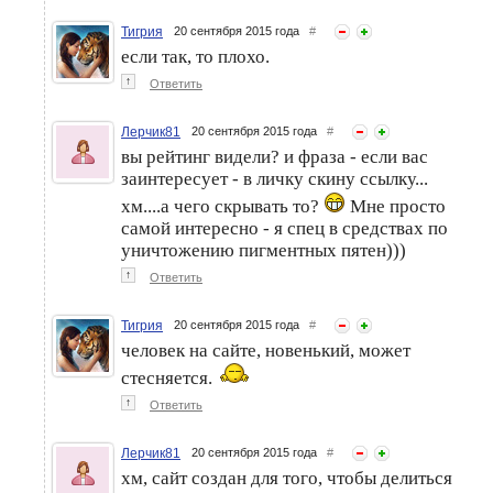
Тигрия
20 сентября 2015 года
#
если так, то плохо.
↑
Ответить
Лерчик81
20 сентября 2015 года
#
вы рейтинг видели? и фраза - если вас
заинтересует - в личку скину ссылку...
хм....а чего скрывать то?
Мне просто
самой интересно - я спец в средствах по
уничтожению пигментных пятен)))
↑
Ответить
Тигрия
20 сентября 2015 года
#
человек на сайте, новенький, может
стесняется.
↑
Ответить
Лерчик81
20 сентября 2015 года
#
хм, сайт создан для того, чтобы делиться