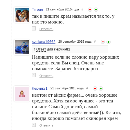
Тигрия
21 сентября 2015 года
#
так и пишите,крем называется так то. у
нас это можно.
↑
Ответить
svetlana19662
20 сентября 2015 года
#
↑
Ответ
для
Лерчик81
Напишите если не сложно пару хороших
средств, если Вы спец. Очень мне
поможете. Заранее благодарна.
↑
Ответить
Лерчик81
21 сентября 2015 года
#
неотон от айсис фарма... очень хорошее
средство..Хотя самое лучшее - это тса
пилинг. Самый дорогой, самый
больной,но самый действенный)). Кстати,
иногда хорошо помогает скинорен крем
↑
Ответить