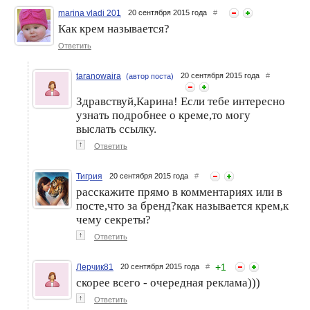
marina vladi 201
20 сентября 2015 года
#
Как крем называется?
Пигментные пятна –
Пигментные пятна: 2
стратегия борьбы
Ответить
стратегии борьбы
taranowaira
20 сентября 2015 года
#
(автор поста)
Здравствуй,Карина! Если тебе интересно
узнать подробнее о креме,то могу
выслать ссылку.
↑
Ответить
Тигрия
20 сентября 2015 года
#
расскажите прямо в комментариях или в
Пигментные пятна. Как с
Хватит пигментным и
ними бороться?
застойным пятнам портить
посте,что за бренд?как называется крем,к
нашу кожу!
чему секреты?
↑
Ответить
+
1
Лерчик81
20 сентября 2015 года
#
скорее всего - очередная реклама)))
↑
Ответить