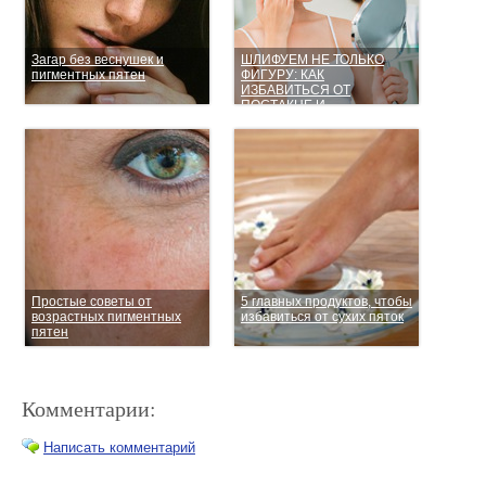
Загар без веснушек и
ШЛИФУЕМ НЕ ТОЛЬКО
пигментных пятен
ФИГУРУ: КАК
ИЗБАВИТЬСЯ ОТ
ПОСТАКНЕ И
ПИГМЕНТНЫХ ПЯТЕН В
ДОМАШНИХ УСЛОВИЯХ
Простые советы от
5 главных продуктов, чтобы
возрастных пигментных
избавиться от сухих пяток
пятен
Комментарии:
Написать комментарий