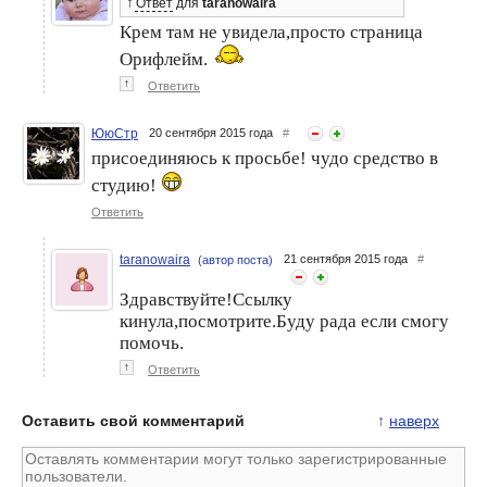
↑
Ответ
для
taranowaira
Крем там не увидела,просто страница
Орифлейм.
↑
Ответить
ЮюСтр
20 сентября 2015 года
#
присоединяюсь к просьбе! чудо средство в
студию!
Ответить
taranowaira
21 сентября 2015 года
#
(автор поста)
Здравствуйте!Ссылку
кинула,посмотрите.Буду рада если смогу
помочь.
↑
Ответить
Оставить свой комментарий
↑
наверх