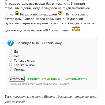
А грудь оставалась всегда без внимания... И настал
"страшный" день, когда я увидела на груди пигментное
пятно
Рыдала несколько дней
Купила крем с
экстрактом щавеля, взяла сразу ночной и дневной.
Буквально через месяц мое пятно стало бледнеть, а через
два месяца исчезло вовсе!!! Я счастлива!!!
Защищаете ли Вы свою кожу?
Да
Нет
Только летом
Только зимой
Иногда
Смотреть результаты
Смотреть ответы
(2)
Внимание! Ваш ответ будет опубликован на сайте.
Тэги:
пигментные пятна
,
Щавель
,
декольте
,
старение кожи
,
уход за кожей