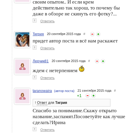
своим опытом.. И если крем
действительно так хорош, то почему бы
даже в обзоре не скинуть его фотку?...
↑
Ответить
Тигрия
20 сентября 2015 года
#
придет автор поста и всё нам раскажет
↑
Ответить
Лерчик81
20 сентября 2015 года
#
ждем с нетерпением
↑
Ответить
taranowaira
21 сентября 2015 года
#
(автор поста)
+
1
↑
Ответ
для
Тигрия
Спасибо за понимание.Скажу открыто
название,заспамят.Посоветуйте как лучше
сделать?Ирина
↑
Ответить