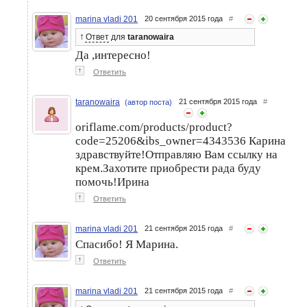
marina vladi 201
20 сентября 2015 года
#
↑
Ответ
для
taranowaira
Да ,интересно!
↑
Ответить
taranowaira
21 сентября 2015 года
#
(автор поста)
oriflame.com/products/product?
code=25206&ibs_owner=4343536 Карина
здравствуйте!Отправляю Вам ссылку на
крем.Захотите приобрести рада буду
помочь!Ирина
↑
Ответить
marina vladi 201
21 сентября 2015 года
#
Спасибо! Я Марина.
↑
Ответить
marina vladi 201
21 сентября 2015 года
#