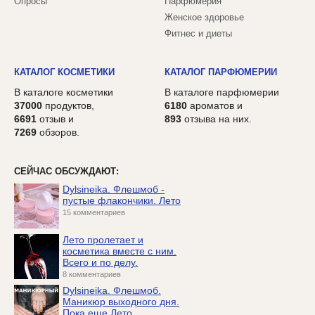
Опросы
Парфюмерия
Женское здоровье
Фитнес и диеты
КАТАЛОГ КОСМЕТИКИ
КАТАЛОГ ПАРФЮМЕРИИ
В каталоге косметики
В каталоге парфюмерии
37000
продуктов,
6180
ароматов и
6691
отзыв и
893
отзыва на них.
7269
обзоров.
СЕЙЧАС ОБСУЖДАЮТ:
Dylsineika. Флешмоб -
пустые флакончики. Лето
15 комментариев
Лето пролетает и
косметика вместе с ним.
Всего и по делу.
8 комментариев
Dylsineika. Флешмоб.
Маникюр выходного дня.
Пока еще Лето...