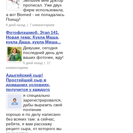
Sensitive мне доктор
прописал. Уже двух
фирм использовала,
а вот Biomed - не попадалась.
Поищу!
8 дней назад | 7 комментариев
Фотофлэшмоб. Этап 141.
Новая тема: Кукла Маша,
кукла Даша, кукла Миша...
Девушки, сегодня
последний день для
ваших фоточек, жду!
6 дней назад | 17
комментариев
Адыгейский сыр!
Простейший сыр в
домашних условиях,
получится у каждого
я специально
зарегистрировался,
дабы выразить своё
почтение
хорошо и по делу написано
без всяких там: а сейчас,
ребята, я вам расскажу
рецепт сыра, от которого вы