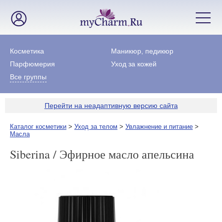
Косметика
Маникюр, педикюр
Парфюмерия
Уход за кожей
Все группы
Перейти на неадаптивную версию сайта
Каталог косметики
>
Уход за телом
>
Увлажнение и питание
>
Масла
Siberina / Эфирное масло апельсина