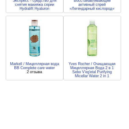
Экспресс - средство для
Восстанавливающий
снятия макияжа серии
активный спрей
Hydralift Hyaluron
«Легендарный кислород»
3 отзыва
2 отзыва
Markell / Мицеллярная вода
Yves Rocher / Очищающая
BB Complete care water
Мицеллярная Вода 2 в 1
2 отзыва
Sebo V'eg'etal Purifying
Micellar Water 2 in 1
2 отзыва