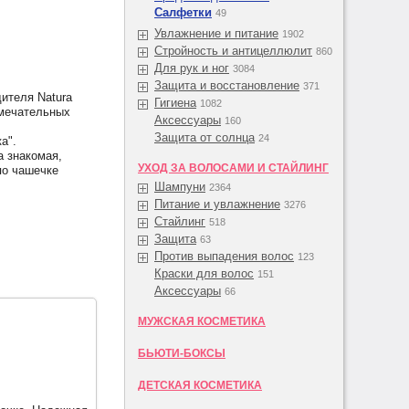
Салфетки
49
Увлажнение и питание
1902
Стройность и антицеллюлит
860
Для рук и ног
3084
Защита и восстановление
371
ителя Natura
Гигиена
1082
амечательных
Аксессуары
160
Защита от солнца
24
а".
а знакомая,
УХОД ЗА ВОЛОСАМИ И СТАЙЛИНГ
по чашечке
Шампуни
2364
Питание и увлажнение
3276
Стайлинг
518
Защита
63
Против выпадения волос
123
Краски для волос
151
Аксессуары
66
МУЖСКАЯ КОСМЕТИКА
БЬЮТИ-БОКСЫ
ДЕТСКАЯ КОСМЕТИКА