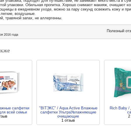
ая упаковка, подходят для путешествий, не занимают много места в су
той упаковки. Обильная пропитка. Хорошо снимают макияж, очищают ко
щницы в ежедневном уходе, можно за пару секунд освежить кожу и при
 легкие, воздушные.
й, травяной запах, не аллергенны.
Полезный о
ря 2016 года
акже
лажные салфетки
"BIТЭКС" / Aqua Active Влажные
Rich Baby /
для всей семьи
салфетки УльтраУвлажняющие
с
тзыв
очищающие
2
1 отзыв