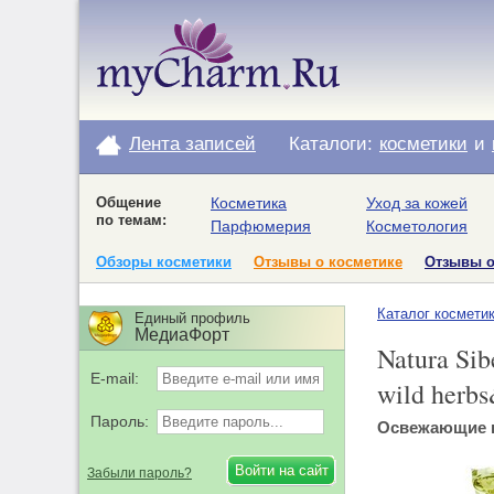
Лента записей
Каталоги:
косметики
и
Общение
Косметика
Уход за кожей
по темам:
Парфюмерия
Косметология
Обзоры косметики
Отзывы о косметике
Отзывы 
Каталог космети
Единый профиль
МедиаФорт
Natura Sib
E-mail:
wild herbs
Пароль:
Освежающие в
Забыли пароль?