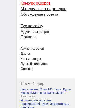
Конкурс обзоров
Материалы от партнеров
Обсуждение проекта
Тур по сайту
Администрация
Правила
Архив новостей
Диеты
Консультации
Лунный календарь
Опросы
Прямой эфир
Голосование. Этап 141. Тема : Кукла
Маша, кукла Даша, кукла Миша...
1 час назад
Немножечко июльских
приобретений. Уход, декоративка и
парфюмы.