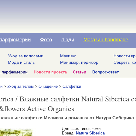
парфюмерии
Фото
Люди
Магазин handmade
Уход за волосами
Макияж
Новости кр
Мода и стиль
Маникюр, педикюр
Секреты к
о парфюмерии
Новости проекта
Статьи
Вопрос-ответ
ки
>
Уход за телом
>
Очищение
>
Салфетки
erica / Влажные салфетки Natural Siberica c
&flowers Active Organics
лажные салфетки Мелисса и ромашка от Натура Сиберика
Для всех типов кожи.
Бренд:
Natura Siberica