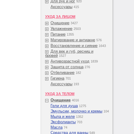
Для рук и ног
920
Аксессуары
415
УХОД ЗА ЛИЦОМ
Очищение
3427
Увлажнение
2503
Питание
1355
Матирование и антиакне
576
Восстановление и сияние
1643
Для век и губ, ресниц и
бровей
1527
Антивозрастной уход
1839
Защита от солнца
276
Отбеливание
182
Гигиена
701
Аксессуары
193
УХОД ЗА ТЕЛОМ
Очищение
4016
Гели для душа
1275
Эмульсии, молочко и кремы
104
Мыла и желе
1352
Эксфолианты
703
Масла
74
Средства для ванны
549