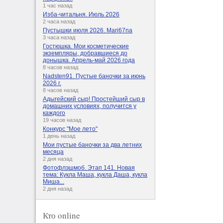
1 час назад
Изба-читальня. Июль 2026
2 часа назад
Пустышки июля 2026. Mari67na
3 часа назад
Гостюшка. Мои косметические
экземпляры, добравшиеся до
донышка. Апрель-май 2026 года
8 часов назад
Nadsten91. Пустые баночки за июнь
2026 г.
8 часов назад
Адыгейский сыр! Простейший сыр в
домашних условиях, получится у
каждого
19 часов назад
Конкурс "Мое лето"
1 день назад
Мои пустые баночки за два летних
месяца
2 дня назад
Фотофлэшмоб. Этап 141. Новая
тема: Кукла Маша, кукла Даша, кукла
Миша...
2 дня назад
Кто online