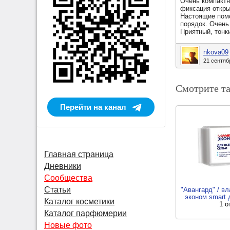
Очень компактн
фиксация откры
Настоящие помо
порядок. Очень
Приятный, тонки
nkova09
21 сентяб
Смотрите т
Перейти на канал
Главная страница
Дневники
Сообщества
Статьи
"Авангард" / в
эконом smart 
Каталог косметики
1 о
Каталог парфюмерии
Новые фото