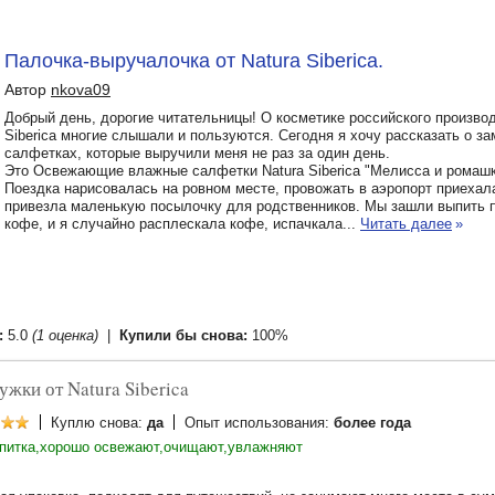
Палочка-выручалочка от Natura Siberica.
Автор
nkova09
Добрый день, дорогие читательницы! О косметике российского производ
Sibericа многие слышали и пользуются. Сегодня я хочу рассказать о з
салфетках, которые выручили меня не раз за один день.
Это Освежающие влажные салфетки Natura Siberica "Мелисса и ромашк
Поездка нарисовалась на ровном месте, провожать в аэропорт приехал
привезла маленькую посылочку для родственников. Мы зашли выпить 
кофе, и я случайно расплескала кофе, испачкала...
Читать далее
»
:
5.0
(1 оценка)
|
Купили бы снова:
100%
жки от Natura Siberica
Куплю снова:
да
Опыт использования:
более года
опитка,хорошо освежают,очищают,увлажняют