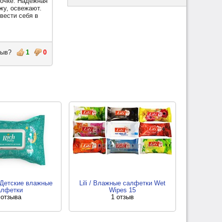
мочке. Надежная
жу, освежают.
вести себя в
тзыв?
1
0
 Детские влажные
Lili / Влажные салфетки Wet
алфетки
Wipes 15
 отзыва
1 отзыв