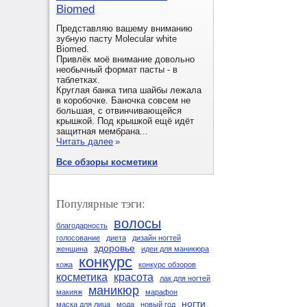
Biomed
Представляю вашему вниманию
зубную пасту Molecular white
Biomed.
Привлёк моё внимание довольно
необычный формат пасты - в
таблетках.
Круглая банка типа шайбы лежала
в коробочке. Баночка совсем не
большая, с отвинчивающейся
крышкой. Под крышкой ещё идёт
защитная мембрана...
Читать далее
»
Все обзоры косметики
Популярные тэги:
волосы
благодарность
голосование
диета
дизайн ногтей
здоровье
женщина
идеи для маникюра
конкурс
кожа
конкурс обзоров
косметика
красота
лак для ногтей
маникюр
макияж
марафон
ногти
маска для лица
мода
новый год