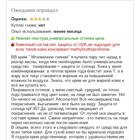
Ожидания оправдал.
Оценка:
Куплю снова:
нет
Опыт использования:
менее месяца
Нежная текстура,универсальные оттенки,цена.
Химозный состав,нет защиты от UVA,не подходит для
всех типов кожи,консервант methylizothiazolinone.
ВВ крем " Мгновенное сияние" я купила пару лет назад в
разгар весны, когда мне необходимо было универсальное
средство : тонирование + защита от солнца. Кожа у меня
комбинированная, в тёплое время года блестит зона Т, а в
жару всё лицо становится жирным из-за повышенной
влажности воздуха. Знала, что крем не для жирной кожи и
всё же купила его.
Понравился оттенок, у меня светлый- средний, он точно
подстраивался под цвет кожи, на лице не был заметен. Но!
Он ничего не скрывал! Абсолютно! Все несовершенства,
покраснения, высыпания - всё было на виду. Защита от
солнца spf 30? Да, диоксид титана защищает от
покраснения, но не от пигментации. От лучей uva защиты в
составе крема нет. Самое неприятное - это липкость на лице
через несколько часов после нанесения.
В общем, всего этого и следовало ожидать от средства для
всех типов кожи. Для сухой кожи он бы идеально подошёл.
Я отдала крем родственнице, которая с удовольствием им