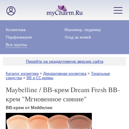
Косметика
Маникюр, педикюр
Парфюмерия
Уход за кожей
Все группы
Перейти на неадаптивную версию сайта
Каталог косметики
>
Декоративная косметика
>
Тональные
средства
>
BB и CC-кремы
Maybelline / ВВ-крем Dream Fresh BB-
крем "Мгновенное сияние"
ВВ-крем от Мейбелин