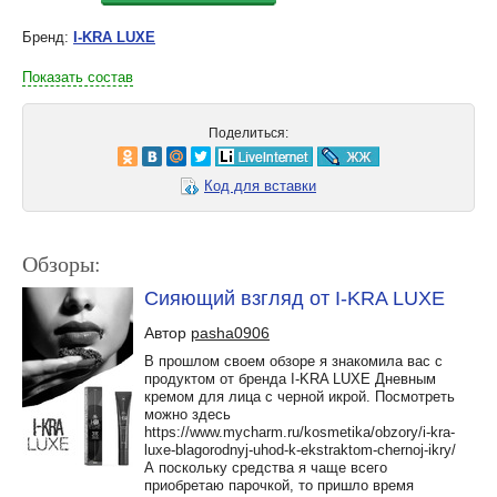
Бренд:
I-KRA LUXE
Показать состав
Поделиться:
Код для вставки
Обзоры:
Сияющий взгляд от I-KRA LUXE
Автор
pasha0906
В прошлом своем обзоре я знакомила вас с
продуктом от бренда I-KRA LUXE Дневным
кремом для лица с черной икрой. Посмотреть
можно здесь
https://www.mycharm.ru/kosmetika/obzory/i-kra-
luxe-blagorodnyj-uhod-k-ekstraktom-chernoj-ikry/
А поскольку средства я чаще всего
приобретаю парочкой, то пришло время