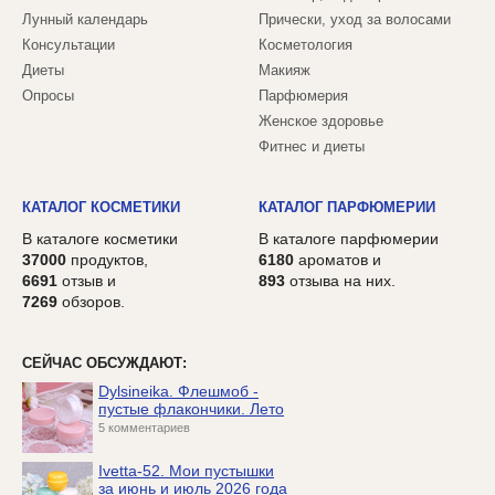
Лунный календарь
Прически, уход за волосами
Консультации
Косметология
Диеты
Макияж
Опросы
Парфюмерия
Женское здоровье
Фитнес и диеты
КАТАЛОГ КОСМЕТИКИ
КАТАЛОГ ПАРФЮМЕРИИ
В каталоге косметики
В каталоге парфюмерии
37000
продуктов,
6180
ароматов и
6691
отзыв и
893
отзыва на них.
7269
обзоров.
СЕЙЧАС ОБСУЖДАЮТ:
Dylsineika. Флешмоб -
пустые флакончики. Лето
5 комментариев
Ivetta-52. Мои пустышки
за июнь и июль 2026 года