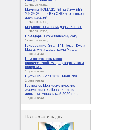
Конкурс "Мое лето"
18 часов назад
Мамины ПОМИДОРЫ на Зиму БЕЗ
УКСУСА – Так ВКУСНО, что выпьешь
даже рассол!
19 часов назад
Маринованные помидоры "Класс!"
19 часов назад
Помидоры в собственному соку
19 часов назад
Голосование. Этап 141. Тема : Кукла
Маша, кукла Даша, кукла Миша...
1 день назад
Немножечко июльских
приобретений. Уход, декоративка и
парфюмы.
1 день назад
Пустышки июля 2026. Mari67na
1 день назад
Гостюшка. Мои косметические
экземпляры, добравшиеся до
донышка. Апрель-май 2026 года
1 день назад
Пользователь дня