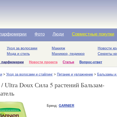
парфюмерии
Фото
Люди
Совместные покупки
Уход за волосами
Макияж
Новости кр
Мода и стиль
Маникюр, педикюр
Секреты к
о парфюмерии
Новости проекта
Статьи
Вопрос-ответ
ки
>
Уход за волосами и стайлинг
>
Питание и увлажнение
>
Бальзамы и
 Ultra Doux Сила 5 растений Бальзам-
атель
Бренд:
GARNIER