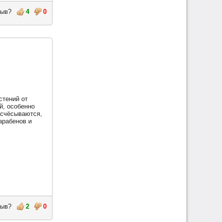
тзыв?
4
0
стений от
й, особенно
асчёсываются,
арабенов и
тзыв?
2
0