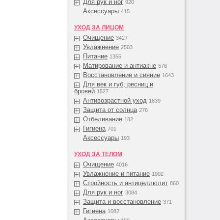
Для рук и ног
920
Аксессуары
415
УХОД ЗА ЛИЦОМ
Очищение
3427
Увлажнение
2503
Питание
1355
Матирование и антиакне
576
Восстановление и сияние
1643
Для век и губ, ресниц и
бровей
1527
Антивозрастной уход
1839
Защита от солнца
276
Отбеливание
182
Гигиена
701
Аксессуары
193
УХОД ЗА ТЕЛОМ
Очищение
4016
Увлажнение и питание
1902
Стройность и антицеллюлит
860
Для рук и ног
3084
Защита и восстановление
371
Гигиена
1082