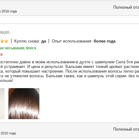
Полезный о
а 2016 года
надо.
Куплю снова:
да
Опыт использования:
более года
расчесывание,блеск
ла
остаточно давно в моем использовании-в дуэте с шампунем Сила 5ти ра
сё устраивает. И цена и результат. Бальзам имеет тонкий аромат растени
а, который повышает настроение. После использования волосы легко р
ск не утяжеляя волосы. Бальзам также, как и шампунь этой серии- без п
вольна!
Полезный о
 2015 года