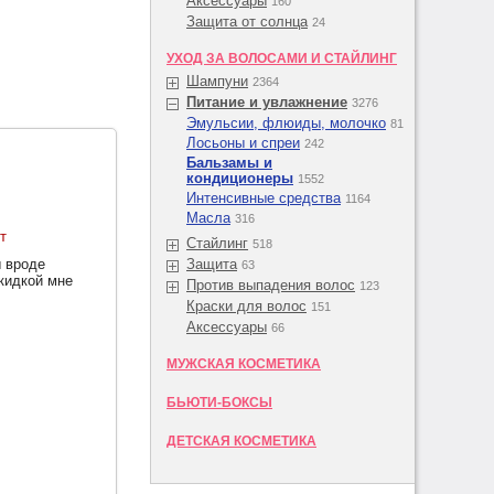
Аксессуары
160
Защита от солнца
24
УХОД ЗА ВОЛОСАМИ И СТАЙЛИНГ
Шампуни
2364
Питание и увлажнение
3276
Эмульсии, флюиды, молочко
81
Лосьоны и спреи
242
Бальзамы и
кондиционеры
1552
Интенсивные средства
1164
Масла
316
т
Стайлинг
518
ы вроде
Защита
63
скидкой мне
Против выпадения волос
123
Краски для волос
151
Аксессуары
66
МУЖСКАЯ КОСМЕТИКА
БЬЮТИ-БОКСЫ
ДЕТСКАЯ КОСМЕТИКА