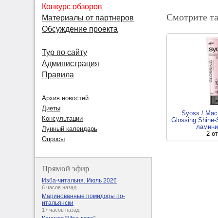
Конкурс обзоров
Смотрите т
Материалы от партнеров
Обсуждение проекта
Тур по сайту
Администрация
Правила
Архив новостей
Диеты
Syoss / Мас
Консультации
Glossing Shine
ламини
Лунный календарь
2 о
Опросы
Прямой эфир
Изба-читальня. Июль 2026
6 часов назад
Маринованные помидоры по-
итальянски
17 часов назад