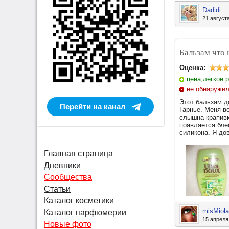
Dadidi
21 август
Бальзам что 
Оценка:
цена,легкое 
не обнаружи
Этот бальзам д
Перейти на канал
Гарнье. Меня в
слышна крапивк
появляется бле
силикона. Я до
Главная страница
Дневники
Сообщества
Статьи
Каталог косметики
misMiola
Каталог парфюмерии
15 апреля
Новые фото