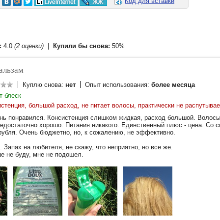
Код для вставки
:
4.0
(2 оценки)
|
Купили бы снова:
50%
альзам
Куплю снова:
нет
Опыт использования:
более месяца
т блеск
стенция, большой расход, не питает волосы, практически не распутывае
нь понравился. Консистенция слишком жидкая, расход большой. Волос
недостаточно хорошо. Питания никакого. Единственный плюс - цена. Со 
рубля. Очень бюджетно, но, к сожалению, не эффективно.
 Запах на любителя, не скажу, что неприятно, но все же.
е не буду, мне не подошел.