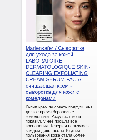
Marienkafer / Сыворотка
для ухода за кожей
LABORATOIRE
DERMATOLOGIQUE SKIN-
CLEARING EXFOLIATING
CREAM SERUM FACIAL
очищающая крем -
сыворотка для кожи с
комедонами
Купил крем по совету подруги, она
долгое время боролась с
комедонами. Результат меня
поразил, у неё прошли все
воспаления. Теперь я пользуюсь
каждый день, после 16 дней
пользования кожа стала более
чистой и ровной. Советую к