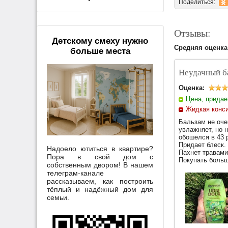
Поделиться:
Отзывы:
Детскому смеху нужно
Средняя оценка
больше места
Неудачный б
Оценка:
Цена, придае
Жидкая конси
Бальзам не оче
увлажняет, но 
обошелся в 43 
Придает блеск.
Надоело ютиться в квартире?
Пахнет травами.
Пора в свой дом с
Покупать больш
собственным двором! В нашем
телеграм-канале
рассказываем, как построить
тёплый и надёжный дом для
семьи.