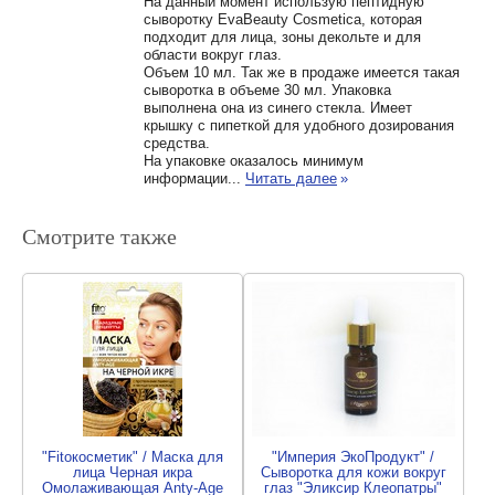
На данный момент использую пептидную
сыворотку EvaBeauty Cosmetica, которая
подходит для лица, зоны декольте и для
области вокруг глаз.
Объем 10 мл. Так же в продаже имеется такая
сыворотка в объеме 30 мл. Упаковка
выполнена она из синего стекла. Имеет
крышку с пипеткой для удобного дозирования
средства.
На упаковке оказалось минимум
информации...
Читать далее
»
Смотрите также
"Fitокосметик" / Маска для
"Империя ЭкоПродукт" /
лица Черная икра
Сыворотка для кожи вокруг
Омолаживающая Anty-Age
глаз "Эликсир Клеопатры"