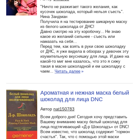
"Ничто не разжигает такого желания, как
кусочек шоколада, который нельзя съесть".
Нина Зандман
Получила я на тестирование шикарную маску
из белого шоколада от ДНС!
Давно смотрю на эту коробочку... Не знаю
какое из желаний сильнее - съесть или
намазать на себя...
Перед тем, как взять в руки свою шоколадку
от ДНС, я уже видела в обзорах у девочек эту
изумительную вкусняшку для лица. И даже на
какой-то миг мне казалось, что это я сижу
такая в маске шоколадной и ем шоколадку с
чаем...
Читать далее
»
Ароматная и нежная маска белый
шоколад для лица DNC
Автор
nat150783
Всем доброго дня! Сегодня хочу представить
Вашему вниманию маску белый шоколад для
лица подтягивающий «Д-р Шоколадъ» от DNC!
Всем известно, что шоколад содержит "гормон
счастья". Так, что с помощью этой маски