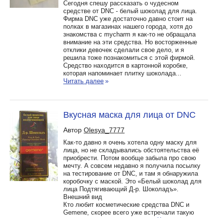
Сегодня спешу рассказать о чудесном
средстве от DNC - белый шоколад для лица.
Фирма DNC уже достаточно давно стоит на
полках в магазинах нашего города, хотя до
знакомства с mycharm я как-то не обращала
внимание на эти средства. Но восторженные
отклики девочек сделали свое дело, и я
решила тоже познакомиться с этой фирмой.
Средство находится в картонной коробке,
которая напоминает плитку шоколада...
Читать далее
»
Вкусная маска для лица от DNC
Автор
Olesya_7777
Как-то давно я очень хотела одну маску для
лица, но не складывались обстоятельства её
приобрести. Потом вообще забыла про свою
мечту. А совсем недавно я получила посылку
на тестирование от DNC, и там я обнаружила
коробочку с маской. Это «Белый шоколад для
лица Подтягивающий Д-р. Шоколадъ».
Внешний вид
Кто любит косметические средства DNC и
Gemene, скорее всего уже встречали такую