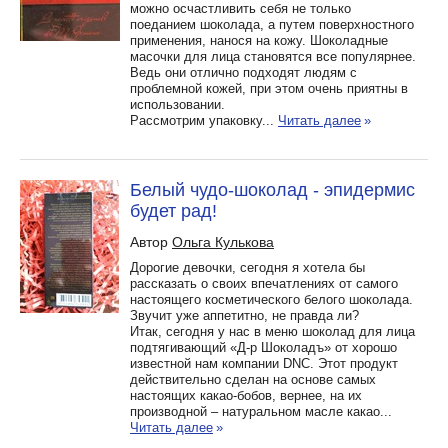
можно осчастливить себя не только
поеданием шоколада, а путем поверхностного
применения, нанося на кожу. Шоколадные
масочки для лица становятся все популярнее.
Ведь они отлично подходят людям с
проблемной кожей, при этом очень приятны в
использовании.
Рассмотрим упаковку...
Читать далее
»
Белый чудо-шоколад - эпидермис
будет рад!
Автор
Ольга Кулькова
Дорогие девочки, сегодня я хотела бы
рассказать о своих впечатлениях от самого
настоящего косметического белого шоколада.
Звучит уже аппетитно, не правда ли?
Итак, сегодня у нас в меню шоколад для лица
подтягивающий «Д-р Шоколадъ» от хорошо
известной нам компании DNC. Этот продукт
действительно сделан на основе самых
настоящих какао-бобов, вернее, на их
производной – натуральном масле какао...
Читать далее
»