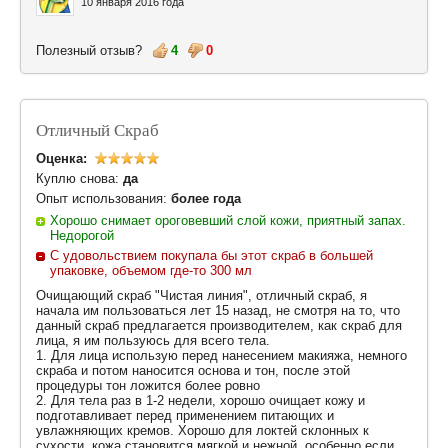
10 января 2016 года
Полезный отзыв?
4
0
Отличный Скраб
Оценка:
Куплю снова:
да
Опыт использования:
более года
Хорошо снимает ороговевший слой кожи, приятный запах.
Недорогой
С удовольствием покупала бы этот скраб в большей
упаковке, объемом где-то 300 мл
Очищающий скраб "Чистая линия", отличный скраб, я
начала им пользоваться лет 15 назад, не смотря на то, что
данный скраб предлагается производителем, как скраб для
лица, я им пользуюсь для всего тела.
1. Для лица использую перед нанесением макияжа, немного
скраба и потом наносится основа и тон, после этой
процедуры тон ложится более ровно
2. Для тела раз в 1-2 недели, хорошо очищает кожу и
подготавливает перед применением питающих и
увлажняющих кремов. Хорошо для локтей склонных к
сухости. кожа становится мягкой и нежной, особенно если