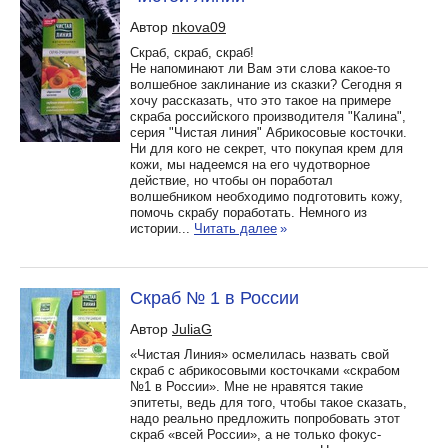
Автор
nkova09
Скраб, скраб, скраб!
Не напоминают ли Вам эти слова какое-то
волшебное заклинание из сказки? Сегодня я
хочу рассказать, что это такое на примере
скраба российского производителя "Калина",
серия "Чистая линия" Абрикосовые косточки.
Ни для кого не секрет, что покупая крем для
кожи, мы надеемся на его чудотворное
действие, но чтобы он поработал
волшебником необходимо подготовить кожу,
помочь скрабу поработать. Немного из
истории...
Читать далее
»
Скраб № 1 в России
Автор
JuliaG
«Чистая Линия» осмелилась назвать свой
скраб с абрикосовыми косточками «скрабом
№1 в России». Мне не нравятся такие
эпитеты, ведь для того, чтобы такое сказать,
надо реально предложить попробовать этот
скраб «всей России», а не только фокус-