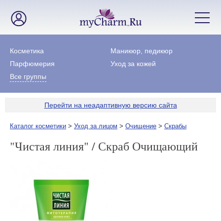
Косметика
Маникюр, педикюр
Парфюмерия
Уход за кожей
Все группы
Перейти на неадаптивную версию сайта
Каталог косметики
>
Уход за лицом
>
Очищение
>
Скрабы
"Чистая линия" / Скраб Очищающий