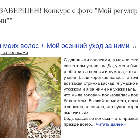
"ЗАВЕРШЕН! Конкурс с фото "Мой регуляр
ми""
моих волос + Мой осенний уход за ними
в г
д за волосами
С длинными волосами, я можно ска
сознательную жизнь. Да, у меня был
я обстригла волосы и думала, что эт
у меня были короткие волосы, а точ
вот такая стрижка каскад, я ужасно 
утюжком и я за ними не ухаживала, 
что мыла голову и пользовалась по
бальзамом. В какой-то момент, пос
в зеркало, я поняла, что нужно отра
вылечить их.
Ведь красивые волосы – это признак
прежде всего...
Читать далее
»