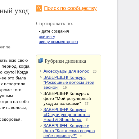
ный уход
Поиск по сообществу
Сортировать по:
• дате создания
рейтингу
числу комментариев
руппе
Рубрики дневника
зать всю свою
 период, когда
Аксессуары для волос
о круто! Когда
26
ЗАВЕРШЕН! Конкурс
нее это была
"Роскошные волосы этой
их испортила
весной"
19
кроме того,
ЗАВЕРШЕН! Конкурс с
купным
фото "Мой регулярный
мотрев на себя
уход за волосами"
17
стить волосы,
ЗАВЕРШЕН! Конкурс
«Ощути уверенность с
 здоровья,
Head & Shoulders»
11
ЗАВЕРШЕН. Конкурс с
фото "Как я сама создаю
себе прическу?"
6