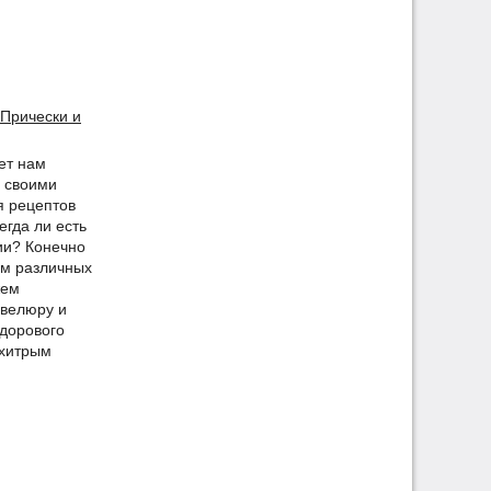
Прически и
ет нам
а своими
я рецептов
егда ли есть
ии? Конечно
ям различных
жем
евелюру и
здорового
ехитрым