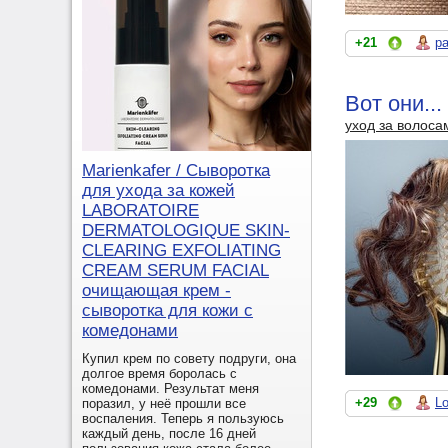
+21
p
Вот они..
уход за волоса
Marienkafer / Сыворотка
для ухода за кожей
LABORATOIRE
DERMATOLOGIQUE SKIN-
CLEARING EXFOLIATING
CREAM SERUM FACIAL
очищающая крем -
сыворотка для кожи с
комедонами
Купил крем по совету подруги, она
долгое время боролась с
комедонами. Результат меня
+29
Lo
поразил, у неё прошли все
воспаления. Теперь я пользуюсь
каждый день, после 16 дней