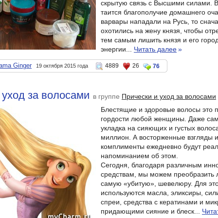
скрытую связь с Высшими силами. В
таится благополучие домашнего очаг
варвары нападали на Русь, то снач
охотились на жену князя, чтобы отре
тем самым лишить князя и его горо
энергии...
Читать далее
»
ama Ginger
4889
26
19 октября 2015 года
76
 уход за волосами
в группе
Прически и уход за волосами
Блестящие и здоровые волосы это 
гордости любой женщины. Даже сам
укладка на сияющих и густых волос
миллион. А восторженные взгляды 
комплименты ежедневно будут реа
напоминанием об этом.
Сегодня, благодаря различным ин
средствам, мы можем преобразить 
самую «убитую», шевелюру. Для эт
используются масла, эликсиры, си
спреи, средства с кератинами и ми
придающими сияние и блеск...
Чита