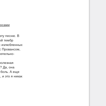
лосами
эту песню. В
ый тембр
их излюбленных
с Провансом,
епельно-
полезная
? Да, она
 боль. А еще
 и это я никак