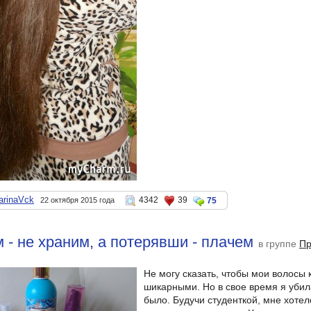
arinaVck
4342
39
22 октября 2015 года
75
 - не храним, а потерявши - плачем
в группе
Пр
Не могу сказать, чтобы мои волосы 
шикарными. Но в свое время я убила
было. Будучи студенткой, мне хотел