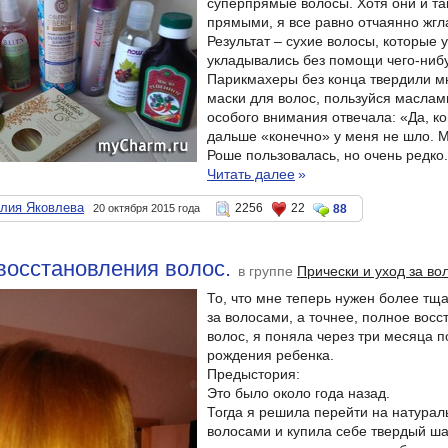
суперпрямые волосы. Хотя они и та
прямыми, я все равно отчаянно жгл
Результат – сухие волосы, которые 
укладывались без помощи чего-ниб
Парикмахеры без конца твердили м
маски для волос, пользуйся маслами
особого внимания отвечала: «Да, к
дальше «конечно» у меня не шло. 
Роше пользовалась, но очень редко.
Читать далее
»
алия Яковлева
2256
22
20 октября 2015 года
88
восстановления волос.
в группе
Прически и уход за во
То, что мне теперь нужен более тщ
за волосами, а точнее, полное вос
волос, я поняла через три месяца п
рождения ребенка.
Предыстория:
Это было около года назад.
Тогда я решила перейти на натурал
волосами и купила себе твердый ш