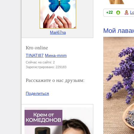
+22
Lo
Мой лава
Mari67na
Кто online
TINATI87
Мина-mnm
Сейчас на сайте: 2
Зарегистрировано: 229183
Расскажите о нас друзьям:
Поделиться