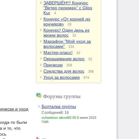
ЗАВЕРШЁН!!! Конкурс
"Ветер перемен" с Gliss
Kur
4
Конкурс «От корней до
кончиков»
26
Конкурс! Один день из
жизни волос
10
Марафон "Мой уход за
волосами"
231
Мастер-класс!
10
Окрашивание волос
52
Прически
259
Средства для волос
306
Уход за волосами
574
Форумы группы
Болталка группы
ически и уход
Сообщений: 16
schwetsov alexei00 00
9 июня 2023
года
когда-то были
 и то, что
ось