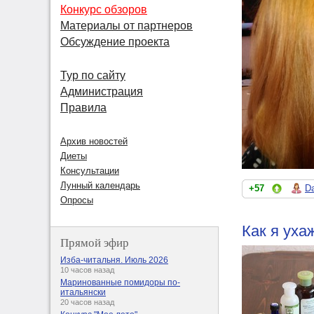
Конкурс обзоров
Материалы от партнеров
Обсуждение проекта
Тур по сайту
Администрация
Правила
Архив новостей
Диеты
Консультации
Лунный календарь
+57
Da
Опросы
Как я уха
Прямой эфир
Изба-читальня. Июль 2026
10 часов назад
Маринованные помидоры по-
итальянски
20 часов назад