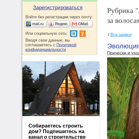
Зарегистрироваться
Рубрика 
Войти без регистрации через почту:
за волоса
mail.ru
Яндекс
GMail
Или социальную сеть:
/
Все записи
Вводя свои данные, вы
Эволюция 
соглашаетесь с
Политикой
конфиденциальности
Прически и ухо
Собираетесь строить
дом? Подпишитесь на
канал о строительстве