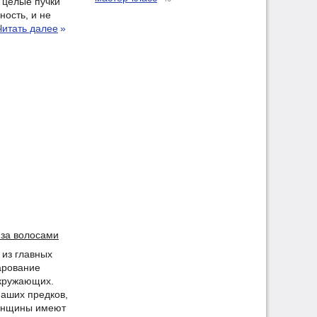
 целые пучки
ность, и не
Читать далее
»
 за волосами
 из главных
арование
окружающих.
наших предков,
женщины имеют