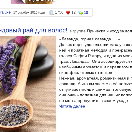
raluxe
1756
12
17 октября 2015 года
18
ндовый рай для волос!
в группе
Прически и уход за во
«Лаванда, горная лаванда…..»
До сих пор с удовольствием слушаю 
ней и приятная мелодия и прекрасн
голоса Софии Ротару, и одна из мо
трав. Лаванда… Она ассоциируется 
необычным ароматом и переливом п
сине-фиолетовых оттенков.
Нежная, ароматная, романтичная и 
лаванда. А что вы знаете о её пользе
отпугивает моль и снимает головную
она очень полезная для наших волос,
не могла пропустить в своем уходе...
Читать далее
»