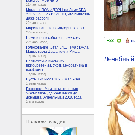
Конкурс "Мое лето"
21 час назад
Мамины ПОМИДОРЫ на Зиму БЕЗ
УКСУСА – Так ВКУСНО, что выпьешь
даже рассол!
22 часа назад
Маринованные помидоры "Класс!"
22 часа назад
Помидоры в собственному соку
+22
m
22 часа назад
Голосование. Этап 141. Тема : Кукла
Маша, кукла Даша, кукла Миша...
1 день назад
Лечебный
Немножечко июльских
приобретений. Уход, декоративка и
парфюмы.
1 день назад
Пустышки июля 2026. Mari67na
1 день назад
Гостюшка. Мои косметические
экземпляры, добравшиеся до
донышка. Апрель-май 2026 года
2 дня назад
Пользователь дня