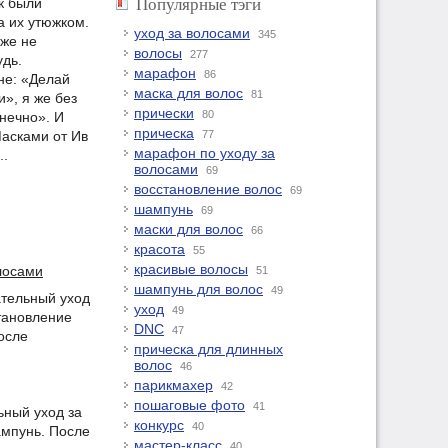
Популярные тэги
к были
а их утюжком.
уход за волосами
345
уже не
волосы
277
удь.
марафон
86
не: «Делай
маска для волос
81
», я же без
прически
80
онечно». И
прическа
Масками от Ив
77
марафон по уходу за
..
волосами
69
восстановление волос
69
шампунь
69
маски для волос
66
красота
55
красивые волосы
лосами
51
шампунь для волос
49
ательный уход
уход
49
становление
DNC
47
осле
прическа для длинных
волос
46
парикмахер
42
пошаговые фото
41
ьный уход за
конкурс
40
ампунь. После
мастер-класс
40