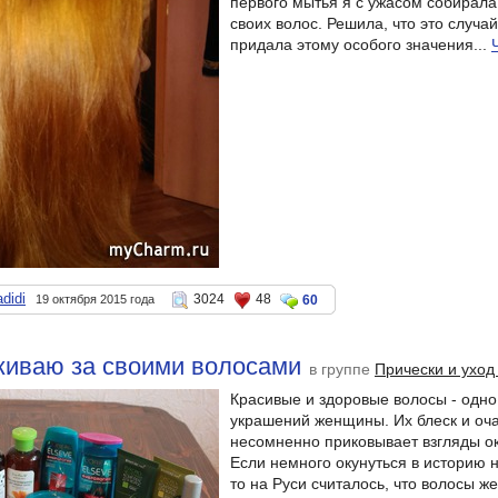
первого мытья я с ужасом собирала
своих волос. Решила, что это случай
придала этому особого значения...
didi
3024
48
19 октября 2015 года
60
живаю за своими волосами
в группе
Прически и уход
Красивые и здоровые волосы - одно
украшений женщины. Их блеск и оч
несомненно приковывает взгляды 
Если немного окунуться в историю 
то на Руси считалось, что волосы 