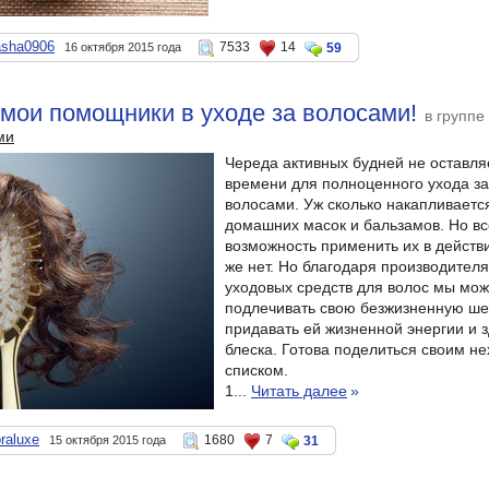
asha0906
7533
14
16 октября 2015 года
59
. мои помощники в уходе за волосами!
в группе
ми
Череда активных будней не оставля
времени для полноценного ухода з
волосами. Уж сколько накапливаетс
домашних масок и бальзамов. Но вс
возможность применить их в действ
же нет. Но благодаря производител
уходовых средств для волос мы мо
подлечивать свою безжизненную ш
придавать ей жизненной энергии и 
блеска. Готова поделиться своим н
списком.
1...
Читать далее
»
raluxe
1680
7
15 октября 2015 года
31