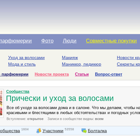
парфюмерии
Фото
Люди
Совместные покупки
Уход за волосами
Макияж
Новости кр
Мода и стиль
Маникюр, педикюр
Секреты к
о парфюмерии
Новости проекта
Статьи
Вопрос-ответ
Сообщества
Прически и уход за волосами
Все об уходе за волосами дома и в салоне. Что мы делаем, чтобы 
красивыми и блестящими в любых обстоятельствах и погодных усло
Вступление:
открытое
Записи в сообществе видны:
всем
1604
53558
ообщества
Участники
Болталка