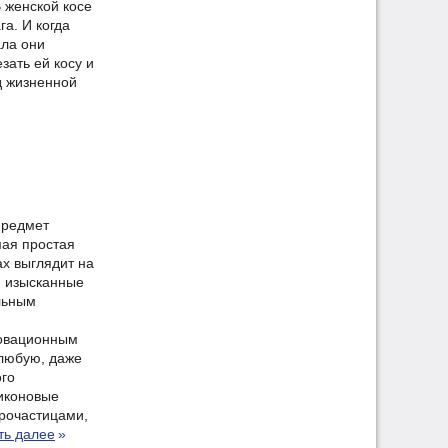
 женской косе
а. И когда
ала они
зать ей косу и
д жизненной
предмет
ая простая
ах выглядит на
и изысканные
льным
новационным
любую, даже
ого
ликоновые
крочастицами,
ть далее
»