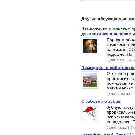
Другие обсуждаемые ма
Немножечко июльских пр
декоративка и парфюмы
Парфюм обож
комплиментик!
на высоте. Жа
подошло. Но...
3 дня назад | 42
Помидоры в собственно
Отличное реш
приготовить 
помидоры на з
максимально 
18 часов назад |
С заботой о зубах
Зубную пасту 
прописал. Уж
использовала,
попадалась. 
6 дней назад | 7
Фотофлэшмоб. Этап 141.