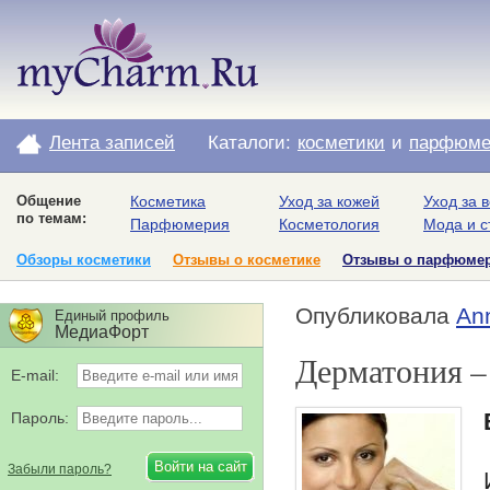
Лента записей
Каталоги:
косметики
и
парфюме
Общение
Косметика
Уход за кожей
Уход за 
по темам:
Парфюмерия
Косметология
Мода и с
Обзоры косметики
Отзывы о косметике
Отзывы о парфюме
Опубликовала
An
Единый профиль
МедиаФорт
Дерматония –
E-mail:
Пароль:
Забыли пароль?