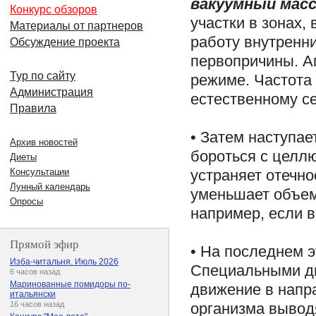
вакуумный мас
Конкурс обзоров
участки в зонах,
Материалы от партнеров
работу внутренни
Обсуждение проекта
первопричины. А
Тур по сайту
режиме. Частота
Администрация
естественному с
Правила
• Затем наступае
Архив новостей
бороться с целл
Диеты
устраняет отечно
Консультации
Лунный календарь
уменьшает объем
Опросы
например, если в
Прямой эфир
• На последнем 
Изба-читальня. Июль 2026
Специальными дв
6 часов назад
Маринованные помидоры по-
движение в напр
итальянски
организма вывод
16 часов назад