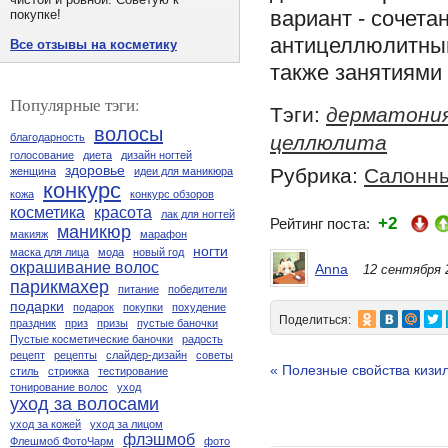
вариант - сочет
покупке!
антицеллюлитным
Все отзывы на косметику
также занятиями
Популярные тэги:
Тэги:
дерматони
волосы
целлюлита
благодарность
голосование
диета
дизайн ногтей
здоровье
Рубрика:
Салонн
женщина
идеи для маникюра
конкурс
кожа
конкурс обзоров
косметика
красота
лак для ногтей
+2
Рейтинг поста:
маникюр
макияж
марафон
ногти
маска для лица
мода
новый год
окрашивание волос
Anna
12 сентября 
парикмахер
питание
победители
подарки
подарок
покупки
похудение
Поделиться:
праздник
приз
призы
пустые баночки
Пустые косметические баночки
радость
рецепт
рецепты
слайдер-дизайн
советы
« Полезные свойства кизи
стиль
стрижка
тестирование
тонирование волос
уход
уход за волосами
уход за кожей
уход за лицом
флэшмоб
Флешмоб ФотоЧарм
фото