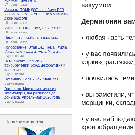
Конкурс "Мое лето"
вакуумом.
17 часов назад
Мамины ПОМИДОРЫ на Зиму БЕЗ
УКСУСА – Так ВКУСНО, что выпьешь
даже рассол!
Дерматония вам 
18 часов назад
Маринованные помидоры "Класс!"
18 часов назад
• любая часть те
Помидоры в собственному соку
18 часов назад
Голосование. Этап 141. Тема : Кукла
Маша, кукла Даша, кукла Миша...
• у вас появили
1 день назад
корки», растяжки
Немножечко июльских
приобретений. Уход, декоративка и
парфюмы.
1 день назад
• появились темн
Пустышки июля 2026. Mari67na
1 день назад
Гостюшка. Мои косметические
• вы заметили, ч
экземпляры, добравшиеся до
донышка. Апрель-май 2026 года
морщинки, склад
1 день назад
• у вас наблюда
Пользователь дня
кровообращения