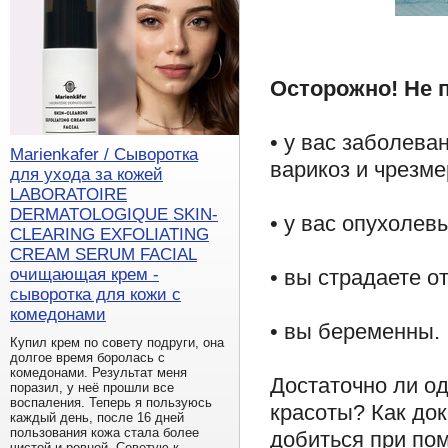
Осторожно! Не п
• у вас заболева
Marienkafer / Сыворотка
варикоз и чрезме
для ухода за кожей
LABORATOIRE
DERMATOLOGIQUE SKIN-
• у вас опухолев
CLEARING EXFOLIATING
CREAM SERUM FACIAL
• вы страдаете о
очищающая крем -
сыворотка для кожи с
комедонами
• вы беременны.
Купил крем по совету подруги, она
долгое время боролась с
комедонами. Результат меня
Достаточно ли о
поразил, у неё прошли все
воспаления. Теперь я пользуюсь
красоты? Как до
каждый день, после 16 дней
пользования кожа стала более
добиться при по
чистой и ровной. Советую к