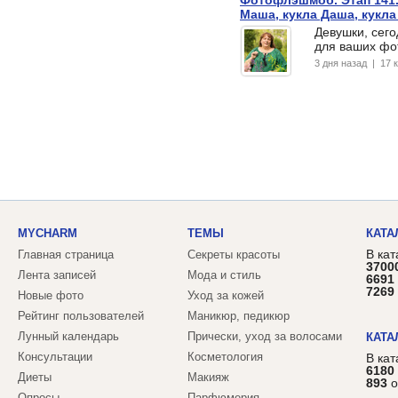
Маша, кукла Даша, кукла
Девушки, сег
для ваших фот
3 дня назад | 17
MYCHARM
ТЕМЫ
КАТА
В кат
Главная страница
Секреты красоты
3700
Лента записей
Мода и стиль
6691
7269
Новые фото
Уход за кожей
Рейтинг пользователей
Маникюр, педикюр
Лунный календарь
Прически, уход за волосами
КАТА
Консультации
Косметология
В ка
6180
Диеты
Макияж
893
о
Опросы
Парфюмерия