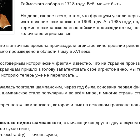
Реймсского собора в 1718 году. Всё, может быть…
Но дело, скорее всего, в том, что французы успели перв
изготовление шампанского в 1909 году. А в 1985 году, 
термин «шампанское» европейским производителям, по
количество игристых вин.
 что в античные времена производили игристое вино древние римля
ыло произведено в области Лиму в XVI веке.
остоверным историческим фактам известно, что на Украине производ
 украинцам пришло в голову запатентовать своё игристое вино, мы 
 историю теперь уже не переписать…
началась торговля шампанским, через год была основана первая 
ка шампанское стало популярным во всём мире, и многие страны ст
коренного» шампанского, которое и пьют в основном граждане наш
сколько видов шампанского
, отличающихся друг от друга вкусом
мое сухое вино;
гл. exstra dry) — очень сухое;