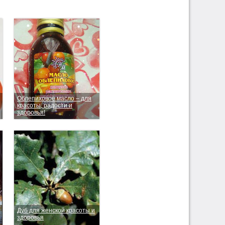
Облепиховое масло – для
красоты, радости и
здоровья!
Дуб для женской красоты и
здоровья