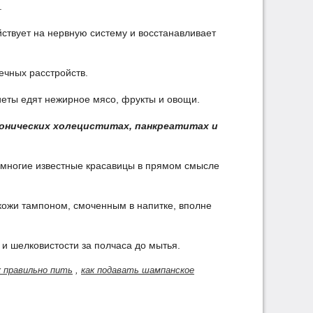
.
ствует на нервную систему и восстанавливает
ечных расстройств.
иеты едят нежирное мясо, фрукты и овощи.
ронических холециститах, панкреатитах и
м многие известные красавицы в прямом смысле
 кожи тампоном, смоченным в напитке, вполне
 и шелковистости за полчаса до мытья.
к правильно пить
,
как подавать шампанское