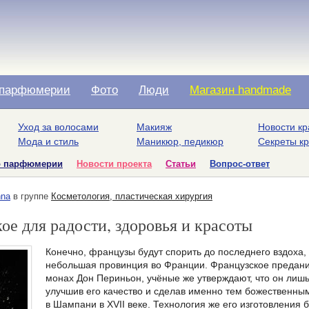
парфюмерии
Фото
Люди
Магазин handmade
Уход за волосами
Макияж
Новости кр
Мода и стиль
Маникюр, педикюр
Секреты к
о парфюмерии
Новости проекта
Статьи
Вопрос-ответ
na
в группе
Косметология, пластическая хирургия
е для радости, здоровья и красоты
Конечно, французы будут спорить до последнего вздоха
небольшая провинция во Франции. Французское предани
монах Дон Периньон, учёные же утверждают, что он лиш
улучшив его качество и сделав именно тем божественным
в Шампани в XVII веке. Технология же его изготовления