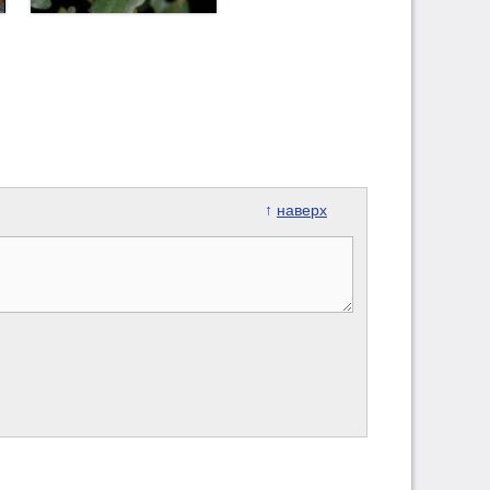
↑
наверх