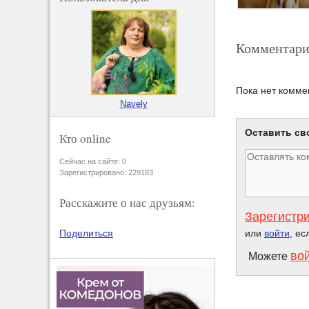
Комментари
Пока нет комме
Navely
Оставить св
Кто online
Сейчас на сайте: 0
Зарегистрировано: 229183
Расскажите о нас друзьям:
Зарегистр
или
войти
, ес
Поделиться
во
Можете