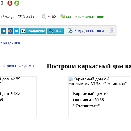
0
:
7662
 декабря 2010 года
оставить комментарий
Код для вставки
 праздника
|
Построим каркасный дом в
 дом V489
Каркасный дом с 4
х9"
спальнями V138
"Стонингтон"