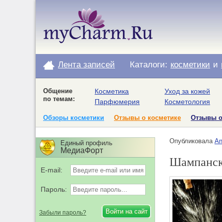
Лента записей
Каталоги:
косметики
и
Общение
Косметика
Уход за кожей
по темам:
Парфюмерия
Косметология
Обзоры косметики
Отзывы о косметике
Отзывы 
Опубликовала
An
Единый профиль
МедиаФорт
Шампанско
E-mail:
Пароль:
Забыли пароль?