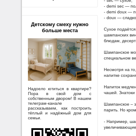
- sec — сухое;
- demi sec — по
- demi doux — 
- doux — сладко
Детскому смеху нужно
Сухое подаётся 
больше места
шампанских вин
блюдам, десерт
Шампанское мож
специальном ве
Несмотря на то,
напитке сохран
Напиток медлен
Надоело ютиться в квартире?
чашей. Знатоки
Пора в свой дом с
собственным двором! В нашем
телеграм-канале
Шампанское – эт
рассказываем, как построить
парить. Но кро
тёплый и надёжный дом для
семьи.
- Например, ша
увеличивающие