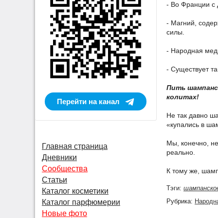
- Во Франции с
- Магний, соде
силы.
- Народная мед
- Существует т
Пить шампанск
колитах!
Перейти на канал
Не так давно ш
«купались в ш
Мы, конечно, н
Главная страница
реально.
Дневники
Сообщества
К тому же, шам
Статьи
Тэги:
шампанско
Каталог косметики
Рубрика:
Народн
Каталог парфюмерии
Новые фото