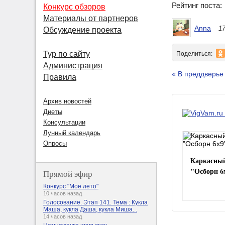
Рейтинг поста
Конкурс обзоров
Материалы от партнеров
Anna
17
Обсуждение проекта
Тур по сайту
Поделиться:
Администрация
« В преддверье
Правила
Архив новостей
Диеты
Консультации
Лунный календарь
Опросы
Каркасный
"Осборн 6
Прямой эфир
Конкурс "Мое лето"
10 часов назад
Голосование. Этап 141. Тема : Кукла
Маша, кукла Даша, кукла Миша...
14 часов назад