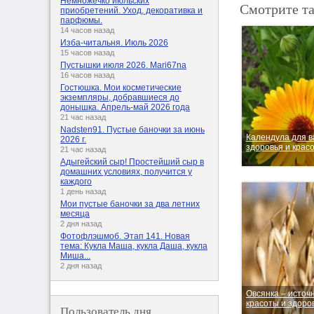
Немножечко июльских
Смотрите т
приобретений. Уход, декоративка и
парфюмы.
14 часов назад
Изба-читальня. Июль 2026
15 часов назад
Пустышки июля 2026. Mari67na
16 часов назад
Гостюшка. Мои косметические
экземпляры, добравшиеся до
донышка. Апрель-май 2026 года
21 час назад
Nadsten91. Пустые баночки за июнь
Календула для 
2026 г.
здоровья и крас
21 час назад
Адыгейский сыр! Простейший сыр в
домашних условиях, получится у
каждого
1 день назад
Мои пустые баночки за два летних
месяца
2 дня назад
Фотофлэшмоб. Этап 141. Новая
тема: Кукла Маша, кукла Даша, кукла
Миша...
2 дня назад
Овсянка – источ
красоты и здоро
Пользователь дня