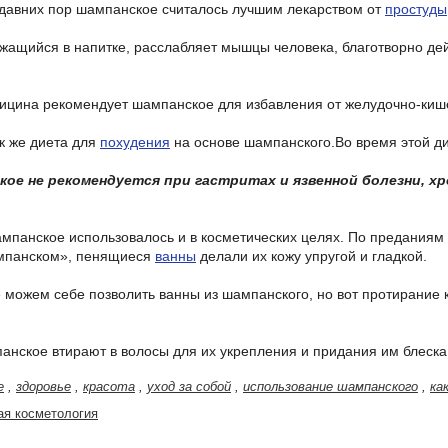
 давних пор шампанское считалось лучшим лекарством от
простуды
ржащийся в напитке, расслабляет мышцы человека, благотворно дей
ицина рекомендует шампанское для избавления от желудочно-киш
ак же диета для
похудения
на основе шампанского.Во время этой д
ое не рекомендуется при гастритах и язвенной болезни, х
ампанское использовалось и в косметических целях. По предания
ампанском», пенящиеся
ванны
делали их кожу упругой и гладкой.
е можем себе позволить ванны из шампанского, но вот протирание
панское втирают в волосы для их укрепления и придания им блеска
е
,
здоровье
,
красота
,
уход за собой
,
использование шампанского
,
ка
ая косметология