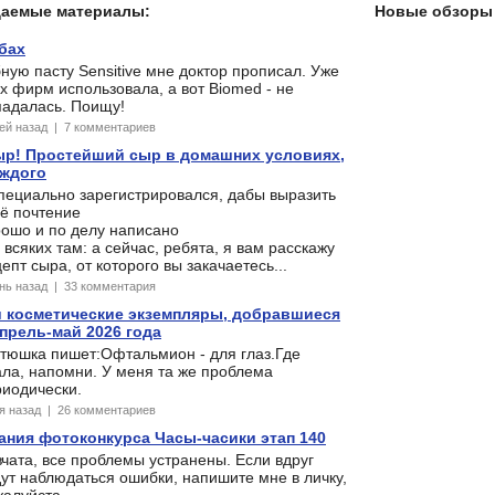
даемые материалы:
Новые обзоры 
убах
ную пасту Sensitive мне доктор прописал. Уже
х фирм использовала, а вот Biomed - не
падалась. Поищу!
ней назад | 7 комментариев
ыр! Простейший сыр в домашних условиях,
аждого
пециально зарегистрировался, дабы выразить
ё почтение
рошо и по делу написано
 всяких там: а сейчас, ребята, я вам расскажу
епт сыра, от которого вы закачаетесь...
ень назад | 33 комментария
 косметические экземпляры, добравшиеся
прель-май 2026 года
стюшка пишет:Офтальмион - для глаз.Где
ла, напомни. У меня та же проблема
риодически.
ня назад | 26 комментариев
ания фотоконкурса Часы-часики этап 140
чата, все проблемы устранены. Если вдруг
ут наблюдаться ошибки, напишите мне в личку,