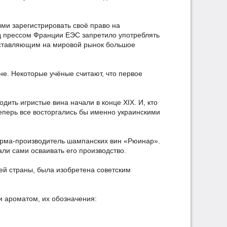
ыми зарегистрировать своё право на
под прессом Франции ЕЭС запретило употреблять
ставляющим на мировой рынок большое
не. Некоторые учёные считают, что первое
ить игристые вина начали в конце XIX. И, кто
теперь все восторгались бы именно украинскими
фирма-производитель шампанских вин «Рюинар».
али сами осваивать его производство.
ей страны, была изобретена советским
 и ароматом, их обозначения: