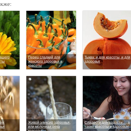
акже:
вашего
Перец сладкий для
Тыква: и для красоты, и для
оты
женского здоровья и
здоровья
красоты
ник
Живой эликсир здоровья,
Сладости для радости…, а
вья
или молочная река
также красоты и здоровья!
красоты