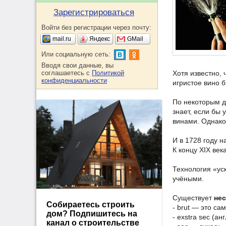
Зарегистрироваться
Войти без регистрации через почту:
mail.ru
Яндекс
GMail
Или социальную сеть:
Вводя свои данные, вы
соглашаетесь с
Политикой
Хотя известно,
конфиденциальности
игристое вино б
По некоторым д
знает, если бы
винами. Однако
И в 1728 году 
К концу XIX ве
Технология «ус
учёными.
Существует
не
Собираетесь строить
- brut — это са
дом? Подпишитесь на
- exstra sec (ан
канал о строительстве