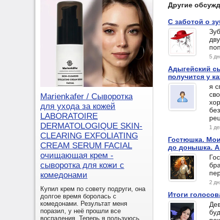
Другие обсуж
С заботой о з
Зуб
дву
по
5 д
Адыгейский с
получится у к
я с
сво
Marienkafer / Сыворотка
хо
для ухода за кожей
без
LABORATOIRE
рец
DERMATOLOGIQUE SKIN-
1 д
CLEARING EXFOLIATING
Гостюшка. Мои
CREAM SERUM FACIAL
до донышка. А
очищающая крем -
Го
сыворотка для кожи с
бра
пе
комедонами
2 д
Купил крем по совету подруги, она
Итоги голосов
долгое время боролась с
комедонами. Результат меня
Дев
поразил, у неё прошли все
буд
воспаления. Теперь я пользуюсь