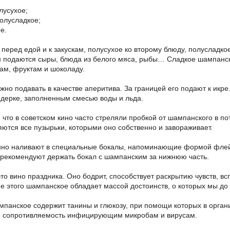
лусухое;
полусладкое;
е.
перед едой и к закускам, полусухое ко второму блюду, полусладко
 подаются сыры, блюда из белого мяса, рыбы… Сладкое шампанск
ам, фруктам и шоколаду.
но подавать в качестве аперитива. За границей его подают к ик
дерке, заполненным смесью воды и льда.
 что в советском кино часто стреляли пробкой от шампанского в пот
яются все пузырьки, которыми оно собственно и завораживает.
но наливают в специальные бокалы, напоминающие формой флейту
 рекомендуют держать бокал с шампанским за нижнюю часть.
о вино праздника. Оно бодрит, способствует раскрытию чувств, вс
ме этого шампанское обладает массой достоинств, о которых мы до
мпанское содержит танины и глюкозу, при помощи которых в орга
 сопротивляемость инфицирующим микробам и вирусам.