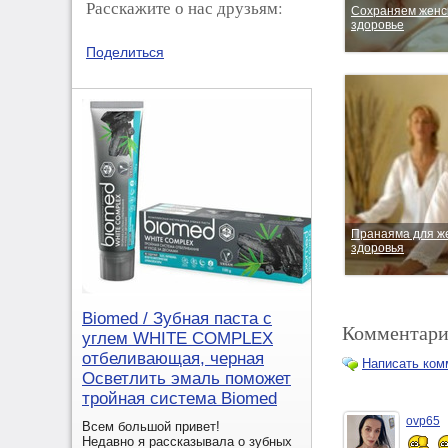
Расскажите о нас друзьям:
Cохраняем женс
здоровье
Поделиться
Пранаяма для ж
здоровья
Biomed / Зубная паста с
Комментари
углем WHITE COMPLEX
отбеливающая, черная
Написать ком
Осветлить эмаль поможет
тройная система Biomed
ovp65
Всем большой привет!
Недавно я рассказывала о зубных