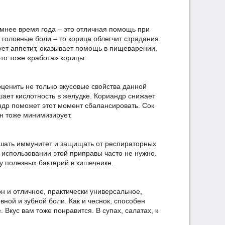
мнее время года – это отличная помощь при
 головные боли – то корица облегчит страдания.
ует аппетит, оказывает помощь в пищеварении,
то тоже «работа» корицы.
 оценить не только вкусовые свойства данной
шает кислотность в желудке. Кориандр снижает
ндр поможет этот момент сбалансировать. Сок
он тоже минимизирует.
вышать иммунитет и защищать от респираторных
в использовании этой приправы часто не нужно.
у полезных бактерий в кишечнике.
он и отличное, практически универсальное,
ной и зубной боли. Как и чеснок, способен
 Вкус вам тоже понравится. В супах, салатах, к