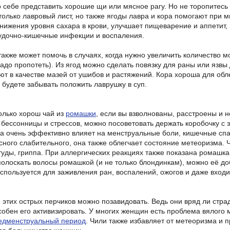
о себе представить хорошие щи или мясное рагу. Но не торопитесь
олько лавровый лист, но также ягоды лавра и кора помогают при м
нижения уровня сахара в крови, улучшает пищеварение и аппетит, 
удочно-кишечные инфекции и воспаления.
акже может помочь в случаях, когда нужно увеличить количество м
надо пропотеть). Из ягод можно сделать повязку для раны или язвы
ют в качестве мазей от ушибов и растяжений. Кора хороша для об
 будете забывать положить лаврушку в суп.
колько хорош чай из
ромашки
, если вы взволнованы, расстроены и 
бессонницы и стрессов, можно посоветовать держать коробочку с
а очень эффективно влияет на менструальные боли, кишечные спа
асного слабительного, она также облегчает состояние метеоризма.
туды, гриппа. При аллергических реакциях также показана ромашка
полоскать волосы ромашкой (и не только блондинкам), можно её доб
спользуется для заживления ран, воспалений, ожогов и даже входи
этих острых перчиков можно позавидовать. Ведь они вряд ли страд
обен его активизировать. У многих женщин есть проблема вялого м
едменструальный период
. Чили также избавляет от метеоризма и 