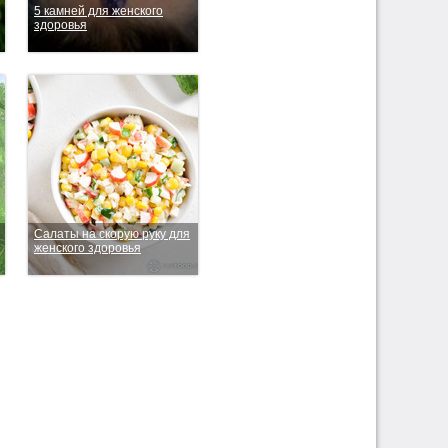
5 камней для женского
здоровья
Салаты на скорую руку для
женского здоровья