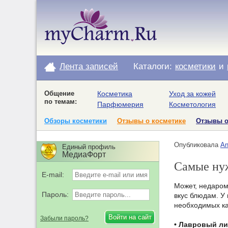
Лента записей
Каталоги:
косметики
и
Общение
Косметика
Уход за кожей
по темам:
Парфюмерия
Косметология
Обзоры косметики
Отзывы о косметике
Отзывы 
Опубликовала
An
Единый профиль
МедиаФорт
Самые нуж
E-mail:
Может, недаром
Пароль:
вкус блюдам. У
необходимых к
Забыли пароль?
• Лавровый ли