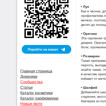
• Лук
Как и чеснок, д
профилактика п
железо, поэтому
десен до посещ
• Орегано
Эта скромная тр
диареи. Ореган
боли, проявлен
Перейти на канал
• Розмарин
Такая приправа
перхоть, выпад
знайте также, ч
Главная страница
в качестве прип
Дневники
избавит от мет
Сообщества
Статьи
• Шалфей
Добавляйте шал
Каталог косметики
старения, восс
Каталог парфюмерии
бактерии из пол
Новые фото