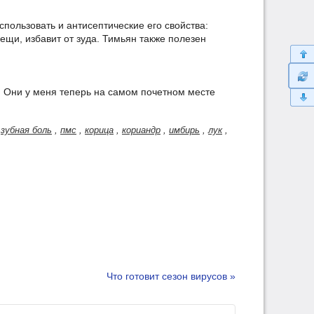
пользовать и антисептические его свойства:
лещи, избавит от зуда. Тимьян также полезен
. Они у меня теперь на самом почетном месте
,
зубная боль
,
пмс
,
корица
,
кориандр
,
имбирь
,
лук
,
Что готовит сезон вирусов »