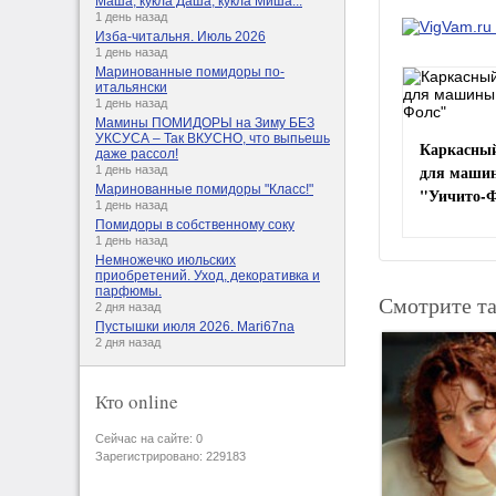
Маша, кукла Даша, кукла Миша...
1 день назад
Изба-читальня. Июль 2026
1 день назад
Маринованные помидоры по-
итальянски
1 день назад
Мамины ПОМИДОРЫ на Зиму БЕЗ
УКСУСА – Так ВКУСНО, что выпьешь
Каркасный
даже рассол!
для маши
1 день назад
Маринованные помидоры "Класс!"
"Уичито-
1 день назад
Помидоры в собственному соку
1 день назад
Немножечко июльских
приобретений. Уход, декоративка и
парфюмы.
Смотрите т
2 дня назад
Пустышки июля 2026. Mari67na
2 дня назад
Кто online
Сейчас на сайте: 0
Зарегистрировано: 229183