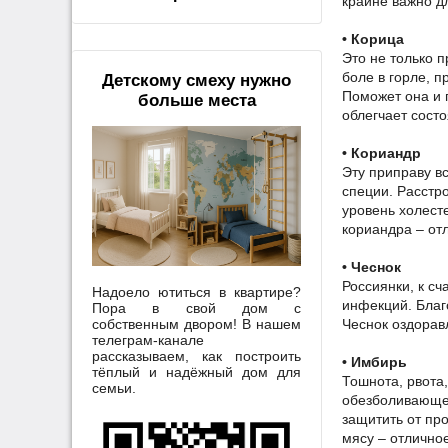
крайне важно д
• Корица
Это не только 
боле в горле, п
Детскому смеху нужно
Поможет она и 
больше места
облегчает сост
• Кориандр
Эту приправу вс
специи. Расстр
уровень холест
кориандра – от
• Чеснок
Россиянки, к с
Надоело ютиться в квартире?
инфекций. Благ
Пора в свой дом с
собственным двором! В нашем
Чеснок оздорав
телеграм-канале
рассказываем, как построить
• Имбирь
тёплый и надёжный дом для
Тошнота, рвота,
семьи.
обезболивающее
защитить от про
мясу – отлично