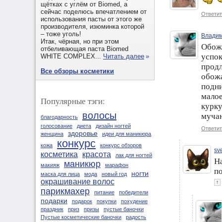
щётках с углём от Biomed, а
сейчас поделюсь впечатлением от
Ответит
использования пасты от этого же
производителя, изюминка которой
– тоже уголь!
Владим
Итак, чёрная, но при этом
Обожа
отбеливающая паста Biomed
успок
WHITE COMPLEX...
Читать далее
»
продл
Все обзоры косметики
обожа
подни
малое
Популярные тэги:
курку
волосы
мучаю
благодарность
голосование
диета
дизайн ногтей
Ответит
здоровье
женщина
идеи для маникюра
конкурс
кожа
конкурс обзоров
sv
косметика
красота
лак для ногтей
На
маникюр
макияж
марафон
п
ногти
маска для лица
мода
новый год
окрашивание волос
↑
парикмахер
питание
победители
подарки
подарок
покупки
похудение
праздник
приз
призы
пустые баночки
Пустые косметические баночки
радость