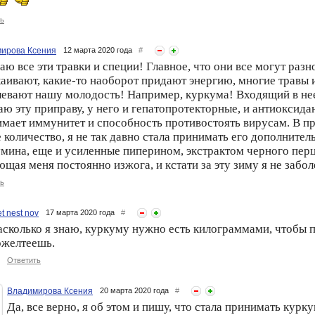
ь
ирова Ксения
12 марта 2020 года
#
ю все эти травки и специи! Главное, что они все могут разн
аивают, какие-то наоборот придают энергию, многие травы 
евают нашу молодость! Например, куркума! Входящий в нее
ю эту приправу, у него и гепатопротекторные, и антиоксида
мает иммунитет и способность противостоять вирусам. В п
 количество, я не так давно стала принимать его дополнител
мина, еще и усиленные пиперином, экстрактом черного перц
щая меня постоянно изжога, и кстати за эту зиму я не заболе
ь
et nest nov
17 марта 2020 года
#
сколько я знаю, куркуму нужно есть килограммами, чтобы п
ожелтеешь.
Ответить
Владимирова Ксения
20 марта 2020 года
#
Да, все верно, я об этом и пишу, что стала принимать курк