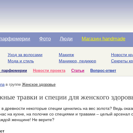
парфюмерии
Фото
Люди
Магазин handmade
Уход за волосами
Макияж
Новости кр
Мода и стиль
Маникюр, педикюр
Секреты к
о парфюмерии
Новости проекта
Статьи
Вопрос-ответ
na
в группе
Женское здоровье
ные травки и специи для женского здоров
 в древности некоторые специи ценились на вес золота? Ведь оказ
 нас на кухне, на полочке со специями и травами – целый арсенал 
аждой женщине! Не верите?
ст