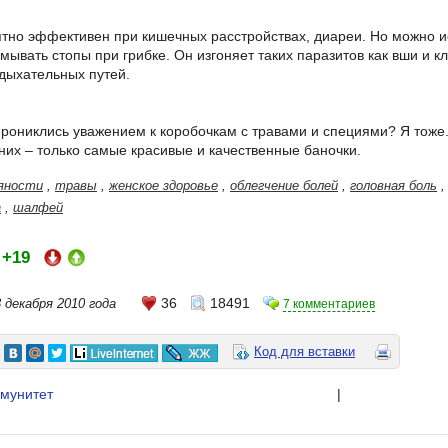
тно эффективен при кишечных расстройствах, диареи. Но можно ис
омывать стопы при грибке. Он изгоняет таких паразитов как вши и к
дыхательных путей.
 прониклись уважением к коробочкам с травами и специями? Я тоже
 них – только самые красивые и качественные баночки.
яности
,
травы
,
женское здоровье
,
облегчение болей
,
головная боль
а
,
шалфей
+19
:
36
18491
 декабря 2010 года
7 комментариев
Код для вставки
мунитет
|