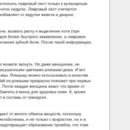
 относить лавровый лист только к кулинарным
ногих недугах. Лавровый лист считается
избавляет от вздутия живота и диареи,
очи, вызвать рвоту и выделение пота (при
 для более быстрого заживления, а лавровое
легчения зубной боли. После такой информации,
не можете заснуть. Но даже женщинам, не
 засушенными цветками ромашки дома. И вот
змы. Ромашку можно использовать в качестве
 Чай из ромашки прекрасно поможет при первых
. Почти каждая женщина знает, что время от
авлять в ванну для здоровья кожи. А, кроме
т в составы от геморроя.
ают от вялого обмена веществ, поскольку
етаболизма, и не только с возрастом, но и в
предотвращает образование тромбов, что тоже