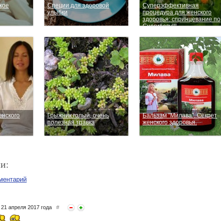
кое
Специи для здоровой
Суперэффективная
улыбки
процедура для женского
здоровья: спринцевание по
Снегиреву!!!
енского
Грыжник голый, очень
Бальзам "Милава". Секрет
полезная травка
женского здоровья.
и:
ментарий
21 апреля 2017 года
#