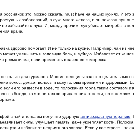
ля россиянок это, можно сказать, must have на наших кухнях. И это 
ростудных заболеваний, в луке много железа, и он показан при а
 не забывайте о луке. И, между прочим, лук убивает микробы в пол
ения врача.
авка здорово помогает. И не только на кухне. Например, чай из не
о может уменьшить и головную боль, и зубную. Избавляет от кашл
ия ревматизма, если применять в качестве компресса.
 не только для гурманов. Многие женщины знают о целительных с
ение волос, делает волосы и кожу головы крепкими и здоровыми. Е
то если его развести в воде, то полоскания горла таким составом и
равы в блюда, то это не только придаст пикантности, но и поможе
еоризма.
фей в чай и тогда вы получите ударную
антивозрастную терапию
.
танавливает силы, улучшает память, даже укрепляет кости. Полоск
ости рта и избавит от неприятного запаха. Если у вас стресс – так