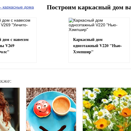
Построим каркасный дом в
 дом с навесом
Каркасный дом
ны V269
одноэтажный V220 "Нью-
Фолc"
Хэмпшир"
акже: