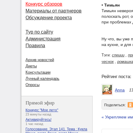
Конкурс обзоров
• Тимьян
Тимьян невероя
Материалы от партнеров
полоскать рот, 
Обсуждение проекта
при проблемах 
Тур по сайту
Администрация
Ну что, вы уже
на кухне, и для
Правила
Тэги:
специи
,
пр
Архив новостей
чеснок
,
ромашк
Диеты
Консультации
Рейтинг поста
Лунный календарь
Опросы
Anna
13
Прямой эфир
Поделиться:
Конкурс "Мое лето"
23 минуты назад
« Укрепляем им
Активируйтесь!
1 час назад
Голосование. Этап 141. Тема : Кукла