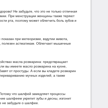
здорово! Не забудьте, что это не только отличная
немии. При менструации женщины также теряют
ости рта, поэтому может облегчить боль зубов и
ё показан при метеоризме, вздутии живота,
я, полезен астматикам. Облегчает мышечные
войствах масла розмарина: предотвращает
сли вы имеете масло розмарина на кухне,
збавят от простуды. А если вы кладете розмарин
т перевариванию мучных изделий, а также
 Потому что шалфей замедляет процессы
ание шалфеем укрепит зубы и десны, изгонит
же не забудьте о шалфее.