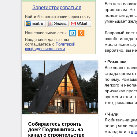
Без него сложн
Зарегистрироваться
приправам. Не т
полезным для с
Войти без регистрации через почту:
уменьшает жел
mail.ru
Яндекс
GMail
Лавровый лист т
Или социальную сеть:
ознобе иногда 
Вводя свои данные, вы
соглашаетесь с
Политикой
масло использу
конфиденциальности
вероятно, вы не
• Ромашка
Все знают, нас
страдающим от 
почему. Ромашк
легкого и неоп
признаках прос
времени стоит 
того, ромашка и
• Чили
Любительницам 
Собираетесь строить
перец чили спос
дом? Подпишитесь на
молодости в
пр
канал о строительстве