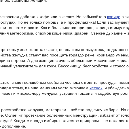
ля большинства женщин.
прекрасная добавка к кофе или выпечке. Не забывайте о
корице
в зи
ростудах. Но не только помощь, а и профилактика! Если вас мучают
при тошноте и рвоте. Как и большинство приправ, корица стимулир
ояния метеоризма, спазмов кишечника, диареи. Свежее дыхание – э
третишь у хозяек не так часто, но если вы пользуетесь, то должны
ойства желудка станут вас посещать гораздо реже, кориандр умень
ерина в крови. А для женщин с очень обильными месячными кориа
личный увлажнитель для кожи. Бессонницу, беспокойства и стресс 
частью, знают волшебные свойства чеснока отгонять простуды, по
одаря этому, в наше меню мы часто включаем
чеснок
, и убеждать 
ливает и микрофлору желудка, устраняя токсины и содействуя рост
 расстройства желудка, метеоризм – всё это под силу имбирю. Но 
. Облегчит протекание болезненных менструаций, избавит от голов
студы! Кладите иногда имбирь в качестве приправы – не пожалеете.
е дополнение.