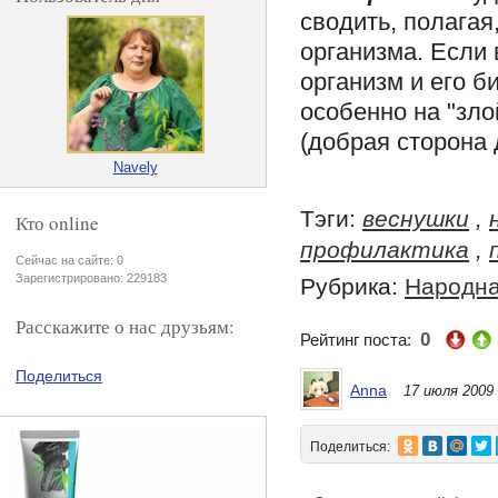
сводить, полага
организма. Если 
организм и его б
особенно на "зло
(добрая сторона 
Navely
Тэги:
веснушки
,
Кто online
профилактика
,
Сейчас на сайте: 0
Зарегистрировано: 229183
Рубрика:
Народна
Расскажите о нас друзьям:
0
Рейтинг поста:
Поделиться
Anna
17 июля 2009
Поделиться: