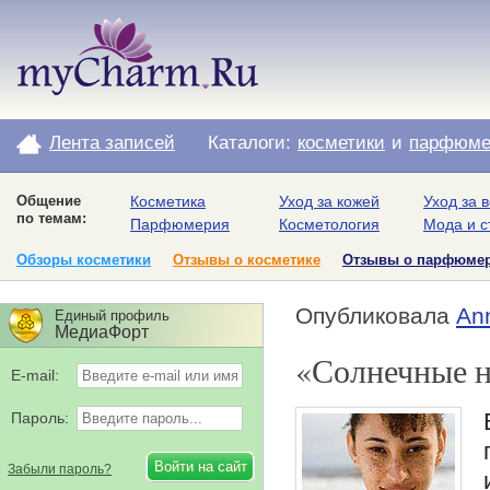
Лента записей
Каталоги:
косметики
и
парфюме
Общение
Косметика
Уход за кожей
Уход за 
по темам:
Парфюмерия
Косметология
Мода и с
Обзоры косметики
Отзывы о косметике
Отзывы о парфюме
Опубликовала
An
Единый профиль
МедиаФорт
«Солнечные 
E-mail:
Пароль:
Забыли пароль?