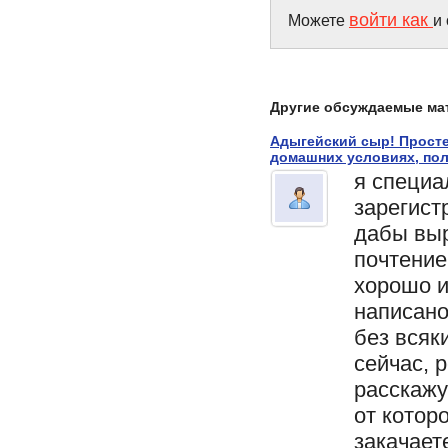
войти как
Можете
и
Другие обсуждаемые ма
Адыгейский сыр! Прост
домашних условиях, пол
я специа
зарегист
дабы выр
почтение
хорошо и
написан
без всяки
сейчас, 
расскажу
от котор
закачаете