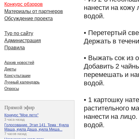
Конкурс обзоров
нанести на кожу 
Материалы от партнеров
водой.
Обсуждение проекта
• Перетертый св
Тур по сайту
Держать в течени
Администрация
Правила
• Выжать сок из 
Архив новостей
Добавить 2 чайны
Диеты
перемешать и нан
Консультации
водой.
Лунный календарь
Опросы
• 1 картошку нат
Прямой эфир
растительного м
нанести на лицо.
Конкурс "Мое лето"
3 часа назад
водой.
Голосование. Этап 141. Тема : Кукла
Маша, кукла Даша, кукла Миша...
7 часов назад