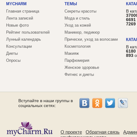
MYCHARM
ТЕМЫ
КАТА
В кат
Главная страница
Секреты красоты
3700
Лента записей
Мода и стиль
6691
7269
Новые фото
Уход за кожей
Рейтинг пользователей
Маникюр, педикюр
Лунный календарь
Прически, уход за волосами
КАТА
Консультации
Косметология
В ка
6180
Диеты
Макияж
893
о
Опросы
Парфюмерия
Женское здоровье
Фитнес и диеты
Вступайте в наши группы в
социальных сетях:
О проекте
Обратная связь
Админ