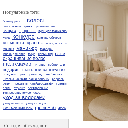
Популярные тэги:
волосы
благодарность
голосование
диета
дизайн ногтей
здоровье
женщина
идеи для маникюра
конкурс
кожа
конкурс обзоров
косметика
красота
лак для ногтей
маникюр
макияж
марафон
ногти
маска для лица
мода
новый год
окрашивание волос
парикмахер
питание
победители
подарки
подарок
покупки
похудение
праздник
приз
призы
пустые баночки
Пустые косметические баночки
радость
рецепт
рецепты
слайдер-дизайн
советы
стиль
стрижка
тестирование
тонирование волос
уход
уход за волосами
уход за кожей
уход за лицом
флэшмоб
Флешмоб ФотоЧарм
фото
Сегодня обсуждают: