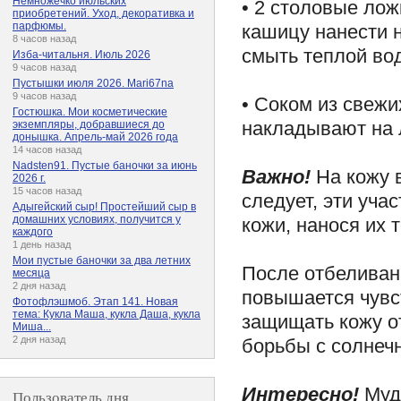
Немножечко июльских
• 2 столовые лож
приобретений. Уход, декоративка и
парфюмы.
кашицу нанести н
8 часов назад
смыть теплой во
Изба-читальня. Июль 2026
9 часов назад
Пустышки июля 2026. Mari67na
9 часов назад
• Соком из свеж
Гостюшка. Мои косметические
накладывают на 
экземпляры, добравшиеся до
донышка. Апрель-май 2026 года
14 часов назад
Nadsten91. Пустые баночки за июнь
Важно!
На кожу 
2026 г.
15 часов назад
следует, эти уча
Адыгейский сыр! Простейший сыр в
домашних условиях, получится у
кожи, нанося их 
каждого
1 день назад
Мои пустые баночки за два летних
После отбеливан
месяца
2 дня назад
повышается чувст
Фотофлэшмоб. Этап 141. Новая
тема: Кукла Маша, кукла Даша, кукла
защищать кожу от
Миша...
2 дня назад
борьбы с солнеч
Интересно!
Муд
Пользователь дня