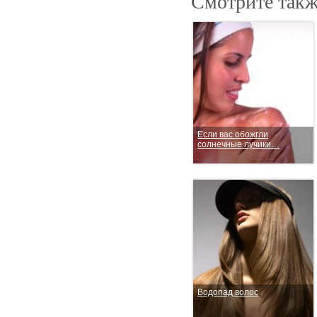
Смотрите такж
Если вас обожгли
солнечные лучики…
Водопад волос