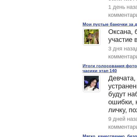
1 день наз
комментар
Мои пустые баночки за 
Оксана, 
участие 
3 дня наза
комментар
Итоги голосования фото
часики этап 140
Девчата,
устранен
будут на
ошибки, 
личку, п
9 дней наз
комментар
Мягко, качественно, без