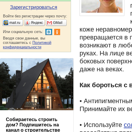
Зарегистрироваться
Войти без регистрации через почту:
mail.ru
Яндекс
GMail
коже неравномер
Или социальную сеть:
превращается в 
Вводя свои данные, вы
соглашаетесь с
Политикой
возникают в любо
конфиденциальности
руках. На лице 
боковых поверхно
даже на веках.
Как бороться с
• Антипигментны
Принимайте их ве
Собираетесь строить
• Используйте
со
дом? Подпишитесь на
канал о строительстве