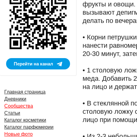
фрукты и овощи
вызывают депигм
делать по вечера
• Корни петрушк
нанести равномер
20-30 минут, зат
Перейти на канал
• 1 столовую лож
меда. Добавить 2
на лицо и держат
Главная страница
Дневники
• В стеклянной п
Сообщества
столовую ложку 
Статьи
лицо при помощи 
Каталог косметики
Каталог парфюмерии
Новые фото
• Из 2-3 небольш