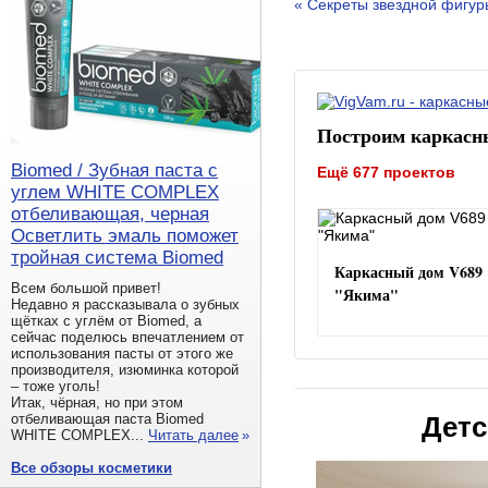
« Секреты звездной фигур
Построим каркасн
Biomed / Зубная паста с
Ещё 677 проектов
углем WHITE COMPLEX
отбеливающая, черная
Осветлить эмаль поможет
тройная система Biomed
Каркасный дом V689
Всем большой привет!
"Якима"
Недавно я рассказывала о зубных
щётках с углём от Biomed, а
сейчас поделюсь впечатлением от
использования пасты от этого же
производителя, изюминка которой
– тоже уголь!
Итак, чёрная, но при этом
Детс
отбеливающая паста Biomed
WHITE COMPLEX...
Читать далее
»
Все обзоры косметики