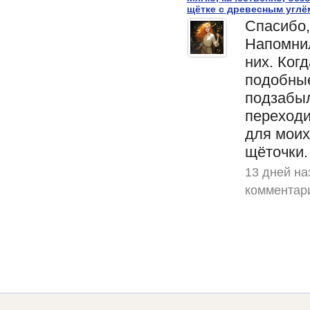
щётке с древесным углё
Спасибо,
Напомнил
них. Ког
подобные
подзабы
переходи
для моих
щёточки.
13 дней на
комментар