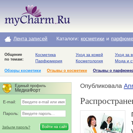
Лента записей
Каталоги:
косметики
и
парфюме
Общение
Косметика
Уход за кожей
Уход за 
по темам:
Парфюмерия
Косметология
Мода и с
Обзоры косметики
Отзывы о косметике
Отзывы о парфюме
Опубликовала
An
Единый профиль
МедиаФорт
Распростране
E-mail:
Пароль:
Забыли пароль?