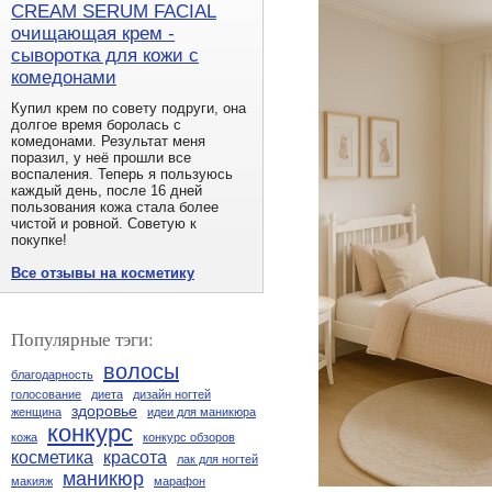
CREAM SERUM FACIAL
очищающая крем -
сыворотка для кожи с
комедонами
Купил крем по совету подруги, она
долгое время боролась с
комедонами. Результат меня
поразил, у неё прошли все
воспаления. Теперь я пользуюсь
каждый день, после 16 дней
пользования кожа стала более
чистой и ровной. Советую к
покупке!
Все отзывы на косметику
Популярные тэги:
волосы
благодарность
голосование
диета
дизайн ногтей
здоровье
женщина
идеи для маникюра
конкурс
кожа
конкурс обзоров
косметика
красота
лак для ногтей
маникюр
макияж
марафон