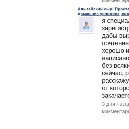
комментар
Адыгейский сыр! Прост
домашних условиях, пол
я специа
зарегист
дабы выр
почтение
хорошо и
написан
без всяки
сейчас, 
расскажу
от котор
закачаете
3 дня наза
комментар