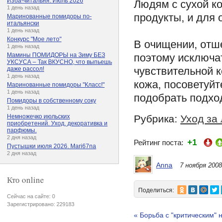
Изба-читальня. Июль 2026
Людям с сухой к
1 день назад
продукты, и для 
Маринованные помидоры по-
итальянски
1 день назад
Конкурс "Мое лето"
В очищении, отш
1 день назад
поэтому исключат
Мамины ПОМИДОРЫ на Зиму БЕЗ
УКСУСА – Так ВКУСНО, что выпьешь
чувствительной к
даже рассол!
1 день назад
кожа, посоветуй
Маринованные помидоры "Класс!"
1 день назад
подобрать подхо
Помидоры в собственному соку
1 день назад
Рубрика:
Уход за
Немножечко июльских
приобретений. Уход, декоративка и
парфюмы.
2 дня назад
+1
Рейтинг поста:
Пустышки июля 2026. Mari67na
2 дня назад
Anna
7 ноября 2008
Кто online
Поделиться:
Сейчас на сайте: 0
Зарегистрировано: 229183
« Борьба с "критическим"