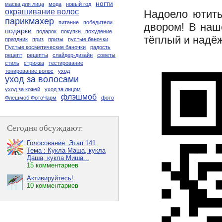
ногти
маска для лица
мода
новый год
окрашивание волос
Надоело ютить
парикмахер
питание
победители
двором! В наш
подарки
подарок
покупки
похудение
тёплый и надё
праздник
приз
призы
пустые баночки
Пустые косметические баночки
радость
рецепт
рецепты
слайдер-дизайн
советы
стиль
стрижка
тестирование
тонирование волос
уход
уход за волосами
уход за кожей
уход за лицом
флэшмоб
Флешмоб ФотоЧарм
фото
Сегодня обсуждают:
Голосование. Этап 141.
Тема : Кукла Маша, кукла
Даша, кукла Миша...
15 комментариев
Активируйтесь!
10 комментариев