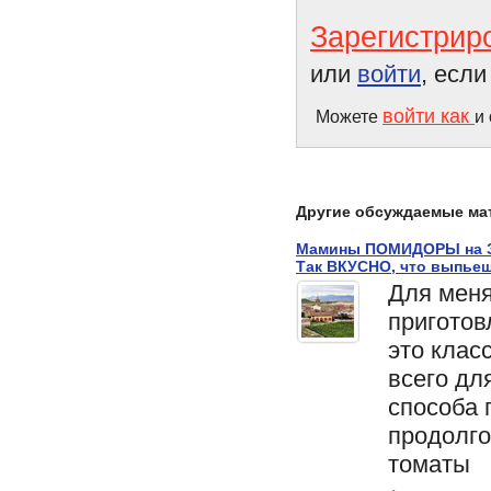
Зарегистрир
или
войти
, есл
войти как
Можете
и
Другие обсуждаемые ма
Мамины ПОМИДОРЫ на З
Так ВКУСНО, что выпьеш
Для меня
приготов
это клас
всего дл
способа 
продолг
томаты