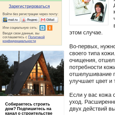
Зарегистрироваться
Войти без регистрации через почту:
mail.ru
Яндекс
GMail
Или социальную сеть:
этом случае.
Вводя свои данные, вы
соглашаетесь с
Политикой
конфиденциальности
Во-первых, нужн
своего типа кожи
очищения, отшел
потребности кожи
отшелушивание п
улучшает цвет и 
Если у вас кожа
уход. Расширенн
Собираетесь строить
двух действий в
дом? Подпишитесь на
канал о строительстве