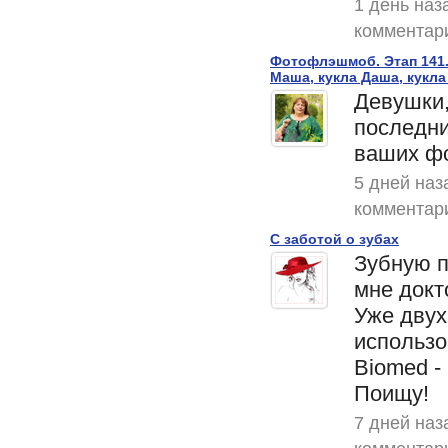
1 день наз
комментар
Фотофлэшмоб. Этап 141.
Маша, кукла Даша, кукла
Девушки,
последни
ваших фо
5 дней наз
комментар
С заботой о зубах
Зубную п
мне докт
Уже дву
использо
Biomed -
Поищу!
7 дней наз