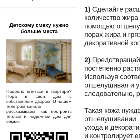
1)
Сделайте расш
количество жира 
помощью отшелуш
Детскому смеху нужно
больше места
порах жира и гря
декоративной ко
2)
Предотвращайт
постепенно растя
Используя соотв
отшелушивая и у
Надоело ютиться в квартире?
следовательно, 
Пора в свой дом с
собственным двором! В нашем
телеграм-канале
Такая кожа нужд
рассказываем, как построить
тёплый и надёжный дом для
отшелушивании. 
семьи.
ухода и декорати
и контролирует е