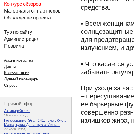
Конкурс обзоров
средства.
Материалы от партнеров
Обсуждение проекта
•
Всем женщинам 
солнцезащитные 
Тур по сайту
для предотвраще
Администрация
Правила
излучением, и др
Архив новостей
•
Что касается ус
Диеты
забывать регуляр
Консультации
Лунный календарь
Опросы
При уходе за ча
– пересушивание
Прямой эфир
ее барьерные фун
совершенно разны
Активируйтесь!
16 часов назад
излишков жира, 
Голосование. Этап 141. Тема : Кукла
Маша, кукла Даша, кукла Миша...
22 часа назад