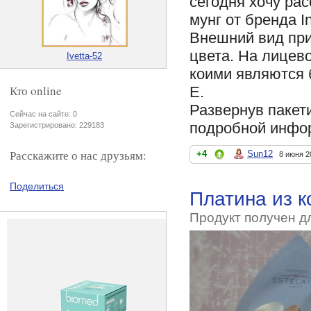
сегодня хочу рас
мунг от бренда Ins
Внешний вид при
цвета. На лицев
Ivetta-52
коими являются 
Кто online
E.
Развернув пакет
Сейчас на сайте: 0
подробной инфо
Зарегистрировано: 229183
Расскажите о нас друзьям:
+4
Sun12
8 июня 2
Поделиться
Платина из к
Продукт получен д