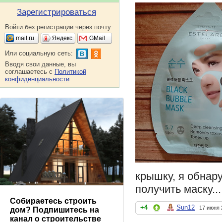
Зарегистрироваться
Войти без регистрации через почту:
mail.ru
Яндекс
GMail
Или социальную сеть:
Вводя свои данные, вы
соглашаетесь с
Политикой
конфиденциальности
крышку, я обнар
получить маску..
Собираетесь строить
+4
Sun12
17 июня 
дом? Подпишитесь на
канал о строительстве