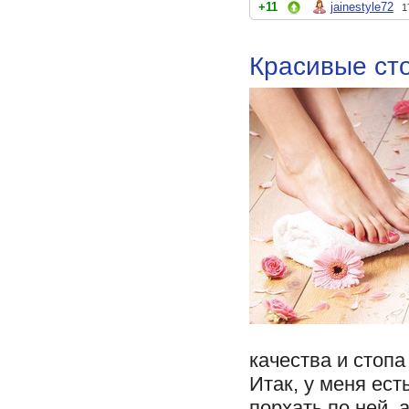
+11
jainestyle72
1
Красивые сто
качества и стопа
Итак, у меня ест
порхать по ней, 