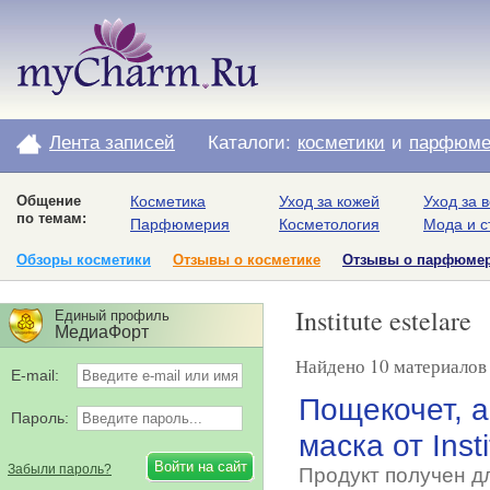
Лента записей
Каталоги:
косметики
и
парфюме
Общение
Косметика
Уход за кожей
Уход за 
по темам:
Парфюмерия
Косметология
Мода и с
Обзоры косметики
Отзывы о косметике
Отзывы о парфюме
Institute estelare
Единый профиль
МедиаФорт
Найдено 10 материалов с 
E-mail:
Пощекочет, а
Пароль:
маска от Insti
Забыли пароль?
Продукт получен д