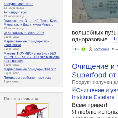
Конкурс "Мое лето"
13 часов назад
Активируйтесь!
13 часов назад
Голосование. Этап 141. Тема : Кукла
Маша, кукла Даша, кукла Миша...
13 часов назад
волшебных пузыр
Изба-читальня. Июль 2026
2 дня назад
одноразовые...
Ч
Маринованные помидоры по-
итальянски
+6
Гостюшка
2 дня назад
11 и
Мамины ПОМИДОРЫ на Зиму БЕЗ
УКСУСА – Так ВКУСНО, что выпьешь
даже рассол!
Очищение и 
2 дня назад
Маринованные помидоры "Класс!"
Superfood от 
2 дня назад
Помидоры в собственному соку
Продукт получен д
2 дня назад
Пользователь дня
Всем привет!
Я люблю использ