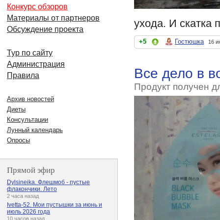
Конкурс обзоров
Материалы от партнеров
ухода. И скатка 
Обсуждение проекта
+5
Гостюшка
16 и
Тур по сайту
Администрация
Все дело в в
Правила
Продукт получен д
Архив новостей
Диеты
Консультации
Лунный календарь
Опросы
Прямой эфир
Dylsineika. Флешмоб - пустые
флакончики. Лето
2 часа назад
Ivetta-52. Мои пустышки за июнь и
июль 2026 года
10 часов назад