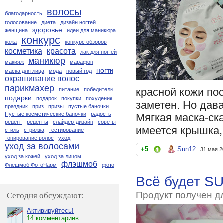
волосы
благодарность
голосование
диета
дизайн ногтей
здоровье
женщина
идеи для маникюра
конкурс
кожа
конкурс обзоров
косметика
красота
лак для ногтей
маникюр
макияж
марафон
ногти
маска для лица
мода
новый год
окрашивание волос
парикмахер
красной кожи пос
питание
победители
подарки
подарок
покупки
похудение
заметен. Но дава
праздник
приз
призы
пустые баночки
Пустые косметические баночки
радость
Мягкая маска-ска
рецепт
рецепты
слайдер-дизайн
советы
имеется крышка, 
стиль
стрижка
тестирование
тонирование волос
уход
уход за волосами
+5
Sun12
31 мая 2
уход за кожей
уход за лицом
флэшмоб
Флешмоб ФотоЧарм
фото
Всё будет S
Сегодня обсуждают:
Продукт получен д
Активируйтесь!
14 комментариев