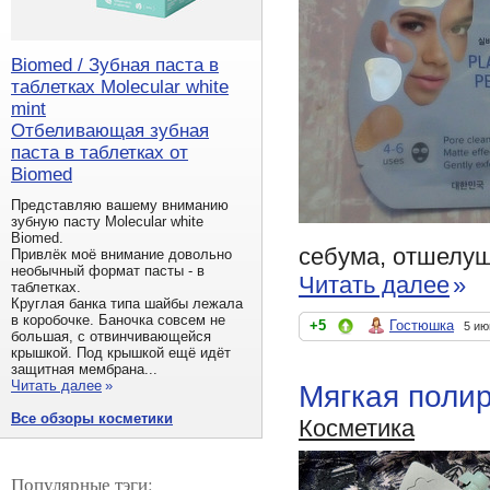
Biomed / Зубная паста в
таблетках Molecular white
mint
Отбеливающая зубная
паста в таблетках от
Biomed
Представляю вашему вниманию
зубную пасту Molecular white
Biomed.
себума, отшелуши
Привлёк моё внимание довольно
необычный формат пасты - в
Читать далее
»
таблетках.
Круглая банка типа шайбы лежала
в коробочке. Баночка совсем не
+5
Гостюшка
5 ию
большая, с отвинчивающейся
крышкой. Под крышкой ещё идёт
защитная мембрана...
Читать далее
»
Мягкая полиро
Все обзоры косметики
Косметика
Популярные тэги: