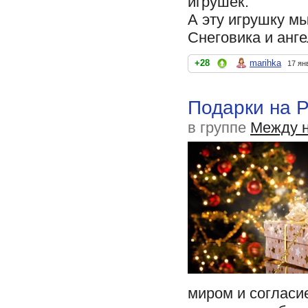
игрушек.
А эту игрушку мы
Снеговика и анг
+28
marihka
17 ян
Подарки на Р
в группе
Между н
миром и согласи