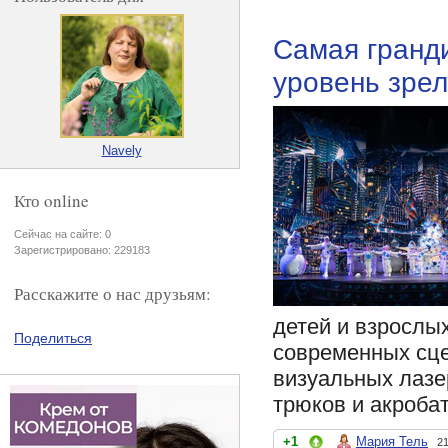
Самая гранд
уровень зре
Navely
Кто online
Сейчас на сайте: 0
Зарегистрировано: 229183
Расскажите о нас друзьям:
детей и взрослы
Поделиться
современных сце
визуальных лазе
трюков и акроба
+1
Мария Тель
21