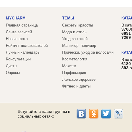
MYCHARM
ТЕМЫ
КАТА
В кат
Главная страница
Секреты красоты
3700
Лента записей
Мода и стиль
6691
7269
Новые фото
Уход за кожей
Рейтинг пользователей
Маникюр, педикюр
Лунный календарь
Прически, уход за волосами
КАТА
Консультации
Косметология
В ка
6180
Диеты
Макияж
893
о
Опросы
Парфюмерия
Женское здоровье
Фитнес и диеты
Вступайте в наши группы в
социальных сетях: