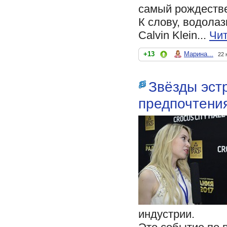
самый рождестве
К слову, водолаз
Calvin Klein...
Чит
+13
Марина...
22 
Звёзды эст
предпочтени
индустрии.