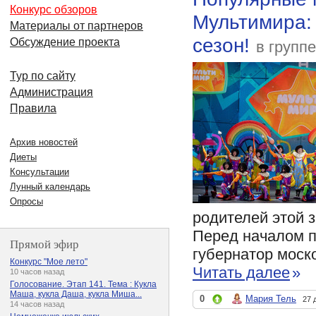
Конкурс обзоров
Мультимира: 
Материалы от партнеров
сезон!
Обсуждение проекта
в групп
Тур по сайту
Администрация
Правила
Архив новостей
Диеты
Консультации
Лунный календарь
Опросы
родителей этой з
Перед началом п
Прямой эфир
губернатор моск
Конкурс "Мое лето"
Читать далее
»
10 часов назад
Голосование. Этап 141. Тема : Кукла
Маша, кукла Даша, кукла Миша...
0
Мария Тель
27 
14 часов назад