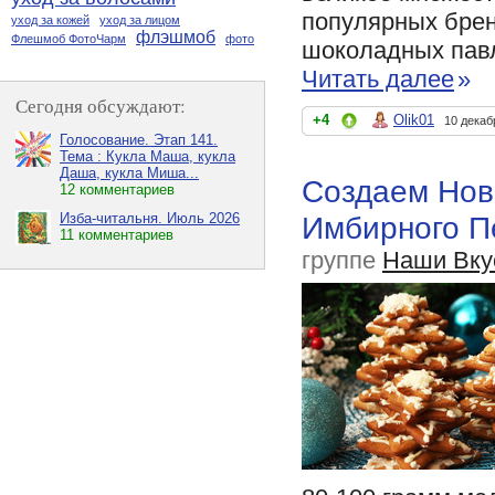
популярных брен
уход за кожей
уход за лицом
флэшмоб
Флешмоб ФотоЧарм
фото
шоколадных павл
Читать далее
»
Сегодня обсуждают:
+4
Olik01
10 декаб
Голосование. Этап 141.
Тема : Кукла Маша, кукла
Даша, кукла Миша...
Создаем Нов
12 комментариев
Имбирного П
Изба-читальня. Июль 2026
11 комментариев
группе
Наши Вку