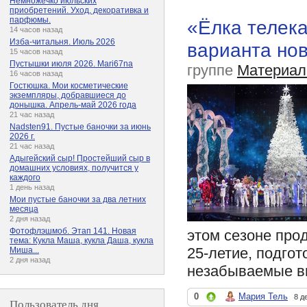
Немножечко июльских
приобретений. Уход, декоративка и
парфюмы.
«Ёлка телек
14 часов назад
Изба-читальня. Июль 2026
варианта нов
15 часов назад
Пустышки июля 2026. Mari67na
группе
Материал
16 часов назад
Гостюшка. Мои косметические
экземпляры, добравшиеся до
донышка. Апрель-май 2026 года
21 час назад
Nadsten91. Пустые баночки за июнь
2026 г.
21 час назад
Адыгейский сыр! Простейший сыр в
домашних условиях, получится у
каждого
1 день назад
Мои пустые баночки за два летних
месяца
2 дня назад
Фотофлэшмоб. Этап 141. Новая
этом сезоне про
тема: Кукла Маша, кукла Даша, кукла
25-летие, подго
Миша...
2 дня назад
незабываемые вп
0
Мария Тель
8 д
Пользователь дня