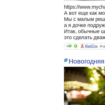
https://www.mych
А вот еще как м
Мы с малым реши
а я дочке подру
Итак, обычные ш
это сделать два
+20
Mari67na
30 д
Новогодняя