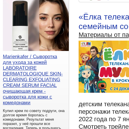
«Ёлка телека
семейным со
Материалы от п
Marienkafer / Сыворотка
для ухода за кожей
LABORATOIRE
DERMATOLOGIQUE SKIN-
CLEARING EXFOLIATING
CREAM SERUM FACIAL
очищающая крем -
сыворотка для кожи с
комедонами
детским телекан
персонажи телека
Купил крем по совету подруги, она
долгое время боролась с
2022 года по 7 я
комедонами. Результат меня
поразил, у неё прошли все
Смотреть трейлер
воспаления. Теперь я пользуюсь