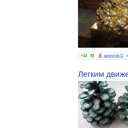
+12
jainestyle72
4
Легким движ