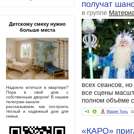
получат шанс
в группе
Материа
Детскому смеху нужно
больше места
всех сеансов, н
Надоело ютиться в квартире?
все сцены масшт
Пора в свой дом с
собственным двором! В нашем
полном объёме с
телеграм-канале
рассказываем, как построить
тёплый и надёжный дом для
+1
Мария Тель
11
семьи.
«КАРО» приг