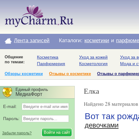
Лента записей
Каталоги:
косметики
и
парфюме
Общение
Косметика
Уход за кожей
Уход за 
по темам:
Парфюмерия
Косметология
Мода и с
Обзоры косметики
Отзывы о косметике
Отзывы о парфюме
Елка
Единый профиль
МедиаФорт
Найдено 28 материалов 
E-mail:
Вот так рож
Пароль:
девочками
Забыли пароль?