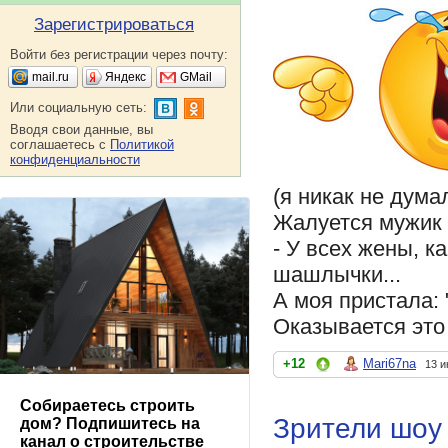
Зарегистрироваться
Войти без регистрации через почту:
mail.ru
Яндекс
GMail
Или социальную сеть:
Вводя свои данные, вы
соглашаетесь с
Политикой
конфиденциальности
(я никак не дума
Жалуется мужик 
- У всех жены, к
шашлычки...
А моя пристала: 
Оказывается это
+12
Mari67na
13 и
Собираетесь строить
Зрители шоу 
дом? Подпишитесь на
канал о строительстве