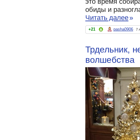
это время собир
обиды и разногла
Читать далее
»
+21
pasha0906
7 
Трдельник, 
волшебства