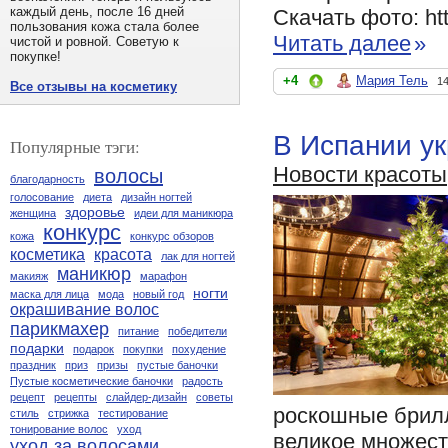
каждый день, после 16 дней
Скачать фото: htt
пользования кожа стала более
Читать далее
»
чистой и ровной. Советую к
покупке!
+4
Мария Тель
14
Все отзывы на косметику
В Испании у
Популярные тэги:
Новости красоты
волосы
благодарность
голосование
диета
дизайн ногтей
здоровье
женщина
идеи для маникюра
конкурс
кожа
конкурс обзоров
косметика
красота
лак для ногтей
маникюр
макияж
марафон
ногти
маска для лица
мода
новый год
окрашивание волос
парикмахер
питание
победители
подарки
подарок
покупки
похудение
праздник
приз
призы
пустые баночки
Пустые косметические баночки
радость
рецепт
рецепты
слайдер-дизайн
советы
роскошные брилл
стиль
стрижка
тестирование
тонирование волос
уход
великое множест
уход за волосами