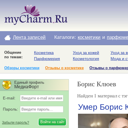
Лента записей
Каталоги:
косметики
и
парфюме
Общение
Косметика
Уход за кожей
Уход за 
по темам:
Парфюмерия
Косметология
Мода и с
Обзоры косметики
Отзывы о косметике
Отзывы о парфюме
Борис Клюев
Единый профиль
МедиаФорт
Найден 1 материал с тэ
E-mail:
Умер Борис 
Пароль:
Забыли пароль?