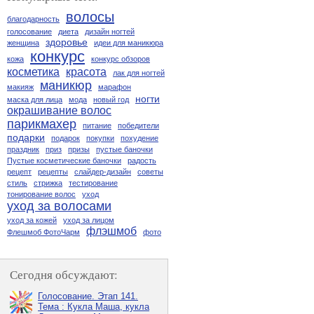
волосы
благодарность
голосование
диета
дизайн ногтей
здоровье
женщина
идеи для маникюра
конкурс
кожа
конкурс обзоров
косметика
красота
лак для ногтей
маникюр
макияж
марафон
ногти
маска для лица
мода
новый год
окрашивание волос
парикмахер
питание
победители
подарки
подарок
покупки
похудение
праздник
приз
призы
пустые баночки
Пустые косметические баночки
радость
рецепт
рецепты
слайдер-дизайн
советы
стиль
стрижка
тестирование
тонирование волос
уход
уход за волосами
уход за кожей
уход за лицом
флэшмоб
Флешмоб ФотоЧарм
фото
Сегодня обсуждают:
Голосование. Этап 141.
Тема : Кукла Маша, кукла