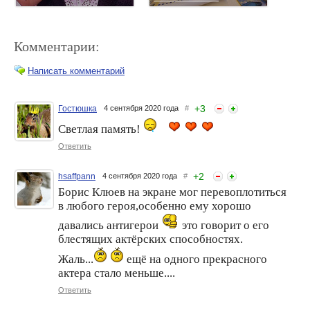
Комментарии:
Написать комментарий
+
3
Гостюшка
4 сентября 2020 года
#
Светлая память!
Умер актер Виталий
Умер Кирк Дуглас
Альшанский
Ответить
+
2
hsaffpann
4 сентября 2020 года
#
Борис Клюев на экране мог перевоплотиться
в любого героя,особенно ему хорошо
давались антигерои
это говорит о его
блестящих актёрских способностях.
Жаль...
ещё на одного прекрасного
актера стало меньше....
Дочка Бориса Немцова
Борис Корчевников
Ответить
собирается замуж
заболел коронавирусом