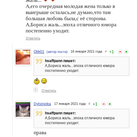
Жаль...
А,его очередная молодая жена только в
выигрыше осталась,не думаю,что там
большая любовь была,с её стороны.
А,Бориса жаль...эпоха отличного юмора
постепенно уходит.
Ответить
+
1
Olik01
16 января 2021 года
#
(автор поста)
hsaffpann пишет:
А,Бориса жаль...эпоха отличного юмора
постепенно уходит.
↑
Ответить
+
1
Dylsineika
17 января 2021 года
#
hsaffpann пишет:
А,Бориса жаль...эпоха отличного юмора
постепенно уходит.
права