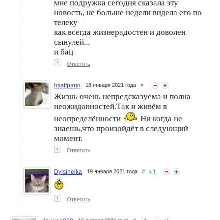
мне подружка сегодня сказала эту
новость, не больше недели видела его по
телеку
как всегда жизнерадостен и доволен
сынулей...
и бац
↑
Ответить
hsaffpann
18 января 2021 года
#
Жизнь очень непредсказуема и полна
неожиданностей.Так и живём в
неопределённости
Ни когда не
знаешь,что произойдёт в следующий
момент.
↑
Ответить
+
1
Dylsineika
19 января 2021 года
#
↑
Ответить