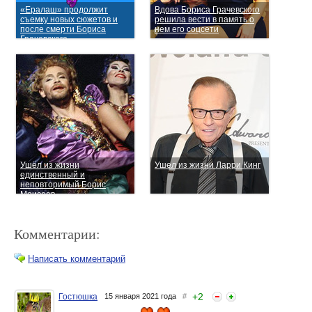
«Ералаш» продолжит
Вдова Бориса Грачевского
съемку новых сюжетов и
решила вести в память о
после смерти Бориса
нем его соцсети
Грачевского
Ушёл из жизни
Ушел из жизни Ларри Кинг
единственный и
неповторимый Борис
Моисеев...
Комментарии:
Написать комментарий
+
2
Гостюшка
15 января 2021 года
#