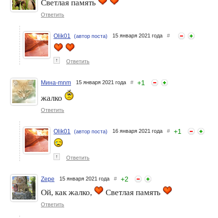
Светлая память
Ушел из жизни Владимир
Ушел из жизни великий
Жириновский
дрессировщик Михаил
Ответить
Багдасаров
Olik01
15 января 2021 года
#
(автор поста)
↑
Ответить
+
1
Мина-mnm
15 января 2021 года
#
жалко
Ответить
Ушел из жизни Серджио
Ушел из жизни Роман
Росси
Виктюк
+
1
Olik01
16 января 2021 года
#
(автор поста)
↑
Ответить
+
2
Zepe
15 января 2021 года
#
Ой, как жалко,
Светлая память
Ответить