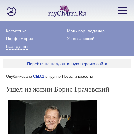
Косметика
Маникюр, педикюр
Парфюмерия
Уход за кожей
Все группы
Перейти на неадаптивную версию сайта
Опубликовала
Olik01
в группе
Новости красоты
Ушел из жизни Борис Грачевский