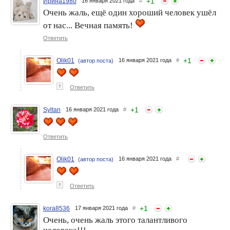
+
1
Ирина1980
16 января 2021 года
#
Очень жаль, ещё один хороший человек ушёл
от нас... Вечная память!
Ответить
+
1
Olik01
16 января 2021 года
#
(автор поста)
↑
Ответить
+
1
Syltan
16 января 2021 года
#
Ответить
Olik01
16 января 2021 года
#
(автор поста)
↑
Ответить
+
1
kora8536
17 января 2021 года
#
Очень, очень жаль этого талантливого