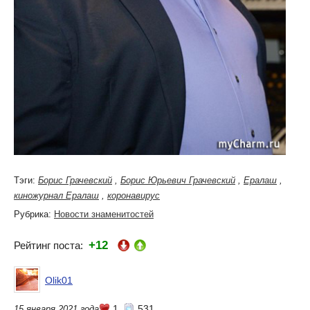
Тэги:
Борис Грачевский
,
Борис Юрьевич Грачевский
,
Ералаш
,
киножурнал Ералаш
,
коронавирус
Рубрика:
Новости знаменитостей
+12
Рейтинг поста:
Olik01
1
531
15 января 2021 года