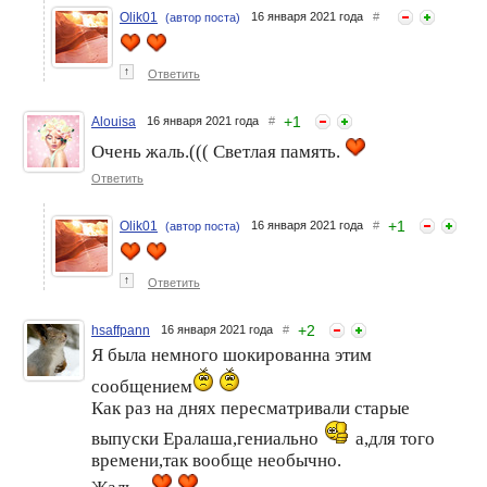
Olik01
16 января 2021 года
#
(автор поста)
↑
Ответить
+
1
Alouisa
16 января 2021 года
#
Очень жаль.((( Светлая память.
Ответить
+
1
Olik01
16 января 2021 года
#
(автор поста)
↑
Ответить
+
2
hsaffpann
16 января 2021 года
#
Я была немного шокированна этим
сообщением
Как раз на днях пересматривали старые
выпуски Ералаша,гениально
а,для того
времени,так вообще необычно.