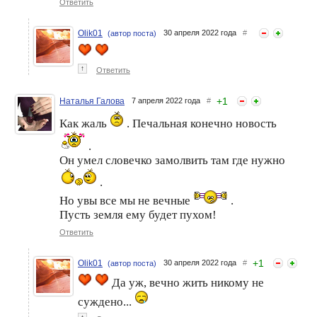
Ответить
Olik01
30 апреля 2022 года
#
(автор поста)
↑
Ответить
+
1
Наталья Галова
7 апреля 2022 года
#
Как жаль
. Печальная конечно новость
.
Он умел словечко замолвить там где нужно
.
Но увы все мы не вечные
.
Пусть земля ему будет пухом!
Ответить
+
1
Olik01
30 апреля 2022 года
#
(автор поста)
Да уж, вечно жить никому не
суждено...