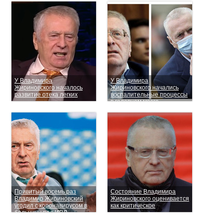
У Владимира
У Владимира
Жириновского началось
Жириновского начались
развитие отека легких
воспалительные процессы
в головном мозге
Привитый восемь раз
Состояние Владимира
Владимир Жириновский
Жириновского оценивается
угодил с коронавирусом в
как критическое
больницу под ИВЛ