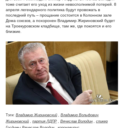
тоже считает его уход из жизни невосполнимой потерей. 8
апреля легендарного политика будут провожать в
последний путь – прощание состоится в Колонном зале
Дома союзов, а похоронен Владимир Жириновский будет
на Троекуровском кладбище, там же, где покоятся и его
близкие.
Тэги:
Владимир Жириновский
,
Владимир Вольфович
Жириновский
,
партия ЛДПР
,
Вячеслав Володин
,
спикер
Госдумы Вячеслав Володин
,
коронавирус