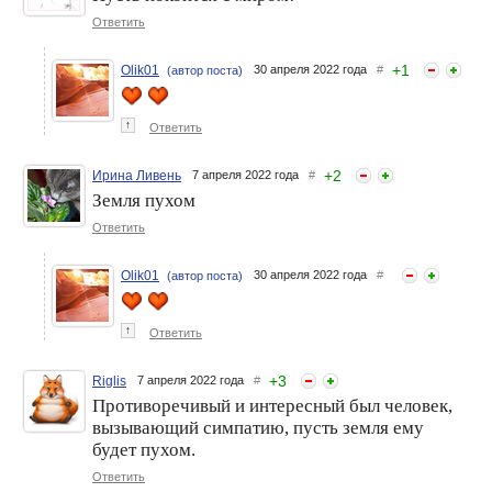
Ответить
+
1
Olik01
30 апреля 2022 года
#
(автор поста)
↑
Ответить
+
2
Ирина Ливень
7 апреля 2022 года
#
Земля пухом
Ответить
Olik01
30 апреля 2022 года
#
(автор поста)
↑
Ответить
+
3
Riglis
7 апреля 2022 года
#
Противоречивый и интересный был человек,
вызывающий симпатию, пусть земля ему
будет пухом.
Ответить