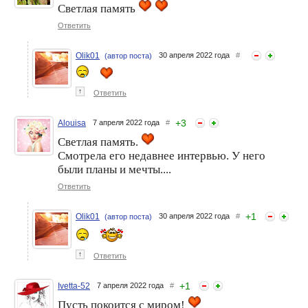
Светлая память
Ответить
Olik01
30 апреля 2022 года
#
(автор поста)
↑
Ответить
+
3
Alouisa
7 апреля 2022 года
#
Светлая память.
Смотрела его недавнее интервью. У него
были планы и мечты....
Ответить
+
1
Olik01
30 апреля 2022 года
#
(автор поста)
↑
Ответить
+
1
Ivetta-52
7 апреля 2022 года
#
Пусть покоится с миром!