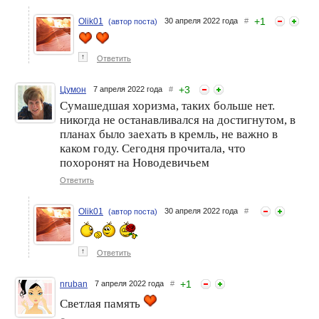
+
1
Olik01
30 апреля 2022 года
#
(автор поста)
↑
Ответить
+
3
Цумон
7 апреля 2022 года
#
Сумашедшая хоризма, таких больше нет.
никогда не останавливался на достигнутом, в
планах было заехать в кремль, не важно в
каком году. Сегодня прочитала, что
похоронят на Новодевичьем
Ответить
Olik01
30 апреля 2022 года
#
(автор поста)
↑
Ответить
+
1
nruban
7 апреля 2022 года
#
Светлая память