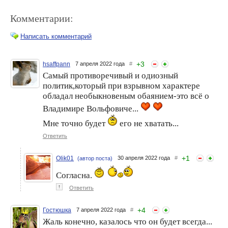
Комментарии:
Написать комментарий
+
3
hsaffpann
7 апреля 2022 года
#
Самый противоречивый и одиозный
С Владимира
Владимир Жириновский
политик,который при взрывном характере
Жириновского в ходе
считает, что он прожил
обладал необыкновеным обаянием-это всё о
дебатов сползли штаны
свою жизнь на тройку
Владимире Вольфовиче...
Мне точно будет
его не хватать...
Ответить
+
1
Olik01
30 апреля 2022 года
#
(автор поста)
Согласна.
↑
Ответить
Ушел из жизни Ларри Кинг
Ушел из жизни Борис
Грачевский
+
4
Гостюшка
7 апреля 2022 года
#
Жаль конечно, казалось что он будет всегда...