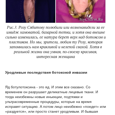
Рис.3. Розу Сябитову полюбили или возненавидели за ее
имидж хамоватой, базарной тетки, и хотя она внешне
сильно изменилась, ее натура берет верх над ботоксом и
пластиком. Но мы, зрители, любим ту Розу, которая
запомнилась нам крикливой и нелепой свахой. Хотя в
реальной жизни она умная, по-своему красивая,
интересная женщина
Уродливые последствия ботоксной инвазии
Яд ботулотоксина - это яд. И этим все сказано. Со
временем он разрушает деликатные лицевые ткани. И
тогда неизбежны новые иньекции, подтяжки и
ультрасовременные процедуры, которые на время
исправят ситуацию. А потом лицо неизбежно «поедет» или
«раздуется», или просто станет уродливым. И бывшая