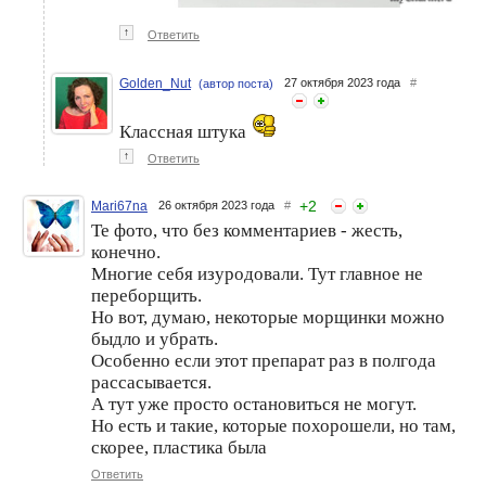
↑
Ответить
Golden_Nut
27 октября 2023 года
#
(автор поста)
Классная штука
↑
Ответить
+
2
Mari67na
26 октября 2023 года
#
Те фото, что без комментариев - жесть,
конечно.
Многие себя изуродовали. Тут главное не
переборщить.
Но вот, думаю, некоторые морщинки можно
быдло и убрать.
Особенно если этот препарат раз в полгода
рассасывается.
А тут уже просто остановиться не могут.
Но есть и такие, которые похорошели, но там,
скорее, пластика была
Ответить