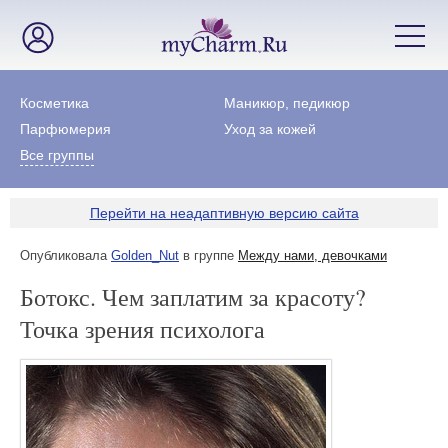
Косметика
Маникюр, педикюр
Парфюмерия
Уход за кожей
Все группы
Перейти на неадаптивную версию сайта
Опубликовала
Golden_Nut
в группе
Между нами, девочками
Ботокс. Чем заплатим за красоту?
Точка зрения психолога