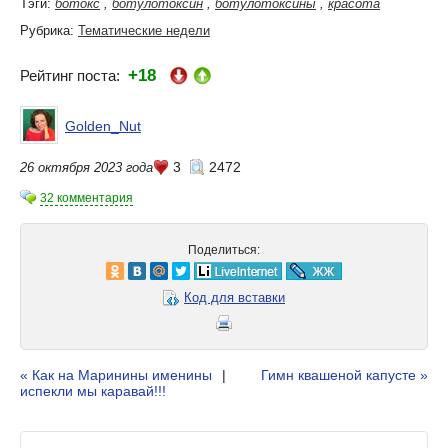
Тэги:
ботокс
,
ботулотоксин
,
ботулотоксины
,
красота
Рубрика:
Тематические недели
+18
Рейтинг поста:
Golden_Nut
3
2472
26 октября 2023 года
32 комментария
Поделиться:
Код для вставки
« Как на Маринины именины
|
Гимн квашеной капусте »
испекли мы каравай!!!