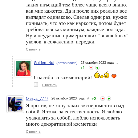
таких инъекций тем более чаще всего видно,
как мне кажется. Да и после них реально все
выглядят одинаково. Сделав один раз, нужно
понимать, что это как наркотик, потом будет
требоваться как минимум, каждые полгода.
Ну и неудачные примеры таких "волшебных"
уколов, к сожалению, нередки.
Ответить
Golden_Nut
27 октября 2023 года
#
(автор поста)
+
1
Спасибо за комментарий!
↑
Ответить
+
3
Olesya_7777
26 октября 2023 года
#
Я против, не хочу таких экспериментов над
собой. Я тоже за естественность. Я люблю
ухаживать за собой, люблю использовать
много декоративной косметики
Ответить