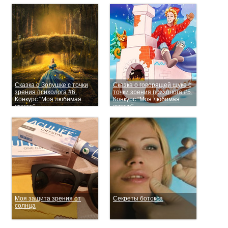
Сказка о Золушке с точки
Сказка о говорящей щуке с
зрения психолога #6.
точки зрения психолога #5.
Конкурс "Моя любимая
Конкурс "Моя любимая
сказка"
сказка"
Моя защита зрения от
Секреты ботокса
солнца