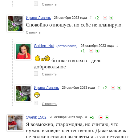
↑
Ответить
+
2
Ирина Ливень
26 октября 2023 года
#
Спокойно отношусь, но себе не планирую.
Ответить
Golden_Nut
26 октября 2023 года
#
(автор поста)
+
1
ботокс и колхоз - дело
добровольное
↑
Ответить
+
2
Ирина Ливень
26 октября 2023 года
#
↑
Ответить
+
3
Swetik 1502
26 октября 2023 года
#
Я возможно, старомодна, но считаю, что
нужно выглядеть естественно. Даже макияж
не должен сильно выделяться, а уж результат