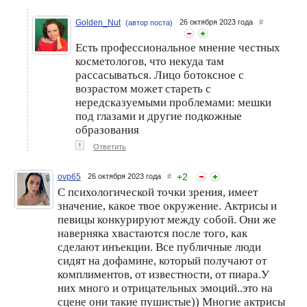
Golden_Nut
26 октября 2023 года
#
(автор поста)
Есть профессиональное мнение честных
косметологов, что некуда там
рассасываться. Лицо ботоксное с
возрастом может стареть с
нередсказуемыми проблемами: мешки
под глазами и другие подкожные
образования
↑
Ответить
+
2
ovp65
26 октября 2023 года
#
С психологической точки зрения, имеет
значение, какое твое окружение. Актрисы и
певицы конкурируют между собой. Они же
наверняка хвастаются после того, как
сделают инъекции. Все публичные люди
сидят на дофамине, который получают от
комплиментов, от известности, от пиара.У
них много и отрицательных эмоций..это на
сцене они такие пушистые)) Многие актрисы