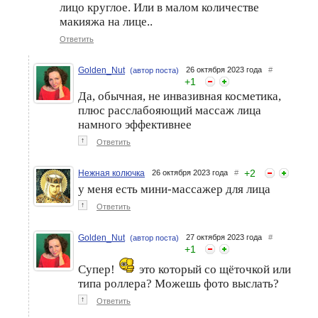
лицо круглое. Или в малом количестве
макияжа на лице..
Ответить
Golden_Nut
26 октября 2023 года
#
(автор поста)
+
1
Да, обычная, не инвазивная косметика,
плюс расслабояющий массаж лица
намного эффективнее
↑
Ответить
+
2
Нежная колючка
26 октября 2023 года
#
у меня есть мини-массажер для лица
↑
Ответить
Golden_Nut
27 октября 2023 года
#
(автор поста)
+
1
Супер!
это который со щёточкой или
типа роллера? Можешь фото выслать?
↑
Ответить