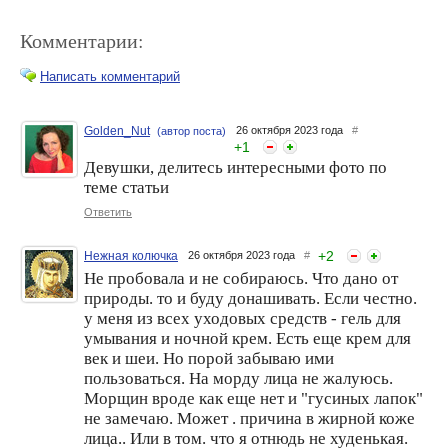
Комментарии:
Написать комментарий
Golden_Nut
26 октября 2023 года
#
(автор поста)
+
1
Интервью после инъекции
Девушки, делитесь интересными фото по
Ботокс : страсть к яду
ботокса
теме статьи
Ответить
+
2
Нежная колючка
26 октября 2023 года
#
Не пробовала и не собираюсь. Что дано от
природы. то и буду донашивать. Если честно.
у меня из всех уходовых средств - гель для
умывания и ночной крем. Есть еще крем для
век и шеи. Но порой забываю ими
пользоваться. На морду лица не жалуюсь.
Нейротоксик... Ботоксик. Я
Ботокс: известные факты
Морщин вроде как еще нет и "гусиных лапок"
уколов не боюсь. Личные
впечатления от
не замечаю. Может . причина в жирной коже
процедуры.
лица.. Или в том. что я отнюдь не худенькая.