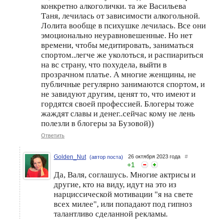
конкретно алкоголички. та же Васильева
Таня, лечилась от зависимости алкогольной.
Лолита вообще в психушке лечилась. Все они
эмоционально неуравновешенные. Но нет
времени, чтобы медитировать, заниматься
спортом..легче же уколоться, и распиариться
на вс страну, что похудела, выйти в
прозрачном платье. А многие женщины, не
публичные регулярно занимаются спортом, и
не завидуют другим, ценят то, что имеют и
гордятся своей профессией. Блогеры тоже
жаждят славы и денег..сейчас кому не лень
полезли в блогеры за Бузовой))
Ответить
Golden_Nut
26 октября 2023 года
#
(автор поста)
+
1
Да, Валя, соглашусь. Многие актрисы и
другие, кто на виду, идут на это из
нарциссической мотивации "я на свете
всех милее", или попадают под гипноз
талантливо сделанной рекламы.