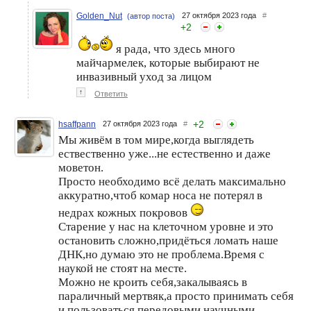
Golden_Nut
27 октября 2023 года
#
(автор поста)
+
2
я рада, что здесь много
майчармелек, которые выбирают не
инвазивный уход за лицом
↑
Ответить
+
2
hsaffpann
27 октября 2023 года
#
Мы живём в том мире,когда выглядеть
ествественно уже...не естественно и даже
моветон.
Просто необходимо всё делать максимально
аккуратно,чтоб комар носа не потерял в
недрах кожных покровов
Старение у нас на клеточном уровне и это
остановить сложно,придёться ломать наше
ДНК,но думаю это не проблема.Время с
наукой не стоят на месте.
Можно не кроить себя,закалываясь в
параличный мертвяк,а просто принимать себя
и пользоваться передовыми научными