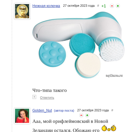
+
1
Нежная колючка
27 октября 2023 года
#
Что-типа такого
↑
Ответить
Golden_Nut
27 октября 2023 года
#
(автор поста)
Ааа, мой орифлеймовский в Новой
Зеландии остался. Обожаю его