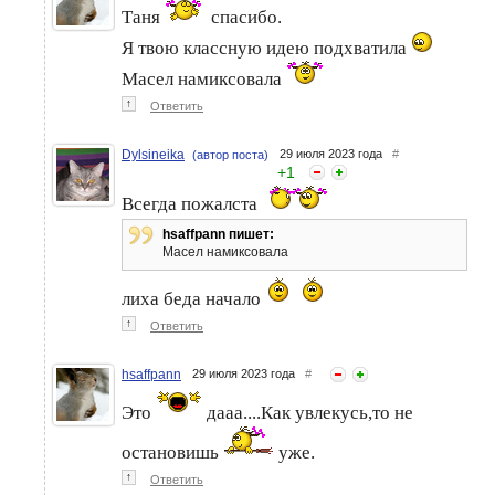
Таня
спасибо.
Я твою классную идею подхватила
Масел намиксовала
↑
Ответить
Dylsineika
29 июля 2023 года
#
(автор поста)
+
1
Всегда пожалста
hsaffpann пишет:
Масел намиксовала
лиха беда начало
↑
Ответить
hsaffpann
29 июля 2023 года
#
Это
дааа....Как увлекусь,то не
остановишь
уже.
↑
Ответить