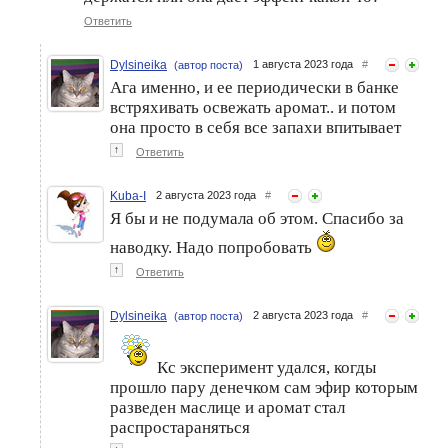
Ответить
Dylsineika
1 августа 2023 года
#
(автор поста)
Ага именно, и ее периодически в банке
встряхивать освежать аромат.. и потом
она просто в себя все запахи впитывает
↑
Ответить
Kuba-I
2 августа 2023 года
#
Я бы и не подумала об этом. Спасибо за
наводку. Надо попробовать
↑
Ответить
Dylsineika
2 августа 2023 года
#
(автор поста)
Кс эксперимент удался, когды
прошло пару денечком сам эфир которым
разведен маслице и аромат стал
распростараняться