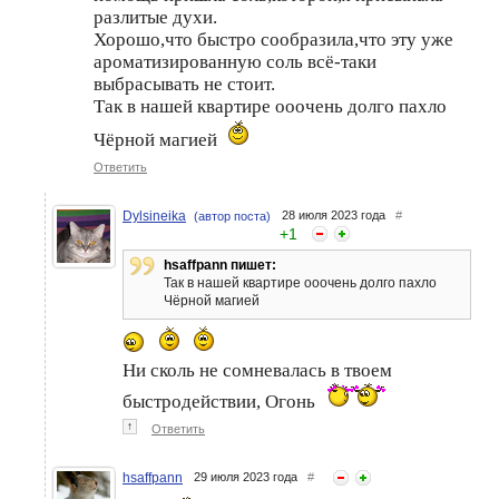
разлитые духи.
Хорошо,что быстро сообразила,что эту уже
Рыба запеченная в соли
20 применений обычной
ароматизированную соль всё-таки
пищевой соли
выбрасывать не стоит.
Так в нашей квартире ооочень долго пахло
Чёрной магией
Ответить
Dylsineika
28 июля 2023 года
#
(автор поста)
+
1
hsaffpann пишет:
Так в нашей квартире ооочень долго пахло
Чёрной магией
Ни сколь не сомневалась в твоем
быстродействии, Огонь
↑
Ответить
hsaffpann
29 июля 2023 года
#