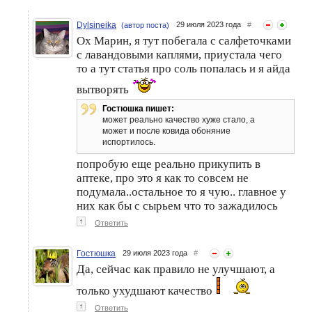
Dylsineika
29 июля 2023 года
#
(автор поста)
Ох Марин, я тут побегала с салфеточками
с лавандовыми каплями, приустала чего
то а тут статья про соль попалась и я айда
вытворять
Гостюшка пишет:
может реально качество хуже стало, а
может и после ковида обоняние
испортилось.
попробую еще реально прикупить в
аптеке, про это я как то совсем не
подумала..остальное то я чую.. главное у
них как бы с сырьем что то зажадилось
↑
Ответить
Гостюшка
29 июля 2023 года
#
Да, сейчас как правило не улучшают, а
только ухудшают качество
↑
Ответить