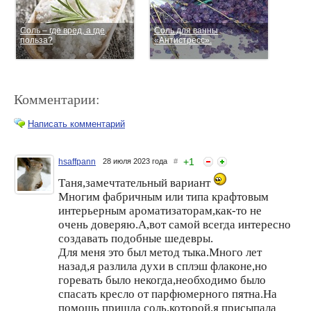
Соль – где вред, а где
Соль для ванны
польза?
«Антистресс».
Комментарии:
Написать комментарий
+
1
hsaffpann
28 июля 2023 года
#
Таня,замечтательный вариант
Как уменьшить
Молочная соль для ванны.
потребление соли?
Многим фабричным или типа крафтовым
интерьерным ароматизаторам,как-то не
очень доверяю.А,вот самой всегда интересно
создавать подобные шедевры.
Для меня это был метод тыка.Много лет
назад,я разлила духи в сплэш флаконе,но
горевать было некогда,необходимо было
спасать кресло от парфюмерного пятна.На
помощь пришла соль,которой,я присыпала