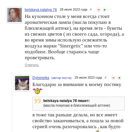
belskaya natalya 78
28 июля 2023 года
#
На кухонном столе у меня всегда стоит
ароматическая лампа (масла покупаю в
близлежащей аптеке), на время лета - букеты
из свежих цветов ( из своего сада, огорода), а
во время зимы использую освежитель
воздуха марки "Sinergetic" или что-то
подобное. Вообще стараюсь чаще
проветривать.
Ответить
Dylsineika
29 июля 2023 года
#
(автор поста)
Благодарю за внимание к моему постику
belskaya natalya 78 пишет:
(масла покупаю в близлежащей аптеке)
я тоже так раньше делала, но все имеет
свойство заканчиваться, а пошла за новой
серией очень разочаровалась , как будто