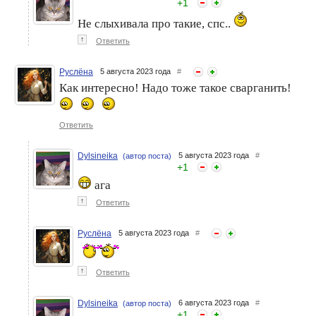
+
1
Не слыхивала про такие, спс..
↑
Ответить
Руслёна
5 августа 2023 года
#
Как интересно! Надо тоже такое сварганить!
Ответить
Dylsineika
5 августа 2023 года
#
(автор поста)
+
1
ага
↑
Ответить
Руслёна
5 августа 2023 года
#
↑
Ответить
Dylsineika
6 августа 2023 года
#
(автор поста)
+
1