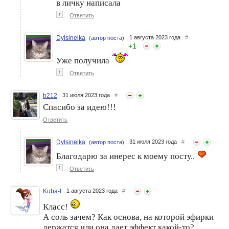
в личку написала
↑
Ответить
Dylsineika
1 августа 2023 года
#
(автор поста)
+
1
Уже получила
↑
Ответить
b212
31 июля 2023 года
#
Спасибо за идею!!!
Ответить
Dylsineika
31 июля 2023 года
#
(автор поста)
Благодарю за инерес к моему посту..
↑
Ответить
Kuba-I
1 августа 2023 года
#
Класс!
А соль зачем? Как основа, на которой эфирки
держатся или она дает эффект какой-то?