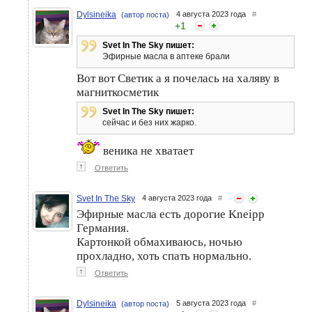
Dylsineika
4 августа 2023 года
#
(автор поста)
+
1
Svet In The Sky пишет:
Эфирные масла в аптеке брали
Вот вот Светик а я почелась на халяву в
магниткосметик
Svet In The Sky пишет:
сейчас и без них жарко.
веника не хватает
↑
Ответить
Svet In The Sky
4 августа 2023 года
#
Эфирные масла есть дорогие Kneipp
Германия.
Картонкой обмахиваюсь, ночью
прохладно, хоть спать нормально.
↑
Ответить
Dylsineika
5 августа 2023 года
#
(автор поста)