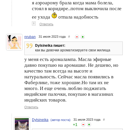
я аэроарому брала когда мама болела,
стоял в коридире..потом выключила после
ее ухода
отпала надобность
↑
Ответить
nruban
31 июля 2023 года
#
Dylsineika пишет:
как вы девочки ароматизируете свои жилища
у меня есть аромалампа. Масла эфирные
давно покупаю на аромашке. Не дешево, но
качество там всегда на высоте и
натуральность. Сейчас масла появились в
Фаберлике, тоже хорошие.Но там их не
много. И еще очень люблю поджигать
индийские палочки, покупаю в магазинах
индийских товаров.
Ответить
Dylsineika
31 июля 2023 года
#
(автор поста)
+
1