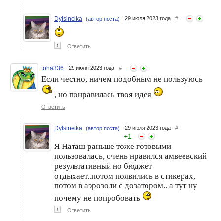
Dylsineika
29 июля 2023 года
#
(автор поста)
↑
Ответить
toha336
29 июля 2023 года
#
Если честно, ничем подобным не пользуюсь
, но понравилась твоя идея
Ответить
Dylsineika
29 июля 2023 года
#
(автор поста)
+
1
Я Наташ раньше тоже готовыми
пользовалась, очень нравился амвеевский
результативный но бюджет
отдыхает..потом появились в стикерах,
потом в аэрозоли с дозатором.. а тут ну
почему не попробовать
↑
Ответить