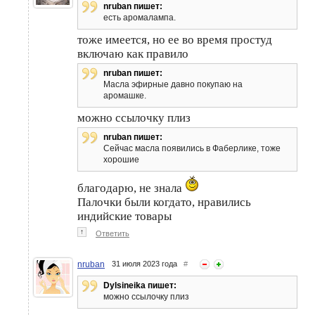
nruban пишет:
есть аромалампа.
тоже имеется, но ее во время простуд
включаю как правило
nruban пишет:
Масла эфирные давно покупаю на
аромашке.
можно ссылочку плиз
nruban пишет:
Сейчас масла появились в Фаберлике, тоже
хорошие
благодарю, не знала
Палочки были когдато, нравились
индийские товары
↑
Ответить
nruban
31 июля 2023 года
#
Dylsineika пишет:
можно ссылочку плиз