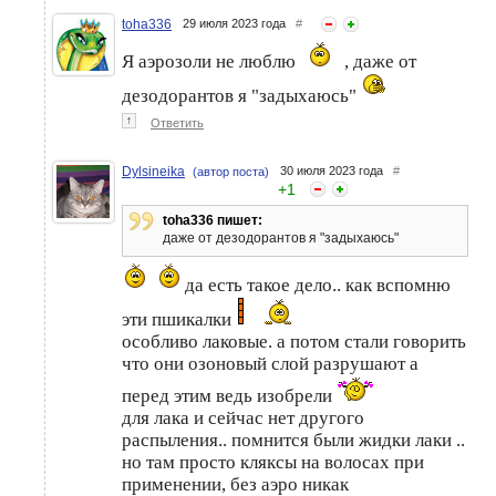
toha336
29 июля 2023 года
#
Я аэрозоли не люблю
, даже от
дезодорантов я "задыхаюсь"
↑
Ответить
Dylsineika
30 июля 2023 года
#
(автор поста)
+
1
toha336 пишет:
даже от дезодорантов я "задыхаюсь"
да есть такое дело.. как вспомню
эти пшикалки
особливо лаковые. а потом стали говорить
что они озоновый слой разрушают а
перед этим ведь изобрели
для лака и сейчас нет другого
распыления.. помнится были жидки лаки ..
но там просто кляксы на волосах при
применении, без аэро никак