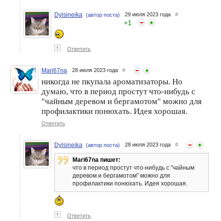
Dylsineika
29 июля 2023 года
#
(автор поста)
+
1
↑
Ответить
Mari67na
28 июля 2023 года
#
никогда не пкупала ароматизаторы. Но
думаю, что в период простут что-нибудь с
"чайным деревом и бергамотом" можно для
профилактики понюхать. Идея хорошая.
Ответить
Dylsineika
28 июля 2023 года
#
(автор поста)
Mari67na пишет:
что в период простут что-нибудь с "чайным
деревом и бергамотом" можно для
профилактики понюхать. Идея хорошая.
↑
Ответить