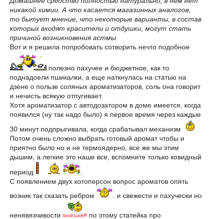
Домашнее средство полностью натурально, в нем нет
никакой химии. А что касается магазинных аналогов,
то бытует мнение, что некоторые варианты, в состав
которых входят красители и отдушки, могут стать
причиной возникновения астмы.
Вот и я решила попробовать сотворить нечто подобное
полезно пахучее и бюджетное, как то
поднадоели пшикалки, а еще наткнулась на статью на
дзене о пользе соляных ароматизаторов, соль она говорит
и нечисть всякую отпугивает.
Хотя ароматизатор с автодозатором в доме имеется, когда
появился (ну так надо было) я первое время через каждые
30 минут подпрыгивала, когда срабатывал механизм
Потом очень сложно выбрать готовый аромат чтобы и
приятно было но и не термоядерно, все же мы этим
дышим, а легкие это наше все, вспомните только ковидный
период
.
С появлением двух котоперсон вопрос ароматов опять
возник так сказать ребром
. и свежести и пахучески но
ненявязчивости
по этому статейка про