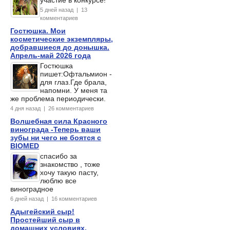
участие в конкурсе!
5 дней назад | 13
комментариев
Гостюшка. Мои
косметические экземпляры,
добравшиеся до донышка.
Апрель-май 2026 года
Гостюшка
пишет:Офтальмион -
для глаз.Где брала,
напомни. У меня та
же проблема периодически.
4 дня назад | 26 комментариев
Волшебная сила Красного
винограда -Теперь ваши
зубы ни чего не боятся с
BIOMED
спасибо за
знакомство , тоже
хочу такую пасту,
люблю все
виноградное
6 дней назад | 16 комментариев
Адыгейский сыр!
Простейший сыр в
домашних условиях,