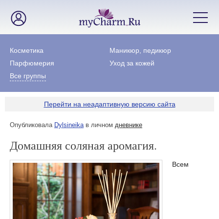
Косметика
Маникюр, педикюр
Парфюмерия
Уход за кожей
Все группы
Перейти на неадаптивную версию сайта
Опубликовала
Dylsineika
в личном
дневнике
Домашняя соляная аромагия.
Всем