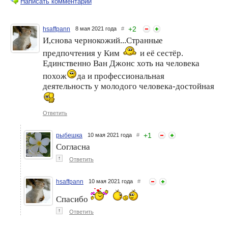
Написать комментарий
+
2
hsaffpann
8 мая 2021 года
#
И,снова чернокожий...Странные
Ким Кардашьян
В новой фотосессии Леди
предпочтения у Ким
и её сестёр.
поделилась с
Гага выглядит как Ким
поклонниками новым ярким
Кардашьян
Единственно Ван Джонс хоть на человека
образом
похож
да и профессиональная
деятельность у молодого человека-достойная
Ответить
+
1
рыбешка
10 мая 2021 года
#
Согласна
↑
Кортни Кардашьян с Меган
Ответить
У Илона Маска появилась
Фокс снялись в новой
новая возлюбленная
рекламной кампании
бренда Ким Кардашьян
hsaffpann
10 мая 2021 года
#
Спасибо
↑
Ответить