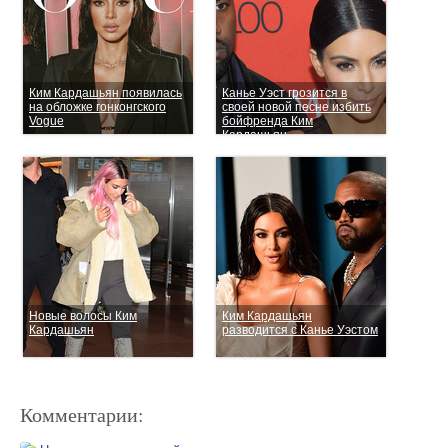
Ким Кардашьян появилась
Канье Уэст грозится в
на обложке гонконгского
своей новой песне избить
Vogue
бойфренда Ким
Кардашьян
Новые волосы Ким
Ким Кардашьян
Кардашьян
разводится с Канье Уэстом
Комментарии: