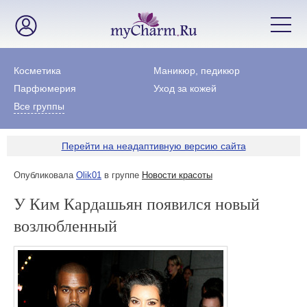
Косметика
Маникюр, педикюр
Парфюмерия
Уход за кожей
Все группы
Перейти на неадаптивную версию сайта
Опубликовала
Olik01
в группе
Новости красоты
У Ким Кардашьян появился новый
возлюбленный