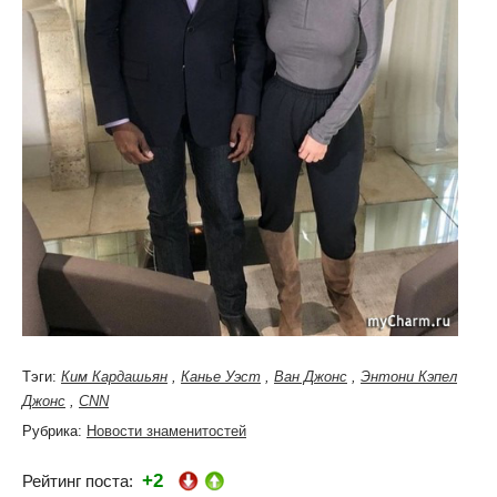
Тэги:
Ким Кардашьян
,
Канье Уэст
,
Ван Джонс
,
Энтони Кэпел
Джонс
,
CNN
Рубрика:
Новости знаменитостей
+2
Рейтинг поста: