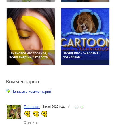
Банановое настроение,
Зарядилась энергией и
заряд энергии и красота
позитивом!
Комментарии:
Написать комментарий
Гостюшка
6 мая 2020 года
#
Бодрящий гель для душа -
Заряд свежести и энергии с
заряд энергии на весь день
гелем для душа СИЛА
Ответить
МОРЕЙ от REPHARM