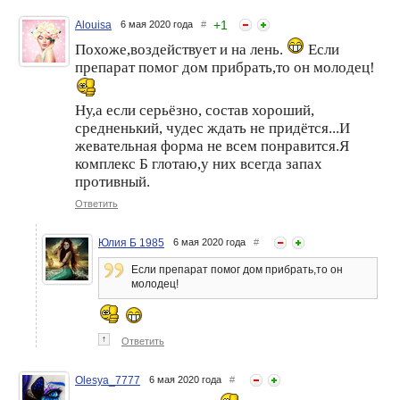
+
1
Alouisa
6 мая 2020 года
#
Похоже,воздействует и на лень.
Если
препарат помог дом прибрать,то он молодец!
Ну,а если серьёзно, состав хороший,
средненький, чудес ждать не придётся...И
жевательная форма не всем понравится.Я
комплекс Б глотаю,у них всегда запах
Как зарядится энергией на
Красивые волосы с
целый день
Фаберлик
противный.
Ответить
Юлия Б 1985
6 мая 2020 года
#
Если препарат помог дом прибрать,то он
молодец!
↑
Ответить
Olesya_7777
6 мая 2020 года
#