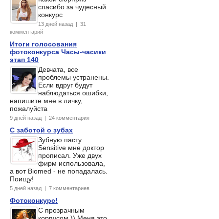
спасибо за чудесный
конкурс
13 дней назад | 31
комментарий
Итоги голосования
фотоконкурса Часы-часики
этап 140
Девчата, все
проблемы устранены.
Если вдруг будут
наблюдаться ошибки,
напишите мне в личку,
пожалуйста
9 дней назад | 24 комментария
С заботой о зубах
Зубную пасту
Sensitive мне доктор
прописал. Уже двух
фирм использовала,
а вот Biomed - не попадалась.
Поищу!
5 дней назад | 7 комментариев
Фотоконкурс!
С прозрачным
корпусом.)) Меня это