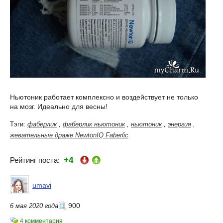
Ньютоник работает комплексно и воздействует не только
на мозг. Идеально для весны!
Тэги:
фаберлик
,
фаберлик ньютоник
,
ньютоник
,
энергия
,
жевательные драже NewtonIQ Faberlic
+4
Рейтинг поста:
umavi
900
6 мая 2020 года
4 комментария