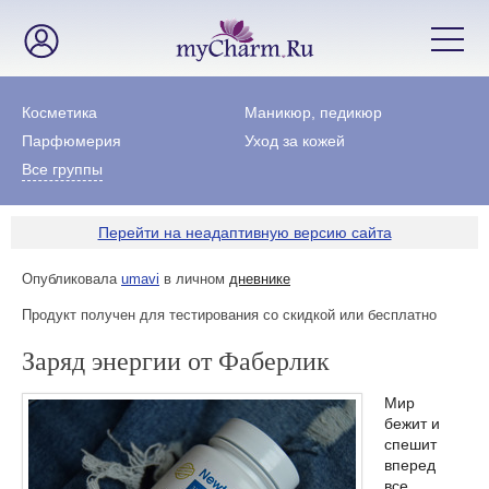
Косметика
Маникюр, педикюр
Парфюмерия
Уход за кожей
Все группы
Перейти на неадаптивную версию сайта
Опубликовала
umavi
в личном
дневнике
Продукт получен для тестирования со скидкой или бесплатно
Заряд энергии от Фаберлик
Мир
бежит и
спешит
вперед
все