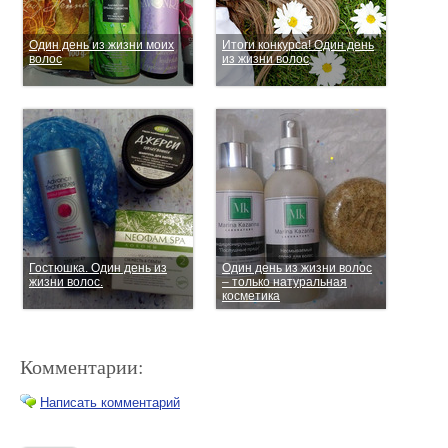
Один день из жизни моих
Итоги конкурса! Один день
волос
из жизни волос
Гостюшка. Один день из
Один день из жизни волос
жизни волос.
– только натуральная
косметика
Комментарии:
Написать комментарий