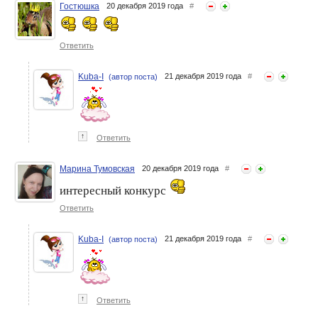
Гостюшка
20 декабря 2019 года
#
Svet In The Sky. Один день
Изабелла3175. Один
из жизни волос.
будний день из жизни
Ответить
волос.
Kuba-I
21 декабря 2019 года
#
(автор поста)
↑
Ответить
Марина Тумовская
20 декабря 2019 года
#
Alouisa. Конкурс. Один день
интересный конкурс
Изабелла 3175. Один
из жизни волос. Мой уход
выходной день из жизни
за волосами.
Ответить
моих волос
Kuba-I
21 декабря 2019 года
#
(автор поста)
↑
Ответить