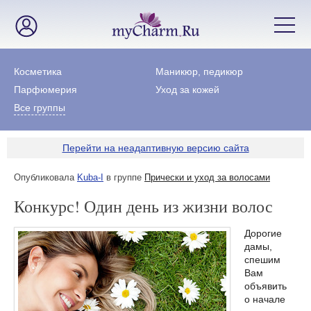
Косметика
Маникюр, педикюр
Парфюмерия
Уход за кожей
Все группы
Перейти на неадаптивную версию сайта
Опубликовала
Kuba-I
в группе
Прически и уход за волосами
Конкурс! Один день из жизни волос
Дорогие
дамы,
спешим
Вам
объявить
о начале