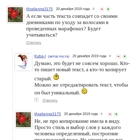
Изабелла3175
20 декабря 2019 года
#
А если часть текста совпадет со своими
дневниками по уходу за волосами в
проведенных марафонах? Будет
учитываться?
Ответить
Kuba-I
20 декабря 2019 года
#
(автор поста)
Думаю, это будет не совсем хорошо. Кто-
то пишет новый текст, а кто-то копирует
старый.
Можно же отредактировать текст, чтобы
он был уникальный.
↑
Ответить
Изабелла3175
20 декабря 2019 года
#
Не, не про копирование имела в виду.
Просто стиль и выбор слов у каждого
человека определенный, построение
предложений тоже. Не специально так