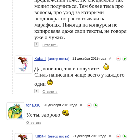
может получиться. Тем более тема про
волосы, про уход за которыми
неоднократно рассказывали на
марафонах. Никогда на конкурсы не
копировала даже свои тексты, не говоря
уже о чужих.
↑
Ответить
Kuba-I
21 декабря 2019 года
#
(автор поста)
Да, конечно, так и получится.
Стиль написания чаще всего у каждого
один
↑
Ответить
toha336
20 декабря 2019 года
#
Ух ты, здорово
Ответить
Kuba-I
21 декабря 2019 года
#
(автор поста)