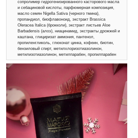
сопролимер гидрогенизированного касторового масла
и себациновой кислоты, парфюмерная композиция,
масло семян Nigella Sativa (черного тмина),
пропандиол, биофлавоноид, экстракт Brassica
Oleracea Italica (брокколи), экстракт листьев Aloe
Barbadensis (алоэ), ниацинамид, экстракты дрожжей и
каштана, глициризат аммония, пантенол,
пропиленгликоль, глюконат цинка, кофеин, биотин,
бензиловый спирт, метилхлоризотиазолинон,
метилизотиазолинон, метилпарабен, пропилпарабен