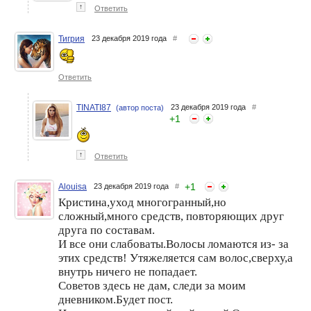
↑
Ответить
Тигрия
23 декабря 2019 года
#
Ответить
TINATI87
23 декабря 2019 года
#
(автор поста)
+
1
↑
Ответить
+
1
Alouisa
23 декабря 2019 года
#
Кристина,уход многогранный,но
сложный,много средств, повторяющих друг
друга по составам.
И все они слабоваты.Волосы ломаются из- за
этих средств! Утяжеляется сам волос,сверху,а
внутрь ничего не попадает.
Советов здесь не дам, следи за моим
дневником.Будет пост.