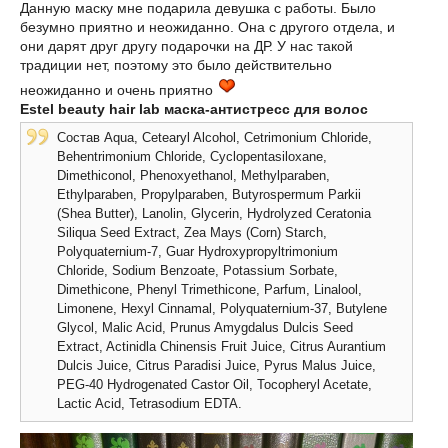
Данную маску мне подарила девушка с работы. Было
безумно приятно и неожиданно. Она с другого отдела, и
они дарят друг другу подарочки на ДР. У нас такой
традиции нет, поэтому это было действительно
неожиданно и очень приятно
Estel beauty hair lab маска-антистресс для волос
Состав Aqua, Cetearyl Alcohol, Cetrimonium Chloride,
Behentrimonium Chloride, Cyclopentasiloxane,
Dimethiconol, Phenoxyethanol, Methylparaben,
Ethylparaben, Propylparaben, Butyrospermum Parkii
(Shea Butter), Lanolin, Glycerin, Hydrolyzed Ceratonia
Siliqua Seed Extract, Zea Mays (Corn) Starch,
Polyquaternium-7, Guar Hydroxypropyltrimonium
Chloride, Sodium Benzoate, Potassium Sorbate,
Dimethicone, Phenyl Trimethicone, Parfum, Linalool,
Limonene, Hexyl Cinnamal, Polyquaternium-37, Butylene
Glycol, Malic Acid, Prunus Amygdalus Dulcis Seed
Extract, Actinidla Chinensis Fruit Juice, Citrus Aurantium
Dulcis Juice, Citrus Paradisi Juice, Pyrus Malus Juice,
PEG-40 Hydrogenated Castor Oil, Tocopheryl Acetate,
Lactic Acid, Tetrasodium EDTA.