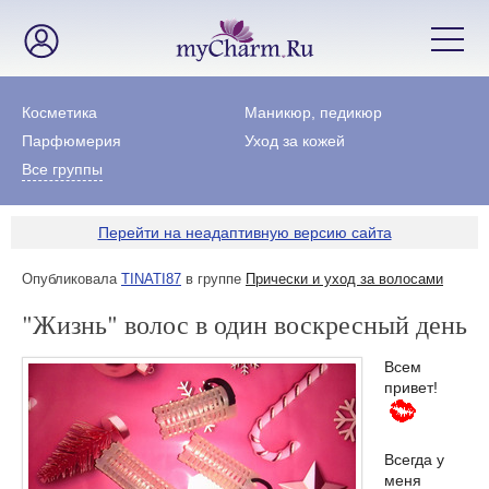
Косметика
Маникюр, педикюр
Парфюмерия
Уход за кожей
Все группы
Перейти на неадаптивную версию сайта
Опубликовала
TINATI87
в группе
Прически и уход за волосами
"Жизнь" волос в один воскресный день
Всем
привет!
Всегда у
меня