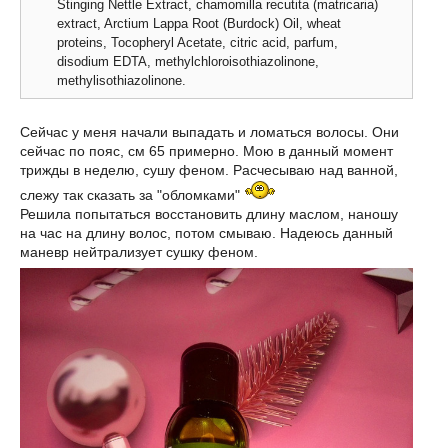
Stinging Nettle Extract, chamomilla recutita (matricaria)
extract, Arctium Lappa Root (Burdock) Oil, wheat
proteins, Tocopheryl Acetate, citric acid, parfum,
disodium EDTA, methylchloroisothiazolinone,
methylisothiazolinone.
Сейчас у меня начали выпадать и ломаться волосы. Они
сейчас по пояс, см 65 примерно. Мою в данный момент
трижды в неделю, сушу феном. Расчесываю над ванной,
слежу так сказать за "обломками"
Решила попытаться восстановить длину маслом, наношу
на час на длину волос, потом смываю. Надеюсь данный
маневр нейтрализует сушку феном.