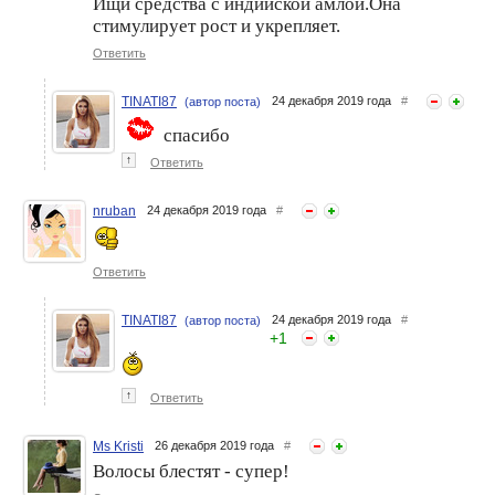
Ищи средства с индийской амлой.Она
стимулирует рост и укрепляет.
Ответить
TINATI87
24 декабря 2019 года
#
(автор поста)
спасибо
↑
Ответить
nruban
24 декабря 2019 года
#
Ответить
TINATI87
24 декабря 2019 года
#
(автор поста)
+
1
↑
Ответить
Ms Kristi
26 декабря 2019 года
#
Волосы блестят - супер!