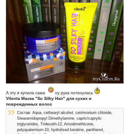
А эту я купила сама
ну рука потянулась
Vilenta Маска "So Silky Hair" для сухих и
поврежденных волос
Состав: Aqua, cethearyl alcohol, cetrimonium chloride,
Stearamidopropyl Dimethylamine, capric/caprylic
triglycerides, Trideceth-12, Amodimethicone,
polyquaternium-10, hydrolised keratine, panthenol,