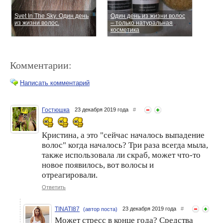
Svet In The Sky. Один день
Один день из жизни волос
из жизни волос.
– только натуральная
косметика
Комментарии:
Написать комментарий
Гостюшка
23 декабря 2019 года
#
Изабелла3175. Один
Конкурс! Один день из
будний день из жизни
Кристина, а это "сейчас началось выпадение
жизни волос
волос.
волос" когда началось? Три раза всегда мыла,
также использовала ли скраб, может что-то
новое появилось, вот волосы и
отреагировали.
Ответить
TINATI87
23 декабря 2019 года
#
(автор поста)
Может стресс в конце года? Средства