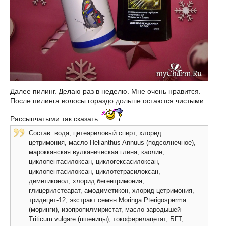
Далее пилинг. Делаю раз в неделю. Мне очень нравится.
После пилинга волосы гораздо дольше остаются чистыми.
Рассыпчатыми так сказать
Состав: вода, цетеариловый спирт, хлорид
цетримония, масло Helianthus Annuus (подсолнечное),
марокканская вулканическая глина, каолин,
циклопентасилоксан, циклогексасилоксан,
циклопентасилоксан, циклотетрасилоксан,
диметиконол, хлорид бегентримония,
глицерилстеарат, амодиметикон, хлорид цетримония,
тридецет-12, экстракт семян Moringa Pterigosperma
(моринги), изопропилмиристат, масло зародышей
Triticum vulgare (пшеницы), токоферилацетат, БГТ,