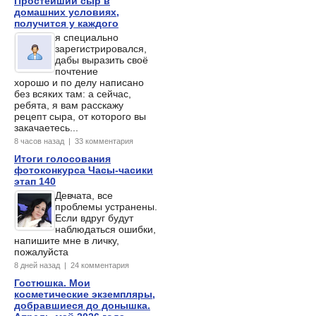
Простейший сыр в
домашних условиях,
получится у каждого
я специально
зарегистрировался,
дабы выразить своё
почтение
хорошо и по делу написано
без всяких там: а сейчас,
ребята, я вам расскажу
рецепт сыра, от которого вы
закачаетесь...
8 часов назад | 33 комментария
Итоги голосования
фотоконкурса Часы-часики
этап 140
Девчата, все
проблемы устранены.
Если вдруг будут
наблюдаться ошибки,
напишите мне в личку,
пожалуйста
8 дней назад | 24 комментария
Гостюшка. Мои
косметические экземпляры,
добравшиеся до донышка.