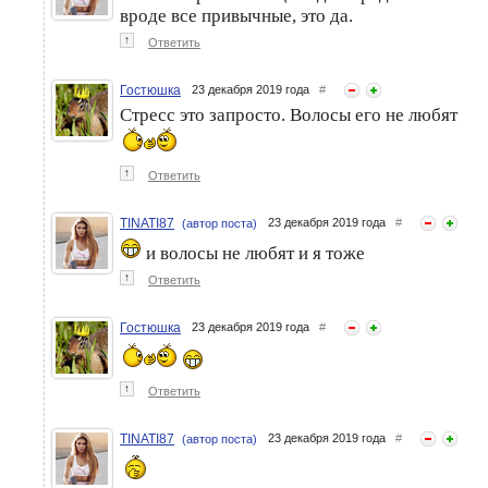
вроде все привычные, это да.
Изабелла 3175. Один
Итоги конкурса! Один день
↑
Ответить
выходной день из жизни
из жизни волос
моих волос
Гостюшка
23 декабря 2019 года
#
Стресс это запросто. Волосы его не любят
↑
Ответить
TINATI87
23 декабря 2019 года
#
(автор поста)
и волосы не любят и я тоже
↑
Ответить
Гостюшка
23 декабря 2019 года
#
↑
Ответить
TINATI87
23 декабря 2019 года
#
(автор поста)