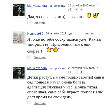
Ms_Alexandra
28 октября 2017 года
#
(автор поста)
+
1
Даа, я снова с вами)) я скучала
↑
Ответить
+
1
Ирина1980
28 октября 2017 года
#
Я тоже по тебе соскучилась уже! Как вы
там растете? Присоединяйся к нам
скорее!!!
↑
Ответить
Ms_Alexandra
28 октября 2017 года
#
(автор поста)
+
1
Детки растут, а маме только заботы) сын в
сад пошел и начал очень болеть,
адаптация сложная у нас. Дочка тихая,
спокойная, сама себе играет, ползает, мне
даёт время на свои дела)
↑
Ответить