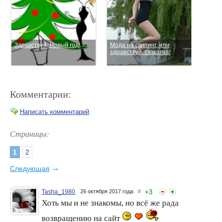
Здравствуй, Новый год!
Мода на скипинг, или
здравствуй, скакалка!
Комментарии:
Написать комментарий
Страницы:
1
2
Да здравствует мыло
Здравствуйте! Или сага о
душистое!
том, что я здесь забыла!:)
→
Следующая
+
3
Tasha_1980
26 октября 2017 года
#
Хоть мы и не знакомы, но всё же рада
возвращению на сайт