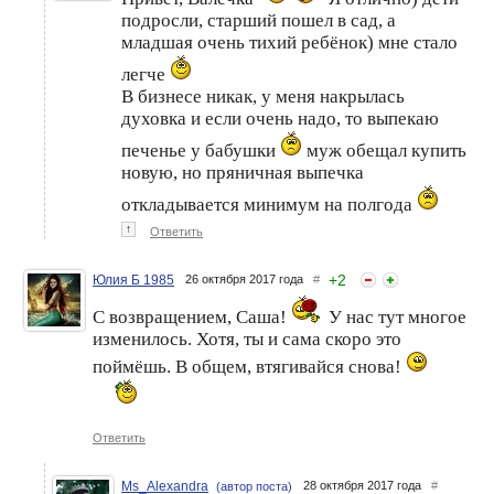
подросли, старший пошел в сад, а
младшая очень тихий ребёнок) мне стало
легче
В бизнесе никак, у меня накрылась
духовка и если очень надо, то выпекаю
печенье у бабушки
муж обещал купить
новую, но пряничная выпечка
откладывается минимум на полгода
↑
Ответить
+
2
Юлия Б 1985
26 октября 2017 года
#
С возвращением, Саша!
У нас тут многое
изменилось. Хотя, ты и сама скоро это
поймёшь. В общем, втягивайся снова!
Ответить
Ms_Alexandra
28 октября 2017 года
#
(автор поста)