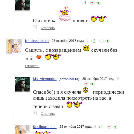
+
1
Оксаночка
привет
↑
Ответить
+
2
Kristinaromule
27 октября 2017 года
#
Сашуль , с возвращением
скучали без
тебя
Ответить
Ms_Alexandra
28 октября 2017 года
#
(автор поста)
Спасибо)) и я скучала
периодически
лишь заходила посмотреть на вас, а
теперь с вами
↑
Ответить
+
1
Kristinaromule
28 октября 2017 года
#