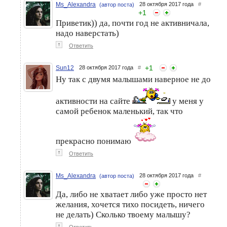
Ms_Alexandra
28 октября 2017 года
#
(автор поста)
+
1
Приветик)) да, почти год не активничала,
надо наверстать)
↑
Ответить
+
1
Sun12
28 октября 2017 года
#
Ну так с двумя малышами наверное не до
активности на сайте
у меня у
самой ребенок маленький, так что
прекрасно понимаю
↑
Ответить
Ms_Alexandra
28 октября 2017 года
#
(автор поста)
Да, либо не хватает либо уже просто нет
желания, хочется тихо посидеть, ничего
не делать) Сколько твоему малышу?
↑
Ответить