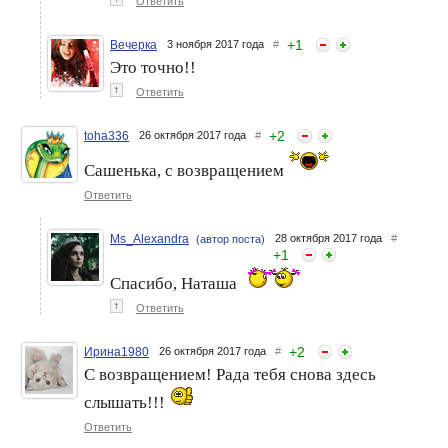
Ответить
+
1
Вечерка
3 ноября 2017 года
#
Это точно!!
↑
Ответить
+
2
toha336
26 октября 2017 года
#
Сашенька, с возвращением
Ответить
Ms_Alexandra
28 октября 2017 года
#
(автор поста)
+
1
Спасибо, Наташа
↑
Ответить
+
2
Ирина1980
26 октября 2017 года
#
С возвращением! Рада тебя снова здесь
слышать!!!
Ответить