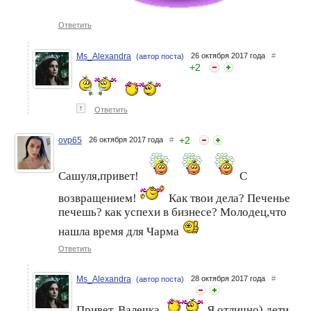
Ответить
Ms_Alexandra
26 октября 2017 года
#
(автор поста)
+
2
↑
Ответить
+
2
ovp65
26 октября 2017 года
#
Сашуля,привет!
С
возвращением!
Как твои дела? Печенье
печешь? как успехи в бизнесе? Молодец,что
нашла время для Чарма
Ответить
Ms_Alexandra
28 октября 2017 года
#
(автор поста)
Привет, Валечка
Я отлично) дети