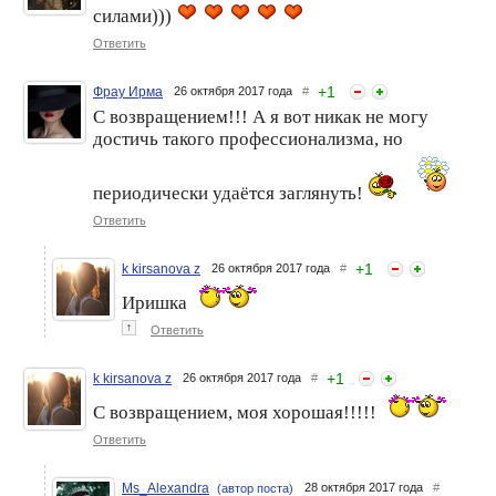
силами)))
Ответить
+
1
Фрау Ирма
26 октября 2017 года
#
С возвращением!!! А я вот никак не могу
достичь такого профессионализма, но
периодически удаётся заглянуть!
Ответить
+
1
k kirsanova z
26 октября 2017 года
#
Иришка
↑
Ответить
+
1
k kirsanova z
26 октября 2017 года
#
С возвращением, моя хорошая!!!!!
Ответить
Ms_Alexandra
28 октября 2017 года
#
(автор поста)