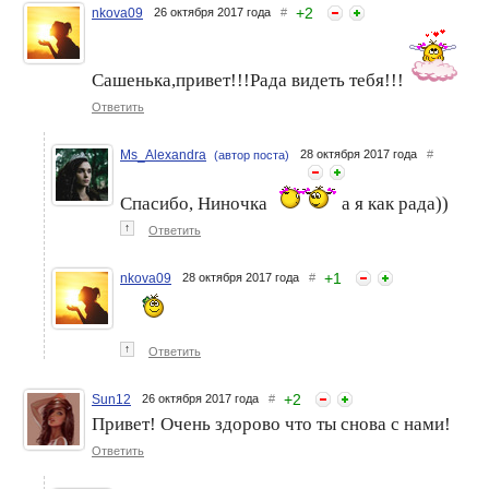
+
2
nkova09
26 октября 2017 года
#
Сашенька,привет!!!Рада видеть тебя!!!
Ответить
Ms_Alexandra
28 октября 2017 года
#
(автор поста)
Спасибо, Ниночка
а я как рада))
↑
Ответить
+
1
nkova09
28 октября 2017 года
#
↑
Ответить
+
2
Sun12
26 октября 2017 года
#
Привет! Очень здорово что ты снова с нами!
Ответить