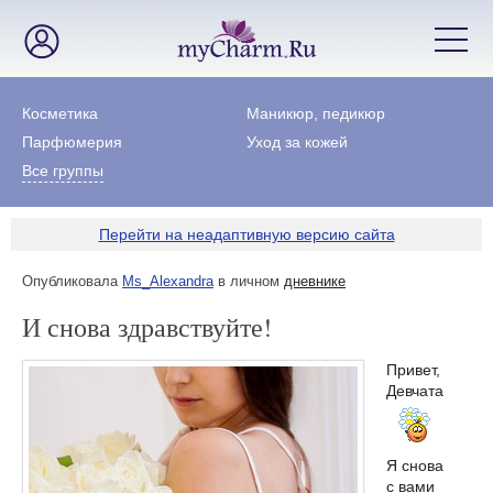
Косметика
Маникюр, педикюр
Парфюмерия
Уход за кожей
Все группы
Перейти на неадаптивную версию сайта
Опубликовала
Ms_Alexandra
в личном
дневнике
И снова здравствуйте!
Привет,
Девчата
Я снова
с вами