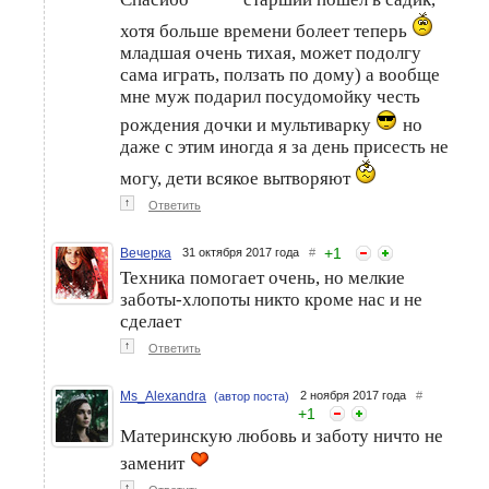
хотя больше времени болеет теперь
младшая очень тихая, может подолгу
сама играть, ползать по дому) а вообще
мне муж подарил посудомойку честь
рождения дочки и мультиварку
но
даже с этим иногда я за день присесть не
могу, дети всякое вытворяют
↑
Ответить
+
1
Вечерка
31 октября 2017 года
#
Техника помогает очень, но мелкие
заботы-хлопоты никто кроме нас и не
сделает
↑
Ответить
Ms_Alexandra
2 ноября 2017 года
#
(автор поста)
+
1
Материнскую любовь и заботу ничто не
заменит
↑