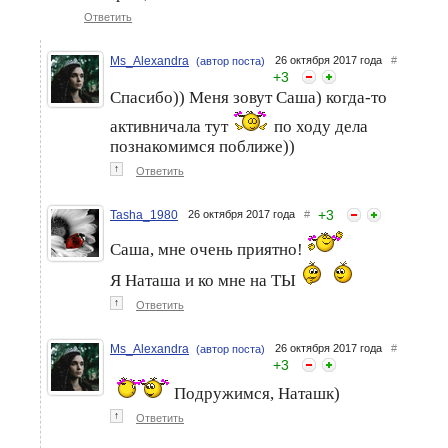
Ответить
Ms_Alexandra
26 октября 2017 года
#
(автор поста)
+
3
Да здравствует мыло
И снова здравствуйте)
Спасибо)) Меня зовут Саша) когда-то
душистое: кастильское,
марсельское, наблусское
активничала тут
по ходу дела
познакомимся поближе))
↑
Ответить
+
3
Tasha_1980
26 октября 2017 года
#
Саша, мне очень приятно!
Я Наташа и ко мне на ТЫ
↑
Ответить
Ms_Alexandra
26 октября 2017 года
#
(автор поста)
+
3
Подружимся, Наташк)
↑
Ответить