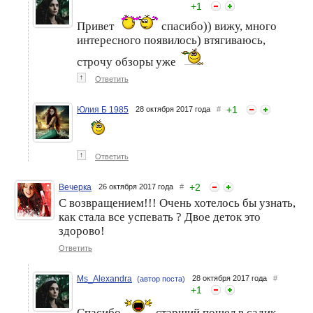
+
1
Привет
спасибо)) вижу, много
интересного появилось) втягиваюсь,
строчу обзоры уже
↑
Ответить
+
1
Юлия Б 1985
28 октября 2017 года
#
↑
Ответить
+
2
Вечерка
26 октября 2017 года
#
С возвращением!!! Очень хотелось бы узнать,
как стала все успевать ? Двое деток это
здорово!
Ответить
Ms_Alexandra
28 октября 2017 года
#
(автор поста)
+
1
Спасибо
старший пошел в садик,