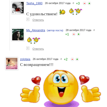
+
3
Tasha_1980
26 октября 2017 года
#
С удовольствием!
↑
Ответить
Ms_Alexandra
28 октября 2017 года
#
(автор поста)
+
1
↑
Ответить
+
2
zolotaia
26 октября 2017 года
#
С возвращением!!!