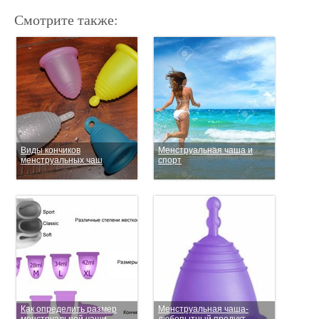
Смотрите также:
Виды кончиков
Менструальная чаша и
менструальных чаш
спорт
Как определить размер
Менструальная чаша-
менструальной чаши
любопытный продукт