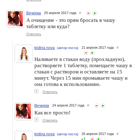
чаши?
MeLuna Classic Ring
Вечерка
20 апреля 2017 года
#
А очищение - это прям бросать в чашу
таблетку или куда?
Ответить
kistina nova
21 апреля 2017 года
#
(автор поста)
Наливаете в стакан воду (прохладную),
растворяете 1 таблетку, помещаете чашу в
стакан с раствором и оставляете на 15
минут. Через 15 мин промываете чашу и
она готова к использованию.
↑
Ответить
Вечерка
24 апреля 2017 года
#
Как все просто!
↑
Ответить
kistina nova
26 апреля 2017 года
#
(автор поста)
+
1