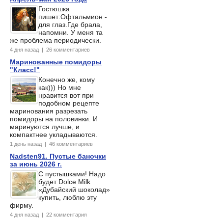
Гостюшка
пишет:Офтальмион -
для глаз.Где брала,
напомни. У меня та
же проблема периодически.
4 дня назад | 26 комментариев
Маринованные помидоры
"Класс!"
Конечно же, кому
как))) Но мне
нравится вот при
подобном рецепте
маринования разрезать
помидоры на половинки. И
маринуются лучше, и
компактнее укладываются.
1 день назад | 46 комментариев
Nadsten91. Пустые баночки
за июнь 2026 г.
С пустышками! Надо
будет Dolce Milk
«Дубайский шоколад»
купить, люблю эту
фирму.
4 дня назад | 22 комментария