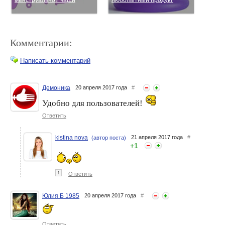
Комментарии:
Написать комментарий
Демоника
20 апреля 2017 года
#
Удобно для пользователей!
Может ли менструальная
Менструальная чаша
чаша заменить
MeLuna: достойный
Ответить
гигиенические прокладки?
предмет личной гигиены
Мой опыт использования
MeLuna
kistina nova
21 апреля 2017 года
#
(автор поста)
+
1
↑
Ответить
Юлия Б 1985
20 апреля 2017 года
#
Как подобрать степень
Преимущества
жесткости менструальной
менструальных чаш
Ответить