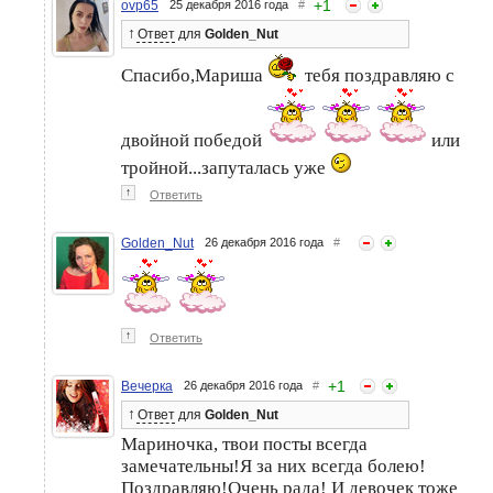
+
1
ovp65
25 декабря 2016 года
#
↑
Ответ
для
Golden_Nut
Спасибо,Мариша
тебя поздравляю с
двойной победой
или
тройной...запуталась уже
↑
Ответить
Golden_Nut
26 декабря 2016 года
#
↑
Ответить
+
1
Вечерка
26 декабря 2016 года
#
↑
Ответ
для
Golden_Nut
Мариночка, твои посты всегда
замечательны!Я за них всегда болею!
Поздравляю!Очень рада! И девочек тоже