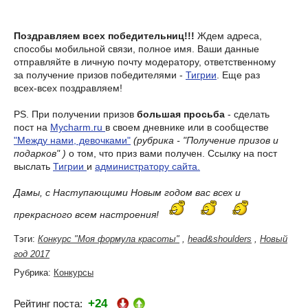
Поздравляем всех победительниц!!!
Ждем адреса,
способы мобильной связи, полное имя. Ваши данные
отправляйте в личную почту модератору, ответственному
за получение призов победителями -
Тигрии
. Еще раз
всех-всех поздравляем!
PS. При получении призов
большая просьба
- сделать
пост на
Mycharm.ru
в своем дневнике или в сообществе
"Между нами, девочками"
(рубрика - "Получение призов и
подарков" )
о том, что приз вами получен. Ссылку на пост
выслать
Тигрии
и
администратору сайта.
Дамы, с Наступающими Новым годом вас всех и
прекрасного всем настроения!
Тэги:
Конкурс "Моя формула красоты"
,
head&shoulders
,
Новый
год 2017
Рубрика:
Конкурсы
+24
Рейтинг поста: