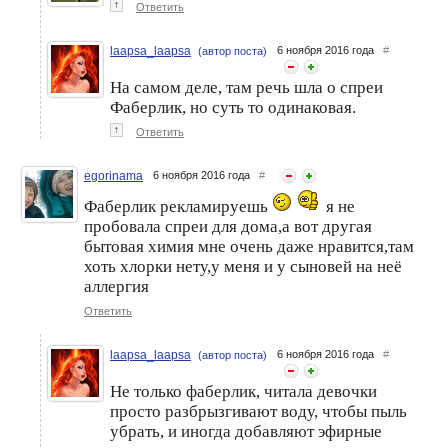
↑
Ответить
laapsa_laapsa
6 ноября 2016 года
#
(автор поста)
На самом деле, там речь шла о спреи
Фаберлик, но суть то одинаковая.
↑
Ответить
egorinama
6 ноября 2016 года
#
Фаберлик рекламируешь
я не
пробовала спреи для дома,а вот другая
бытовая химия мне очень даже нравится,там
хоть хлорки нету,у меня и у сыновей на неё
аллергия
Ответить
laapsa_laapsa
6 ноября 2016 года
#
(автор поста)
Не только фаберлик, читала девочки
просто разбрызгивают воду, чтобы пыль
убрать, и иногда добавляют эфирные