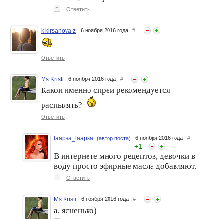
↑
Ответить
k kirsanova z
6 ноября 2016 года
#
Неон – must-have сезона
Защитное покрытие для
Лето-2012
ногтей: 4 лака must-have
Ответить
Ms Kristi
6 ноября 2016 года
#
Какой именно спрей рекомендуется
распылять?
Ответить
laapsa_laapsa
6 ноября 2016 года
#
(автор поста)
+
1
В интернете много рецептов, девочки в
воду просто эфирные масла добавляют.
↑
Ответить
Ms Kristi
6 ноября 2016 года
#
а, ясненько)