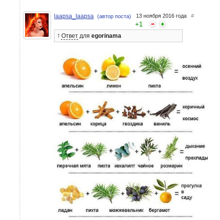
laapsa_laapsa
13 ноября 2016 года
#
(автор поста)
+
1
↑
Ответ
для
egorinama