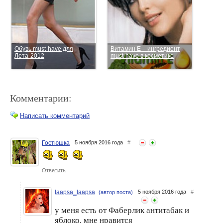
Обувь must-have для
Витамин Е – ингредиент
Лета-2012
must-have в косметике
Комментарии:
Написать комментарий
Гостюшка
5 ноября 2016 года
#
Новые MUST-HAVE от
«Must have»: процедуры
ALVIN D’OR
для невесты
Ответить
laapsa_laapsa
5 ноября 2016 года
#
(автор поста)
у меня есть от Фаберлик антитабак и
яблоко, мне нравится