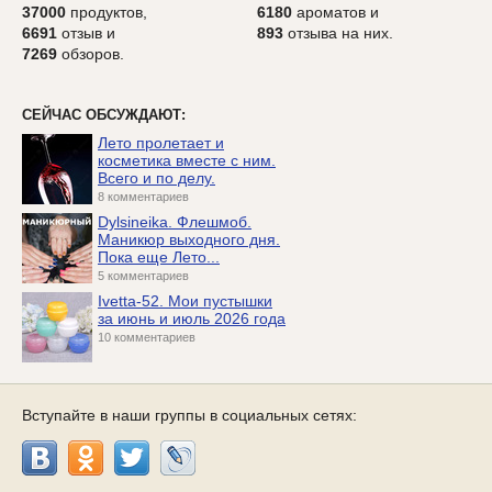
37000
продуктов,
6180
ароматов и
6691
отзыв и
893
отзыва на них.
7269
обзоров.
СЕЙЧАС ОБСУЖДАЮТ:
Лето пролетает и
косметика вместе с ним.
Всего и по делу.
8 комментариев
Dylsineika. Флешмоб.
Маникюр выходного дня.
Пока еще Лето...
5 комментариев
Ivetta-52. Мои пустышки
за июнь и июль 2026 года
10 комментариев
Вступайте в наши группы в социальных сетях: