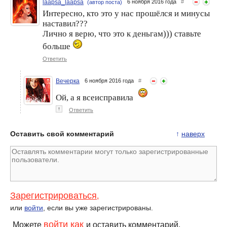
laapsa_laapsa
6 ноября 2016 года
#
(автор поста)
Интересно, кто это у нас прошёлся и минусы
наставил???
Лично я верю, что это к деньгам))) ставьте
больше
Ответить
Вечерка
6 ноября 2016 года
#
Ой, а я всеисправила
↑
Ответить
Оставить свой комментарий
↑
наверх
Зарегистрироваться
,
или
войти
, если вы уже зарегистрированы.
войти как
Можете
и оставить комментарий.