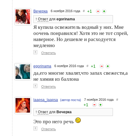
+
1
Вечерка
6 ноября 2016 года
#
↑
Ответ
для
egorinama
Я купила освежитель водный у них. Мне
оочень понравился! Хотя это не тот спрей,
наверное. Но дешевле и расходуется
медленно
↑
Ответить
+
1
egorinama
6 ноября 2016 года
#
да,его многие хвалят,что запах свежести,а
не химия из баллона
↑
Ответить
laapsa_laapsa
7 ноября 2016 года
#
(автор поста)
+
1
↑
Ответ
для
Вечерка
Это про него речь
↑
Ответить