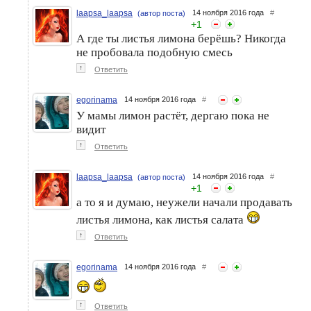
laapsa_laapsa
14 ноября 2016 года
#
(автор поста)
+
1
А где ты листья лимона берёшь? Никогда
не пробовала подобную смесь
↑
Ответить
egorinama
14 ноября 2016 года
#
У мамы лимон растёт, дергаю пока не
видит
↑
Ответить
laapsa_laapsa
14 ноября 2016 года
#
(автор поста)
+
1
а то я и думаю, неужели начали продавать
листья лимона, как листья салата
↑
Ответить
egorinama
14 ноября 2016 года
#
↑
Ответить