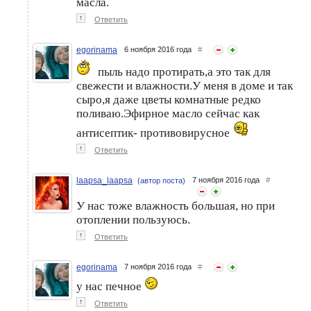
масла.
↑
Ответить
egorinama
6 ноября 2016 года
#
пыль надо протирать,а это так для
свежести и влажности.У меня в доме и так
сыро,я даже цветы комнатные редко
поливаю.Эфирное масло сейчас как
антисептик- противовирусное
↑
Ответить
laapsa_laapsa
7 ноября 2016 года
#
(автор поста)
У нас тоже влажность большая, но при
отоплении пользуюсь.
↑
Ответить
egorinama
7 ноября 2016 года
#
у нас печное
↑
Ответить