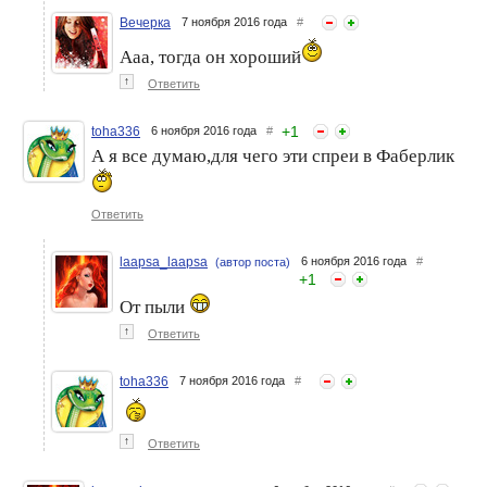
Вечерка
7 ноября 2016 года
#
Ааа, тогда он хороший
↑
Ответить
+
1
toha336
6 ноября 2016 года
#
А я все думаю,для чего эти спреи в Фаберлик
Ответить
laapsa_laapsa
6 ноября 2016 года
#
(автор поста)
+
1
От пыли
↑
Ответить
toha336
7 ноября 2016 года
#
↑
Ответить